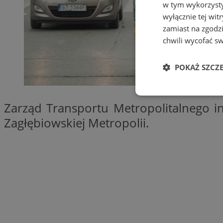
w tym wykorzysty
wyłącznie tej wi
zamiast na zgodz
chwili wycofać s
POKAŻ SZCZ
Niezbędne
Zarząd Transportu Metropolitalnego i
Zagłębiowskiej Metropolii.
Ni
Niezbędne pliki cook
zarządzanie kontem. 
Nazwa