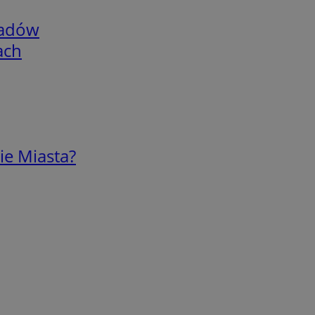
adów
ach
ie Miasta?