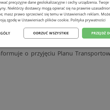
wać precyzyjne dane geolokalizacyjne i cechy urządzenia. Twoje
tryny. Niektórzy dostawcy mogą opierać się na prawnie uzasadnio
ie; masz prawo sprzeciwić się temu w
Ustawieniach reklam
. Może
woją zgodę w
Ustawieniach plików cookie
.
Polityka prywatności
EGÓŁY
ODRZUĆ WSZYSTKIE
PRZEJDŹ 
Wydajność
Targetowanie
Funkcjonalność
Ni
nformuje o przyjęciu Planu Transport
ezbędne
Wydajność
Targetowanie
Funkcjonalność
Niesklasyfikow
ie umożliwiają korzystanie z podstawowych funkcji strony internetowej, takich jak log
Bez niezbędnych plików cookie nie można prawidłowo korzystać ze strony internetowe
Provider
/
Okres
Opis
Domena
przechowywania