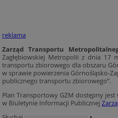
SessID
QeSessID
MvSessID
__cf_bm
reklama
VISITOR_PRIVACY_
Zarząd Transportu Metropolitalne
Zagłębiowskiej Metropolii z dnia 17
transportu zbiorowego dla obszaru Gór
w sprawie powierzenia Górnośląsko-Zagł
CookieScriptConse
publicznego transportu zbiorowego”.
__cf_bm
Plan Transportowy GZM dostępny jest w
w Biuletynie Informacji Publicznej
Zarzą
Słuchaj
⏵︎
Nazwa