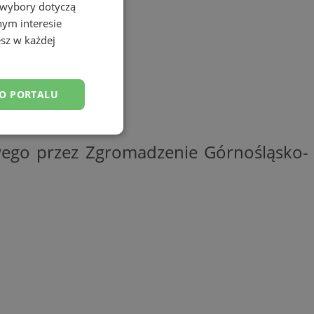
 wybory dotyczą
nym interesie
sz w każdej
DO PORTALU
esklasyfikowane
owego przez Zgromadzenie Górnośląsko-
ane
owanie użytkownika i
j.