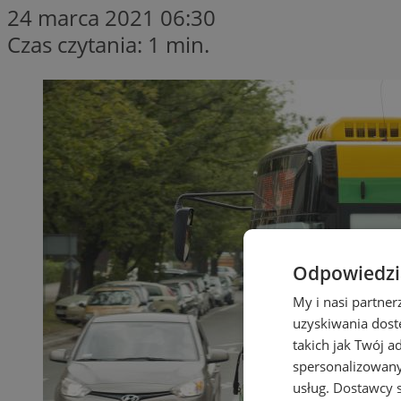
24 marca 2021 06:30
Czas czytania: 1 min.
Odpowiedzia
My i nasi partne
uzyskiwania dost
takich jak Twój a
spersonalizowanyc
usług.
Dostawcy s