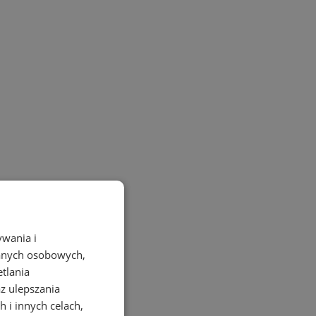
ywania i
danych osobowych,
etlania
az ulepszania
 i innych celach,