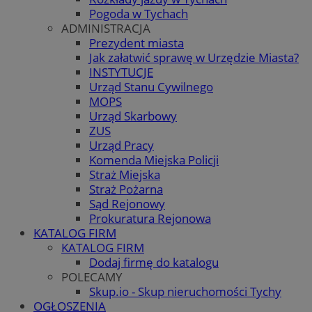
Pogoda w Tychach
ADMINISTRACJA
Prezydent miasta
Jak załatwić sprawę w Urzędzie Miasta?
INSTYTUCJE
Urząd Stanu Cywilnego
MOPS
Urząd Skarbowy
ZUS
Urząd Pracy
Komenda Miejska Policji
Straż Miejska
Straż Pożarna
Sąd Rejonowy
Prokuratura Rejonowa
KATALOG FIRM
KATALOG FIRM
Dodaj firmę do katalogu
POLECAMY
Skup.io - Skup nieruchomości Tychy
OGŁOSZENIA