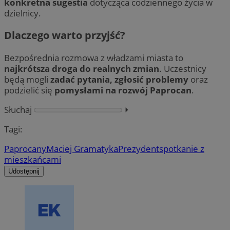
konkretna sugestia
dotycząca codziennego życia w
dzielnicy.
Dlaczego warto przyjść?
Bezpośrednia rozmowa z władzami miasta to
najkrótsza droga do realnych zmian
. Uczestnicy
będą mogli
zadać pytania, zgłosić problemy
oraz
podzielić się
pomysłami na rozwój Paprocan
.
Słuchaj
⏵︎
Tagi:
Paprocany
Maciej Gramatyka
Prezydent
spotkanie z
mieszkańcami
Udostępnij