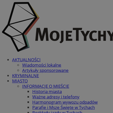
AKTUALNOŚCI
Wiadomości lokalne
Artykuły sponsorowane
KRYMINALNE
MIASTO
INFORMACJE O MIEŚCIE
Historia miasta
Ważne adresy i telefony
Harmonogram wywozu odpadów
Parafie i Msze Święte w Tychach
Rozkłady jazdy w Tychach