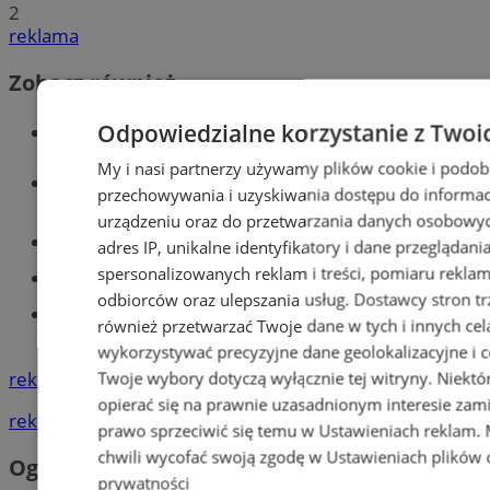
2
reklama
Zobacz również
Wiadomości kryminalne w Tychach
Odpowiedzialne korzystanie z Twoi
My i nasi partnerzy używamy plików cookie i podob
Wiadomości lokalne
przechowywania i uzyskiwania dostępu do informac
urządzeniu oraz do przetwarzania danych osobowych
Części samochodowe do -70%!
adres IP, unikalne identyfikatory i dane przeglądani
spersonalizowanych reklam i treści, pomiaru reklam i
Tworzenie stron www - Tychy
odbiorców oraz ulepszania usług.
Dostawcy stron tr
Znajdź pracę - codziennie nowe
również przetwarzać Twoje dane w tych i innych cel
ogłoszenia
wykorzystywać precyzyjne dane geolokalizacyjne i c
reklama
Twoje wybory dotyczą wyłącznie tej witryny. Niekt
opierać się na prawnie uzasadnionym interesie zami
reklama
prawo sprzeciwić się temu w
Ustawieniach reklam
.
chwili wycofać swoją zgodę w
Ustawieniach plików 
Ogłoszenia
prywatności