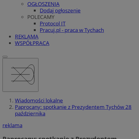
OGŁOSZENIA
Dodaj ogłoszenie
POLECAMY
Protocol IT
Pracuj.pl - praca w Tychach
REKLAMA
WSPÓŁPRACA
Wiadomości lokalne
Paprocany: spotkanie z Prezydentem Tychów 28
października
reklama
Paprocany: spotkanie z Prezydentem