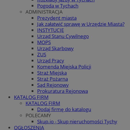
Pogoda w Tychach
ADMINISTRACJA
Prezydent miasta
Jak załatwić sprawę w Urzędzie Miasta?
INSTYTUCJE
Urząd Stanu Cywilnego
MOPS
Urząd Skarbowy
ZUS
Urząd Pracy
Komenda Miejska Policji
Straż Miejska
Straż Pożarna
Sąd Rejonowy
Prokuratura Rejonowa
KATALOG FIRM
KATALOG FIRM
Dodaj firmę do katalogu
POLECAMY
Skup.io - Skup nieruchomości Tychy
OGŁOSZENIA