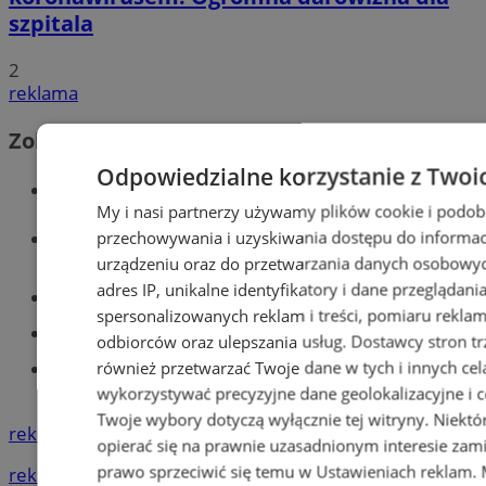
szpitala
2
reklama
Zobacz również
Odpowiedzialne korzystanie z Twoi
Wiadomości kryminalne w Tychach
My i nasi partnerzy używamy plików cookie i podob
Wiadomości lokalne
przechowywania i uzyskiwania dostępu do informac
urządzeniu oraz do przetwarzania danych osobowych
adres IP, unikalne identyfikatory i dane przeglądani
Części samochodowe do -70%!
spersonalizowanych reklam i treści, pomiaru reklam i
Tworzenie stron www - Tychy
odbiorców oraz ulepszania usług.
Dostawcy stron tr
również przetwarzać Twoje dane w tych i innych cel
Znajdź pracę - codziennie nowe
ogłoszenia
wykorzystywać precyzyjne dane geolokalizacyjne i c
Twoje wybory dotyczą wyłącznie tej witryny. Niekt
reklama
opierać się na prawnie uzasadnionym interesie zami
prawo sprzeciwić się temu w
Ustawieniach reklam
.
reklama