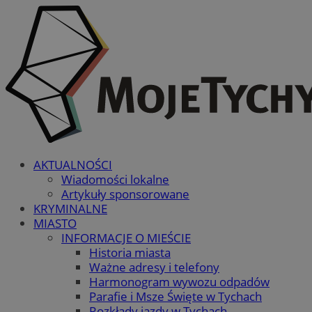
AKTUALNOŚCI
Wiadomości lokalne
Artykuły sponsorowane
KRYMINALNE
MIASTO
INFORMACJE O MIEŚCIE
Historia miasta
Ważne adresy i telefony
Harmonogram wywozu odpadów
Parafie i Msze Święte w Tychach
Rozkłady jazdy w Tychach