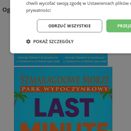
chwili wycofać swoją zgodę w
Ustawieniach plików 
Ogłoszenia
prywatności
ODRZUĆ WSZYSTKIE
PRZEJ
POKAŻ SZCZEGÓŁY
Niezbędne
Wydajność
Targetowani
Niesklasyfikowane
Niezbędne
Wydajność
Targetowanie
Funkcjonalno
Niezbędne pliki cookie umożliwiają korzystanie z podstawowych fun