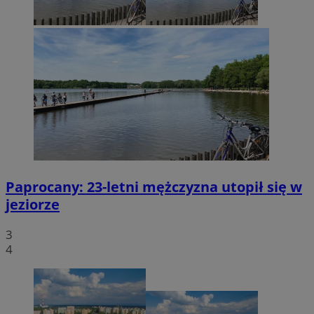
Paprocany: 23-letni mężczyzna utopił się w
jeziorze
3
4