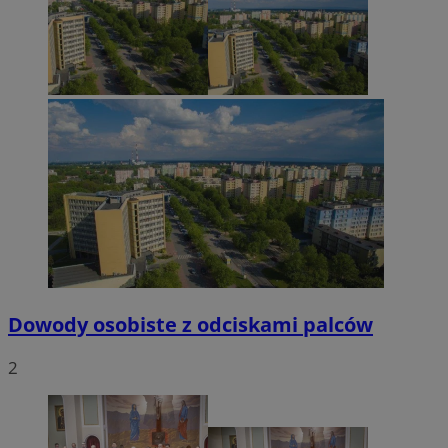
Dowody osobiste z odciskami palców
2