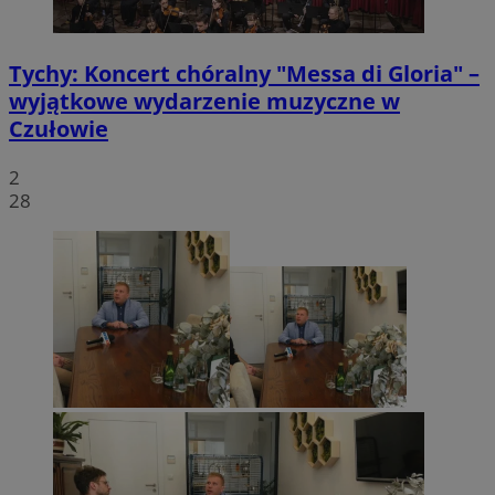
Tychy: Koncert chóralny "Messa di Gloria" –
wyjątkowe wydarzenie muzyczne w
Czułowie
2
28