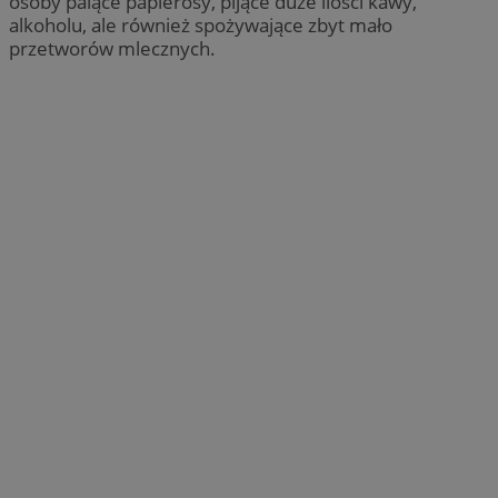
osoby palące papierosy, pijące duże ilości kawy,
alkoholu, ale również spożywające zbyt mało
przetworów mlecznych.