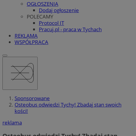
OGŁOSZENIA
Dodaj ogłoszenie
POLECAMY
Protocol IT
Pracuj.pl - praca w Tychach
REKLAMA
WSPÓŁPRACA
Sponsorowane
Osteobus odwiedzi Tychy! Zbadaj stan swoich
kości!
reklama
Osteobus odwiedzi Tychy! Zbadaj stan