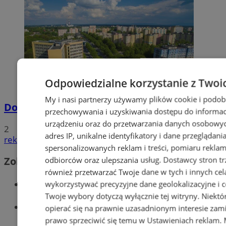
Odpowiedzialne korzystanie z Twoi
My i nasi partnerzy używamy plików cookie i podob
Dowody osobiste z odciskami palców
przechowywania i uzyskiwania dostępu do informac
urządzeniu oraz do przetwarzania danych osobowych
2
adres IP, unikalne identyfikatory i dane przeglądani
reklama
spersonalizowanych reklam i treści, pomiaru reklam i
odbiorców oraz ulepszania usług.
Dostawcy stron tr
Zobacz również
również przetwarzać Twoje dane w tych i innych cel
Wiadomości kryminalne w Tychach
wykorzystywać precyzyjne dane geolokalizacyjne i c
Twoje wybory dotyczą wyłącznie tej witryny. Niekt
Wiadomości lokalne
opierać się na prawnie uzasadnionym interesie zami
prawo sprzeciwić się temu w
Ustawieniach reklam
.