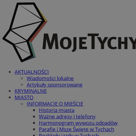
AKTUALNOŚCI
Wiadomości lokalne
Artykuły sponsorowane
KRYMINALNE
MIASTO
INFORMACJE O MIEŚCIE
Historia miasta
Ważne adresy i telefony
Harmonogram wywozu odpadów
Parafie i Msze Święte w Tychach
Rozkłady jazdy w Tychach