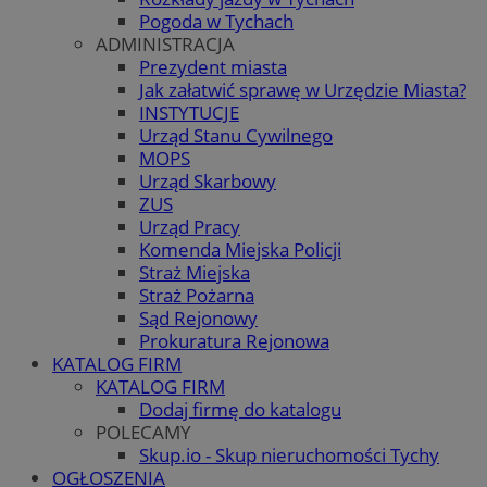
Pogoda w Tychach
ADMINISTRACJA
Prezydent miasta
Jak załatwić sprawę w Urzędzie Miasta?
INSTYTUCJE
Urząd Stanu Cywilnego
MOPS
Urząd Skarbowy
ZUS
Urząd Pracy
Komenda Miejska Policji
Straż Miejska
Straż Pożarna
Sąd Rejonowy
Prokuratura Rejonowa
KATALOG FIRM
KATALOG FIRM
Dodaj firmę do katalogu
POLECAMY
Skup.io - Skup nieruchomości Tychy
OGŁOSZENIA