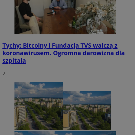
Tychy: Bitcoiny i Fundacja TVS walczą z
koronawirusem. Ogromna darowizna dla
szpitala
2