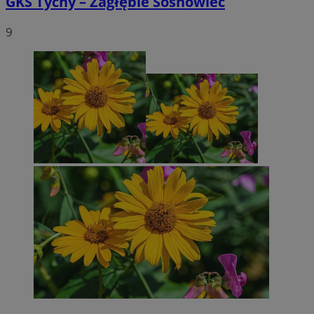
GKS Tychy – Zagłębie Sosnowiec
9