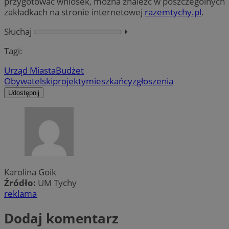
przygotować wniosek, można znaleźć w poszczególnych
zakładkach na stronie internetowej
razemtychy.pl
.
Słuchaj
⏵︎
Tagi:
Urząd Miasta
Budżet
Obywatelski
projekty
mieszkańcy
zgłoszenia
Udostępnij
Karolina Goik
Źródło:
UM Tychy
reklama
Dodaj komentarz