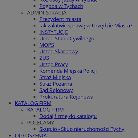
Pogoda w Tychach
ADMINISTRACJA
Prezydent miasta
Jak załatwić sprawę w Urzędzie Miasta?
INSTYTUCJE
Urząd Stanu Cywilnego
MOPS
Urząd Skarbowy
ZUS
Urząd Pracy
Komenda Miejska Policji
Straż Miejska
Straż Pożarna
Sąd Rejonowy
Prokuratura Rejonowa
KATALOG FIRM
KATALOG FIRM
Dodaj firmę do katalogu
POLECAMY
Skup.io - Skup nieruchomości Tychy
OGŁOSZENIA