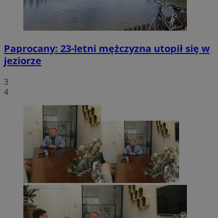
Paprocany: 23-letni mężczyzna utopił się w
jeziorze
3
4