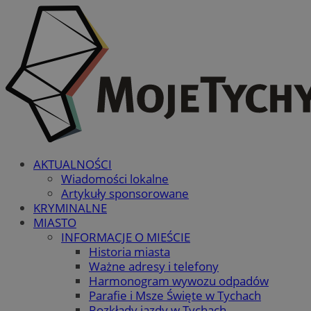
AKTUALNOŚCI
Wiadomości lokalne
Artykuły sponsorowane
KRYMINALNE
MIASTO
INFORMACJE O MIEŚCIE
Historia miasta
Ważne adresy i telefony
Harmonogram wywozu odpadów
Parafie i Msze Święte w Tychach
Rozkłady jazdy w Tychach