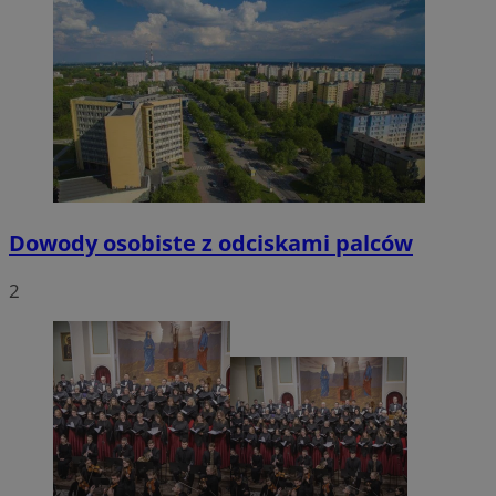
Dowody osobiste z odciskami palców
2