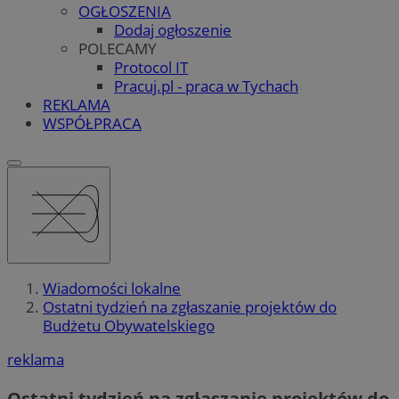
OGŁOSZENIA
Dodaj ogłoszenie
POLECAMY
Protocol IT
Pracuj.pl - praca w Tychach
REKLAMA
WSPÓŁPRACA
Wiadomości lokalne
Ostatni tydzień na zgłaszanie projektów do
Budżetu Obywatelskiego
reklama
Ostatni tydzień na zgłaszanie projektów do