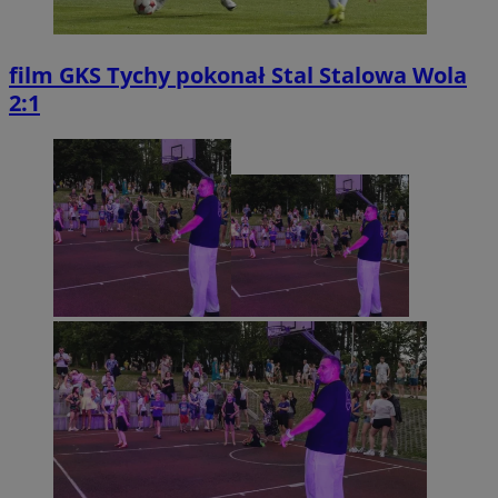
film
GKS Tychy pokonał Stal Stalowa Wola
2:1