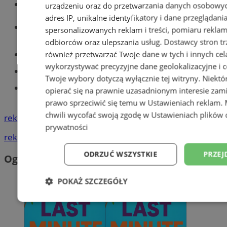
Wiadomości kryminalne w Tychach
urządzeniu oraz do przetwarzania danych osobowych
adres IP, unikalne identyfikatory i dane przeglądani
Wiadomości lokalne
spersonalizowanych reklam i treści, pomiaru reklam i
odbiorców oraz ulepszania usług.
Dostawcy stron tr
Części samochodowe do -70%!
również przetwarzać Twoje dane w tych i innych cel
wykorzystywać precyzyjne dane geolokalizacyjne i c
Tworzenie stron www - Tychy
Twoje wybory dotyczą wyłącznie tej witryny. Niekt
Znajdź pracę - codziennie nowe
opierać się na prawnie uzasadnionym interesie zami
ogłoszenia
prawo sprzeciwić się temu w
Ustawieniach reklam
.
chwili wycofać swoją zgodę w
Ustawieniach plików 
reklama
prywatności
reklama
ODRZUĆ WSZYSTKIE
PRZEJ
Ogłoszenia
POKAŻ SZCZEGÓŁY
Niezbędne
Wydajność
Targetowani