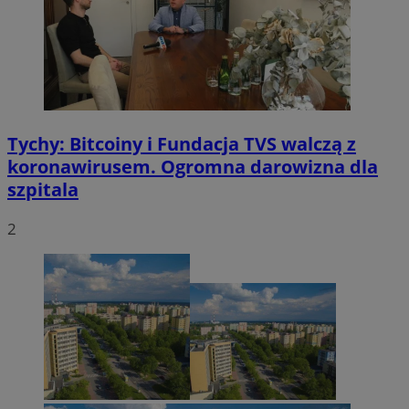
Tychy: Bitcoiny i Fundacja TVS walczą z
koronawirusem. Ogromna darowizna dla
szpitala
2