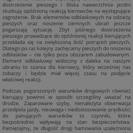
dostrzeżenie pieszego i śliska nawierzchnia jezdni
skutkują opóźnioną reakcją kierowców na występujące
zagrożenie. Brak elementów odblaskowych na odzieży
pieszych oraz noszenie ciemnych ubrań jeszcze
pogarszają sytuację. Zbyt późnego dostrzeżenia
pieszego prowadzące do opóźnionej reakcji kierujących
przekłada się na zwiększoną ilość potrąceń pieszych.
Dlatego po raz kolejny zachęcamy pieszych do noszenia
odblasków – nie tylko poza obszarem zabudowanym.
Element odblaskowy widoczny z daleka na naszym
ubraniu to szansa dla kierowcy, który wcześniej nas
zobaczy i będzie miał więcej czasu na podjęcie
właściwej reakcji.
Podczas pogorszonych warunków drogowych również
kierujący powinni w sposób szczególny uważać na
drodze. Zaparowane szyby, nienależyta obserwacja
przedpola jazdy, nieuwaga i niedostosowanie prędkości
do panujących warunków to czynniki, które
bezpośrednio wpływają na stan bezpieczeństwa.
Pamiętajmy, że długość drogi hamowania uzależniona