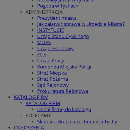
Pogoda w Tychach
ADMINISTRACJA
Prezydent miasta
Jak załatwić sprawę w Urzędzie Miasta?
INSTYTUCJE
Urząd Stanu Cywilnego
MOPS
Urząd Skarbowy
ZUS
Urząd Pracy
Komenda Miejska Policji
Straż Miejska
Straż Pożarna
Sąd Rejonowy
Prokuratura Rejonowa
KATALOG FIRM
KATALOG FIRM
Dodaj firmę do katalogu
POLECAMY
Skup.io - Skup nieruchomości Tychy
OGŁOSZENIA