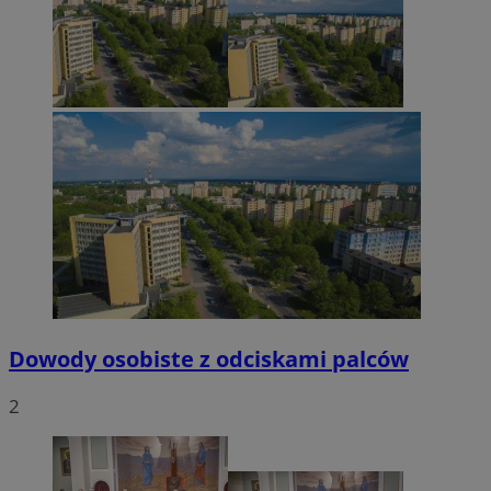
Dowody osobiste z odciskami palców
2