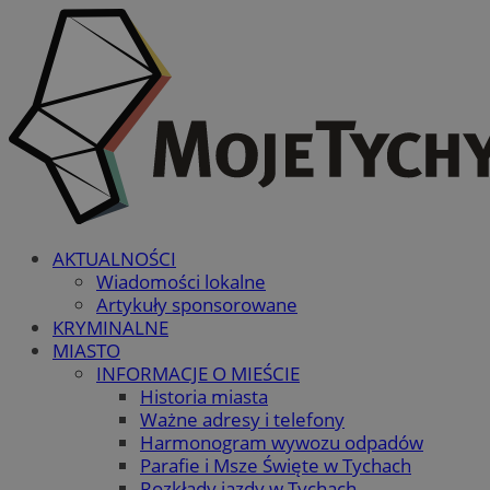
AKTUALNOŚCI
Wiadomości lokalne
Artykuły sponsorowane
KRYMINALNE
MIASTO
INFORMACJE O MIEŚCIE
Historia miasta
Ważne adresy i telefony
Harmonogram wywozu odpadów
Parafie i Msze Święte w Tychach
Rozkłady jazdy w Tychach