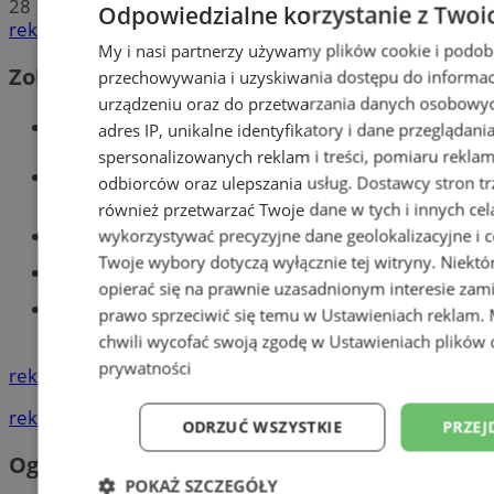
28
Odpowiedzialne korzystanie z Twoi
reklama
My i nasi partnerzy używamy plików cookie i podob
Zobacz również
przechowywania i uzyskiwania dostępu do informac
urządzeniu oraz do przetwarzania danych osobowych
Wiadomości kryminalne w Tychach
adres IP, unikalne identyfikatory i dane przeglądani
spersonalizowanych reklam i treści, pomiaru reklam i
Wiadomości lokalne
odbiorców oraz ulepszania usług.
Dostawcy stron tr
również przetwarzać Twoje dane w tych i innych cel
wykorzystywać precyzyjne dane geolokalizacyjne i c
Części samochodowe do -70%!
Twoje wybory dotyczą wyłącznie tej witryny. Niekt
Tworzenie stron www - Tychy
opierać się na prawnie uzasadnionym interesie zami
Znajdź pracę - codziennie nowe
prawo sprzeciwić się temu w
Ustawieniach reklam
.
ogłoszenia
chwili wycofać swoją zgodę w
Ustawieniach plików 
prywatności
reklama
reklama
ODRZUĆ WSZYSTKIE
PRZEJ
Ogłoszenia
POKAŻ SZCZEGÓŁY