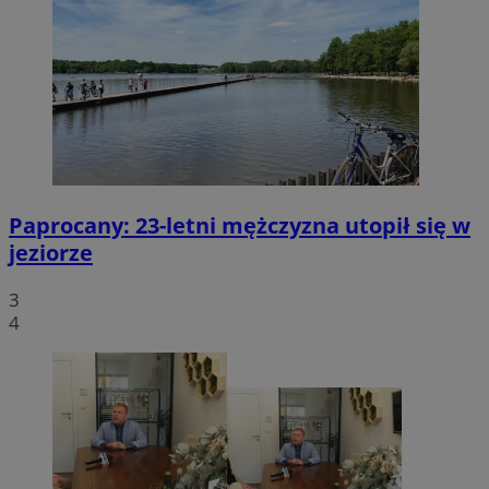
Paprocany: 23-letni mężczyzna utopił się w
jeziorze
3
4