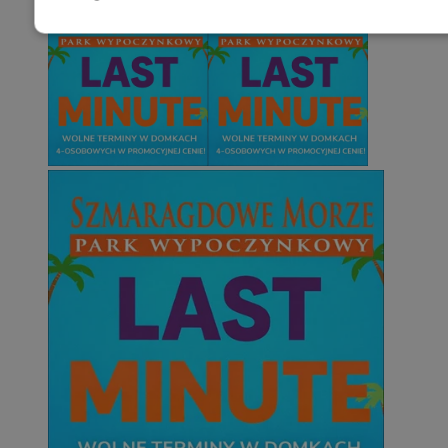
Niezbędne
Wydajność
Targetowani
Niesklasyfikowane
Niezbędne
Wydajność
Targetowanie
Funkcjonalno
Niezbędne pliki cookie umożliwiają korzystanie z podstawowych fun
takich jak logowanie użytkownika i zarządzanie kontem. Bez niezb
można prawidłowo korzystać ze strony internetowej.
Provider
/
Okres
Nazwa
Domena
przechowywani
SessID
mojetychy.pl
1 rok