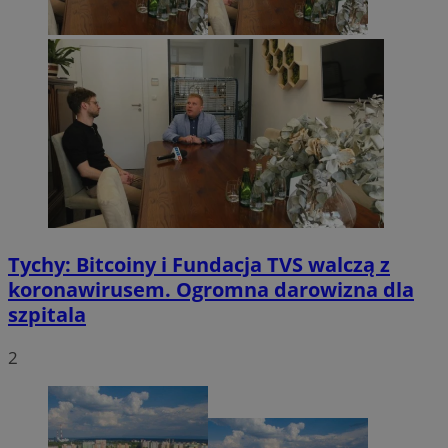
Tychy: Bitcoiny i Fundacja TVS walczą z
koronawirusem. Ogromna darowizna dla
szpitala
2