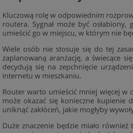
SessID
Kluczową rolę w odpowiednim rozprowa
QeSessID
routera. Sygnał może być osłabiony, g
MvSessID
umieścić go w miejscu, w którym nie będ
__cf_bm
Wiele osób nie stosuje się do tej zasa
VISITOR_PRIVACY_
zaplanowaną aranżację, a świecące się
decydują się na zepchnięcie urządzen
internetu w mieszkaniu.
CookieScriptConse
Router warto umieścić mniej więcej w c
może okazać się konieczne kupienie d
__cf_bm
uniknąć zakłóceń, jakie mogłyby wywoł
Duże znaczenie będzie miało również 
Nazwa