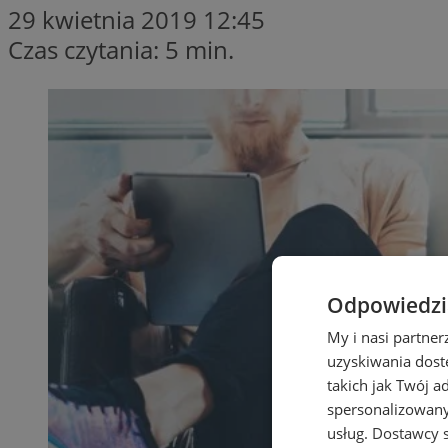
29 kwietnia 2019 12:45
Czas czytania: 5 min.
Odpowiedzia
My i nasi partne
uzyskiwania dost
takich jak Twój a
spersonalizowanyc
usług.
Dostawcy s