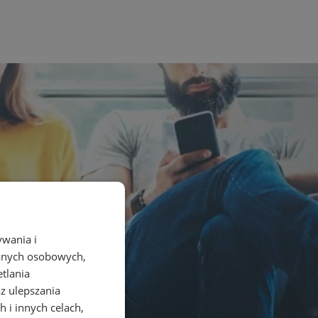
ywania i
danych osobowych,
etlania
az ulepszania
 i innych celach,