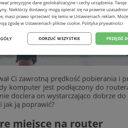
wać precyzyjne dane geolokalizacyjne i cechy urządzenia. Twoje
tryny. Niektórzy dostawcy mogą opierać się na prawnie uzasadnio
ie; masz prawo sprzeciwić się temu w
Ustawieniach reklam
. Może
woją zgodę w
Ustawieniach plików cookie
.
Polityka prywatności
EGÓŁY
ODRZUĆ WSZYSTKIE
PRZEJDŹ 
Wydajność
Targetowanie
Funkcjonalność
Ni
wał Ci zawrotną prędkość pobierania i p
, gdy komputer jest podłączony do rout
i nie dociera on wystarczająco dobrze d
ezbędne
Wydajność
Targetowanie
Funkcjonalność
Niesklasyfikow
 jak ją poprawić?
ie umożliwiają korzystanie z podstawowych funkcji strony internetowej, takich jak log
Bez niezbędnych plików cookie nie można prawidłowo korzystać ze strony internetowe
re miejsce na router
Provider
/
Okres
Opis
Domena
przechowywania