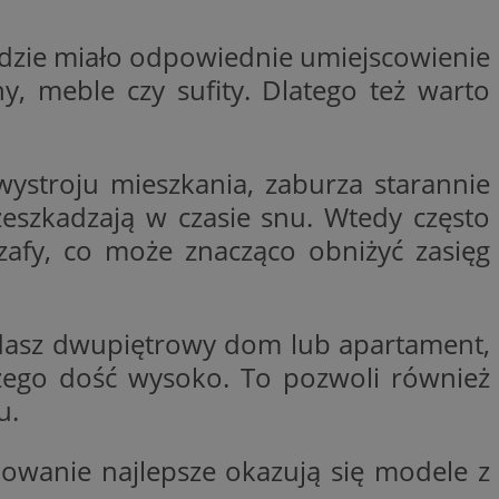
ator sesji.
dzie miało odpowiednie umiejscowienie
ator sesji.
y, meble czy sufity. Dlatego też warto
ator sesji.
 ludzi i botów. Jest
j, ponieważ
tów na temat
j.
 wystroju mieszkania, zaburza starannie
zechowywania zgody
zeszkadzają w czasie snu. Wtedy często
 ich interakcji z
zgody
zafy, co może znacząco obniżyć zasięg
ustawienia
ferencje zostaną
usługę Cookie-
rencji dotyczących
siadasz dwupiętrowy dom lub apartament,
est to konieczne,
działał poprawnie.
szego dość wysoko. To pozwoli również
 ludzi i botów. Jest
j, ponieważ
u.
tów na temat
j.
owanie najlepsze okazują się modele z
ywania
Opis