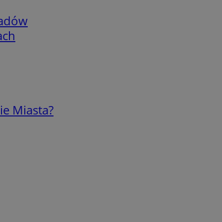
adów
ach
ie Miasta?