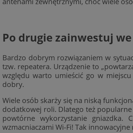
antenami zewnętrznymi, choć wiele osób
Nazwa
openstat_gid
Nazwa
ustat_age3nve3hm
_clsk
VISITOR_INFO1_LIV
ustat_jn29ek10jrjhX
Po drugie zainwestuj w
__Secure-YNID
ustat_gid
openstat_8svbs0xb
MR
Bardzo dobrym rozwiązaniem w sytuacji,
tzw. repeatera. Urządzenie to „powtarza
YSC
OAID
względu warto umieścić go w miejscu 
MUID
dobry.
FCCDCF
Wiele osób skarży się na niską funkcjon
MUID
dodatkowej roli. Dlatego też popularne
__gpi
powtórne wykorzystanie gniazdka. Co
wzmacniaczami Wi-Fi! Tak innowacyjne 
SRM_B
_clsk