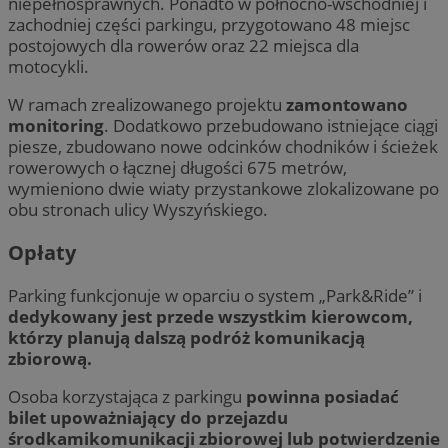
niepełnosprawnych. Ponadto w północno-wschodniej i
zachodniej części parkingu, przygotowano 48 miejsc
postojowych dla rowerów oraz 22 miejsca dla
motocykli.
W ramach zrealizowanego projektu
zamontowano
monitoring
. Dodatkowo przebudowano istniejące ciągi
piesze, zbudowano nowe odcinków chodników i ścieżek
rowerowych o łącznej długości 675 metrów,
wymieniono dwie wiaty przystankowe zlokalizowane po
obu stronach ulicy Wyszyńskiego.
Opłaty
Parking funkcjonuje w oparciu o system „Park&Ride” i
dedykowany jest przede wszystkim kierowcom,
którzy planują dalszą podróż komunikacją
zbiorową.
Osoba korzystająca z parkingu
powinna posiadać
bilet upoważniający do przejazdu
środkamikomunikacji zbiorowej lub potwierdzenie