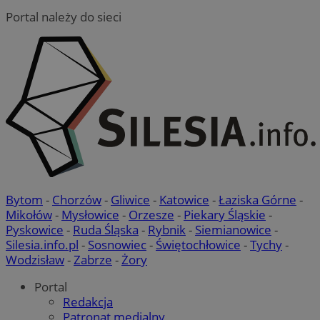
Portal należy do sieci
Bytom
-
Chorzów
-
Gliwice
-
Katowice
-
Łaziska Górne
-
Mikołów
-
Mysłowice
-
Orzesze
-
Piekary Śląskie
-
Pyskowice
-
Ruda Śląska
-
Rybnik
-
Siemianowice
-
Silesia.info.pl
-
Sosnowiec
-
Świętochłowice
-
Tychy
-
Wodzisław
-
Zabrze
-
Żory
Portal
Redakcja
Patronat medialny