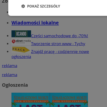
Zobacz również
POKAŻ SZCZEGÓŁY
Wiadomości kryminalne w Tychach
Niezbędne
Wydajność
Targetowani
Wiadomości lokalne
Niesklasyfikowane
Części samochodowe do -70%!
Tworzenie stron www - Tychy
Znajdź pracę - codziennie nowe
ogłoszenia
reklama
Niezbędne
Wydajność
Targetowanie
Funkcjonalno
reklama
Niezbędne pliki cookie umożliwiają korzystanie z podstawowych fun
takich jak logowanie użytkownika i zarządzanie kontem. Bez niezb
Ogłoszenia
można prawidłowo korzystać ze strony internetowej.
Provider
/
Okres
Nazwa
Domena
przechowywani
SessID
mojetychy.pl
1 rok