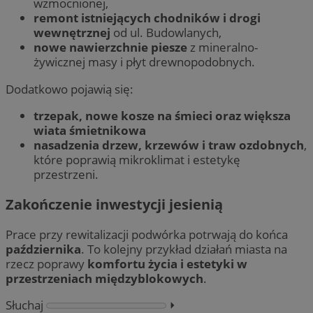
wzmocnionej,
remont istniejących chodników i drogi
wewnętrznej
od ul. Budowlanych,
nowe nawierzchnie piesze
z mineralno-
żywicznej masy i płyt drewnopodobnych.
Dodatkowo pojawią się:
t
rzepak, nowe kosze na śmieci oraz większa
wiata śmietnikowa
nasadzenia drzew, krzewów i traw ozdobnych
,
które poprawią mikroklimat i estetykę
przestrzeni.
Zakończenie inwestycji jesienią
Prace przy rewitalizacji podwórka potrwają do końca
października
. To kolejny przykład działań miasta na
rzecz poprawy
komfortu życia i estetyki w
przestrzeniach międzyblokowych
.
Słuchaj
⏵︎