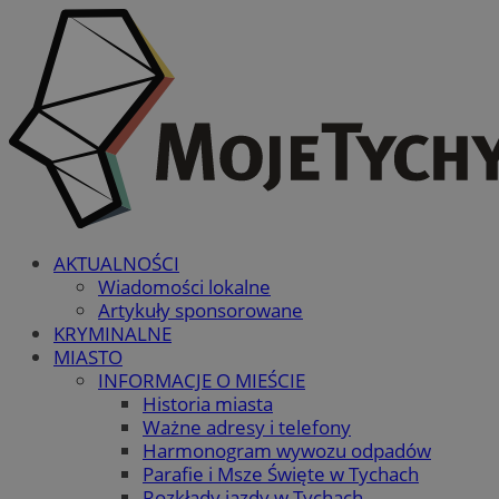
AKTUALNOŚCI
Wiadomości lokalne
Artykuły sponsorowane
KRYMINALNE
MIASTO
INFORMACJE O MIEŚCIE
Historia miasta
Ważne adresy i telefony
Harmonogram wywozu odpadów
Parafie i Msze Święte w Tychach
Rozkłady jazdy w Tychach