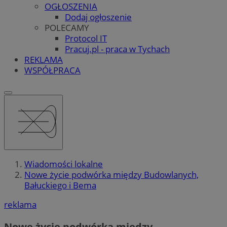
OGŁOSZENIA
Dodaj ogłoszenie
POLECAMY
Protocol IT
Pracuj.pl - praca w Tychach
REKLAMA
WSPÓŁPRACA
Wiadomości lokalne
Nowe życie podwórka między Budowlanych,
Bałuckiego i Bema
reklama
Nowe życie podwórka między