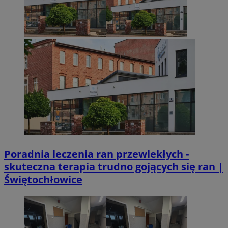
VISITOR_PRIVACY_METADATA
5 miesięcy 4
YouTube
Googl
tygodnie
.youtube.com
Poradnia leczenia ran przewlekłych -
skuteczna terapia trudno gojących się ran |
Świętochłowice
CookieScriptConsent
4 tygodnie 2 dn
CookieScript
mojetychy.pl