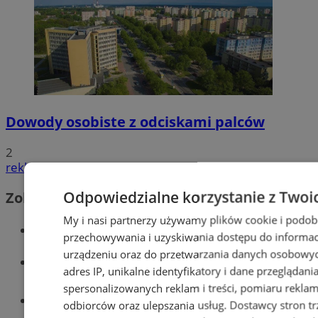
Dowody osobiste z odciskami palców
2
reklama
Odpowiedzialne korzystanie z Twoi
Zobacz również
My i nasi partnerzy używamy plików cookie i podob
Wiadomości kryminalne w Tychach
przechowywania i uzyskiwania dostępu do informac
urządzeniu oraz do przetwarzania danych osobowych
Wiadomości lokalne
adres IP, unikalne identyfikatory i dane przeglądani
spersonalizowanych reklam i treści, pomiaru reklam i
Części samochodowe do -70%!
odbiorców oraz ulepszania usług.
Dostawcy stron tr