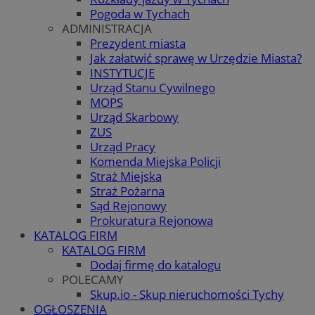
Pogoda w Tychach
ADMINISTRACJA
Prezydent miasta
Jak załatwić sprawę w Urzędzie Miasta?
INSTYTUCJE
Urząd Stanu Cywilnego
MOPS
Urząd Skarbowy
ZUS
Urząd Pracy
Komenda Miejska Policji
Straż Miejska
Straż Pożarna
Sąd Rejonowy
Prokuratura Rejonowa
KATALOG FIRM
KATALOG FIRM
Dodaj firmę do katalogu
POLECAMY
Skup.io - Skup nieruchomości Tychy
OGŁOSZENIA