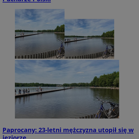
Paprocany: 23-letni mężczyzna utopił się w
jeziorze