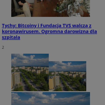
Tychy: Bitcoiny i Fundacja TVS walczą z
koronawirusem. Ogromna darowizna dla
szpitala
2