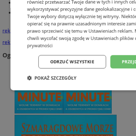
również przetwarzać Twoje dane w tych i innych cel
Tworzenie stron www - Tychy
wykorzystywać precyzyjne dane geolokalizacyjne i c
Znajdź pracę - codziennie nowe
Twoje wybory dotyczą wyłącznie tej witryny. Niekt
ogłoszenia
opierać się na prawnie uzasadnionym interesie zami
reklama
prawo sprzeciwić się temu w
Ustawieniach reklam
.
chwili wycofać swoją zgodę w
Ustawieniach plików 
reklama
prywatności
Ogłoszenia
ODRZUĆ WSZYSTKIE
PRZEJ
POKAŻ SZCZEGÓŁY
Niezbędne
Wydajność
Targetowani
Niesklasyfikowane