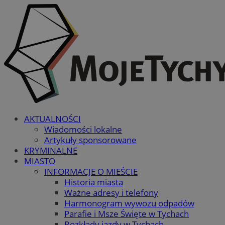
AKTUALNOŚCI
Wiadomości lokalne
Artykuły sponsorowane
KRYMINALNE
MIASTO
INFORMACJE O MIEŚCIE
Historia miasta
Ważne adresy i telefony
Harmonogram wywozu odpadów
Parafie i Msze Święte w Tychach
Rozkłady jazdy w Tychach