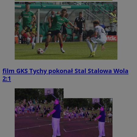
film
GKS Tychy pokonał Stal Stalowa Wola
2:1