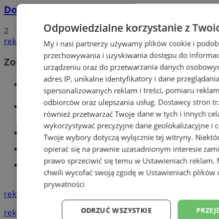
Dowody osobiste z odciskami palców
Odpowiedzialne korzystanie z Twoi
2
reklama
My i nasi partnerzy używamy plików cookie i podob
przechowywania i uzyskiwania dostępu do informac
Zobacz również
urządzeniu oraz do przetwarzania danych osobowych
adres IP, unikalne identyfikatory i dane przeglądani
Wiadomości kryminalne w Tychach
spersonalizowanych reklam i treści, pomiaru reklam i
odbiorców oraz ulepszania usług.
Dostawcy stron tr
Wiadomości lokalne
również przetwarzać Twoje dane w tych i innych cel
wykorzystywać precyzyjne dane geolokalizacyjne i c
Części samochodowe do -70%!
Twoje wybory dotyczą wyłącznie tej witryny. Niekt
Tworzenie stron www - Tychy
opierać się na prawnie uzasadnionym interesie zami
prawo sprzeciwić się temu w
Ustawieniach reklam
.
Znajdź pracę - codziennie nowe
chwili wycofać swoją zgodę w
Ustawieniach plików 
ogłoszenia
prywatności
reklama
ODRZUĆ WSZYSTKIE
PRZEJ
reklama