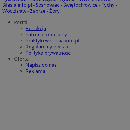
Silesia.info.pl
-
Sosnowiec
-
Świętochłowice
-
Tychy
-
Wodzisław
-
Zabrze
-
Żory
Portal
Redakcja
Patronat medialny
Praktyki w silesia.info.pl
Regulaminy portalu
Polityka prywatności
Oferta
Napisz do nas
Reklama