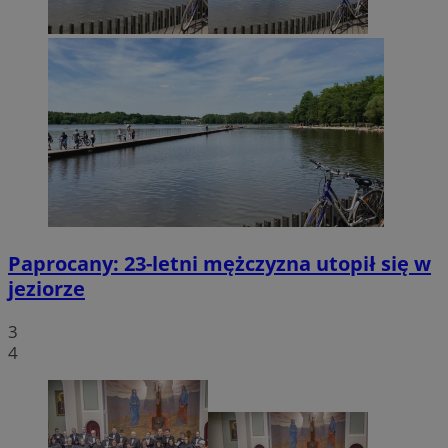
Paprocany: 23-letni mężczyzna utopił się w
jeziorze
3
4