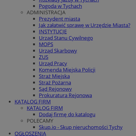
Pogoda w Tychach
ADMINISTRACJA
Prezydent miasta
Jak załatwić sprawę w Urzędzie Miasta?
INSTYTUCJE
Urząd Stanu Cywilnego
MOPS
Urząd Skarbowy
ZUS
Urząd Pracy
Komenda Miejska Policji
Straż Miejska
Straż Pożarna
Sąd Rejonowy
Prokuratura Rejonowa
KATALOG FIRM
KATALOG FIRM
Dodaj firmę do katalogu
POLECAMY
Skup.io - Skup nieruchomości Tychy
OGŁOSZENIA