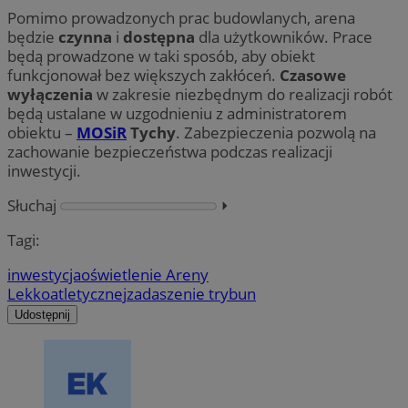
Pomimo prowadzonych prac budowlanych, arena
będzie
czynna
i
dostępna
dla użytkowników. Prace
będą prowadzone w taki sposób, aby obiekt
funkcjonował bez większych zakłóceń.
Czasowe
wyłączenia
w zakresie niezbędnym do realizacji robót
będą ustalane w uzgodnieniu z administratorem
obiektu –
MOSiR
Tychy
. Zabezpieczenia pozwolą na
zachowanie bezpieczeństwa podczas realizacji
inwestycji.
Słuchaj
⏵︎
Tagi:
inwestycja
oświetlenie Areny
Lekkoatletycznej
zadaszenie trybun
Udostępnij