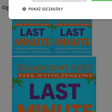
Ogłoszenia
POKAŻ SZCZEGÓŁY
Niezbędne
Wydajność
Targetowani
Niesklasyfikowane
Niezbędne
Wydajność
Targetowanie
Funkcjonalno
Niezbędne pliki cookie umożliwiają korzystanie z podstawowych fun
takich jak logowanie użytkownika i zarządzanie kontem. Bez niezb
można prawidłowo korzystać ze strony internetowej.
Provider
/
Okres
Nazwa
Domena
przechowywani
SessID
mojetychy.pl
1 rok