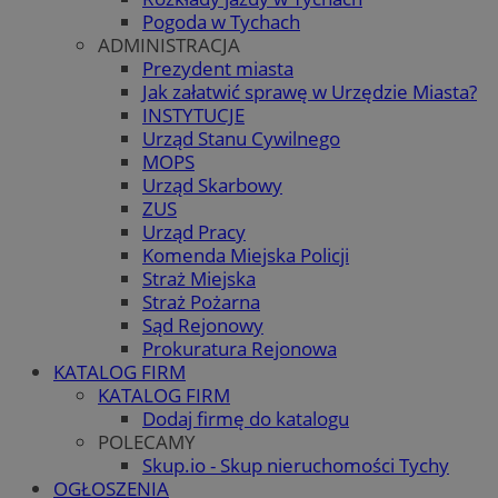
Pogoda w Tychach
ADMINISTRACJA
Prezydent miasta
Jak załatwić sprawę w Urzędzie Miasta?
INSTYTUCJE
Urząd Stanu Cywilnego
MOPS
Urząd Skarbowy
ZUS
Urząd Pracy
Komenda Miejska Policji
Straż Miejska
Straż Pożarna
Sąd Rejonowy
Prokuratura Rejonowa
KATALOG FIRM
KATALOG FIRM
Dodaj firmę do katalogu
POLECAMY
Skup.io - Skup nieruchomości Tychy
OGŁOSZENIA