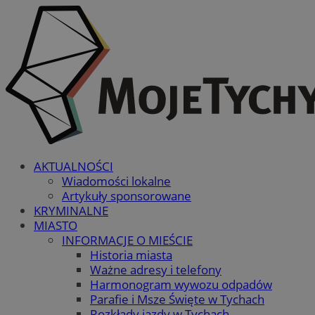
AKTUALNOŚCI
Wiadomości lokalne
Artykuły sponsorowane
KRYMINALNE
MIASTO
INFORMACJE O MIEŚCIE
Historia miasta
Ważne adresy i telefony
Harmonogram wywozu odpadów
Parafie i Msze Święte w Tychach
Rozkłady jazdy w Tychach