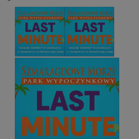
Niesklasyfikowane
Niezbędne
Wydajność
Targetowanie
Funkcjonalno
Niezbędne pliki cookie umożliwiają korzystanie z podstawowych fun
takich jak logowanie użytkownika i zarządzanie kontem. Bez niezb
można prawidłowo korzystać ze strony internetowej.
Provider
/
Okres
Nazwa
Domena
przechowywani
SessID
mojetychy.pl
1 rok
QeSessID
mojetychy.pl
1 rok
MvSessID
mojetychy.pl
1 rok