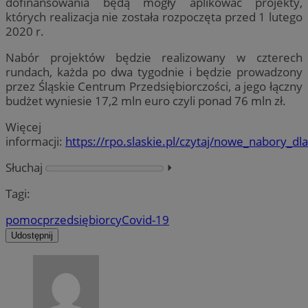
dofinansowania będą mogły aplikować projekty,
których realizacja nie została rozpoczęta przed 1 lutego
2020 r.
Nabór projektów będzie realizowany w czterech
rundach, każda po dwa tygodnie i będzie prowadzony
przez Śląskie Centrum Przedsiębiorczości, a jego łączny
budżet wyniesie 17,2 mln euro czyli ponad 76 mln zł.
Więcej
informacji:
https://rpo.slaskie.pl/czytaj/nowe_nabory_d
Słuchaj
⏵︎
Tagi:
pomoc
przedsiębiorcy
Covid-19
Udostępnij