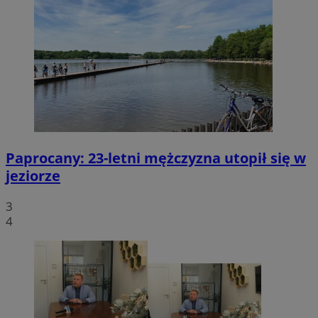
Paprocany: 23-letni mężczyzna utopił się w
jeziorze
3
4