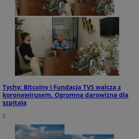
Tychy: Bitcoiny i Fundacja TVS walczą z
koronawirusem. Ogromna darowizna dla
szpitala
2