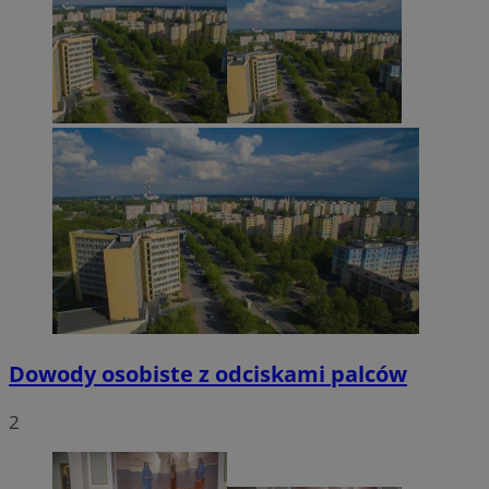
Dowody osobiste z odciskami palców
2