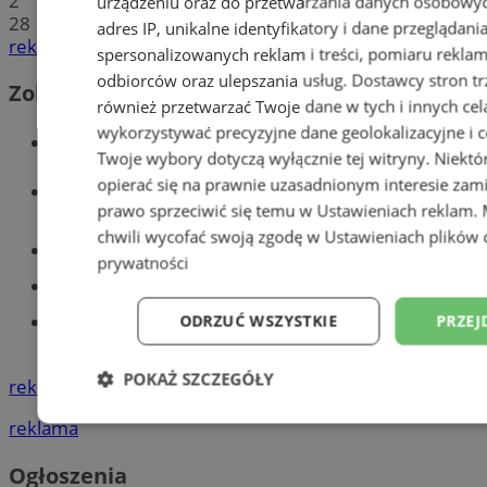
2
urządzeniu oraz do przetwarzania danych osobowych
28
adres IP, unikalne identyfikatory i dane przeglądani
reklama
spersonalizowanych reklam i treści, pomiaru reklam i
odbiorców oraz ulepszania usług.
Dostawcy stron tr
Zobacz również
również przetwarzać Twoje dane w tych i innych cel
wykorzystywać precyzyjne dane geolokalizacyjne i c
Wiadomości kryminalne w Tychach
Twoje wybory dotyczą wyłącznie tej witryny. Niekt
opierać się na prawnie uzasadnionym interesie zami
Wiadomości lokalne
prawo sprzeciwić się temu w
Ustawieniach reklam
.
chwili wycofać swoją zgodę w
Ustawieniach plików 
Części samochodowe do -70%!
prywatności
Tworzenie stron www - Tychy
ODRZUĆ WSZYSTKIE
PRZEJ
Znajdź pracę - codziennie nowe
ogłoszenia
POKAŻ SZCZEGÓŁY
reklama
Niezbędne
Wydajność
Targetowani
reklama
Ogłoszenia