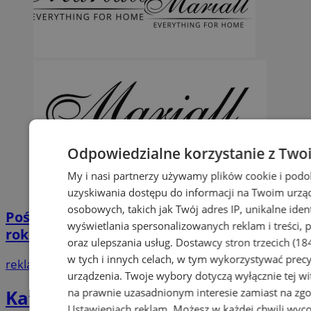
Odpowiedzialne korzystanie z Two
My i nasi partnerzy używamy plików cookie i pod
uzyskiwania dostępu do informacji na Twoim urzą
osobowych, takich jak Twój adres IP, unikalne iden
Pościel bawełniana – idealna na każdą porę
wyświetlania spersonalizowanych reklam i treści, p
roku!
oraz ulepszania usług.
Dostawcy stron trzecich (18
w tych i innych celach, w tym wykorzystywać precy
reklama
urządzenia. Twoje wybory dotyczą wyłącznie tej wi
na prawnie uzasadnionym interesie zamiast na zgo
Katalog firm
Ustawieniach reklam
. Możesz w każdej chwili wyc