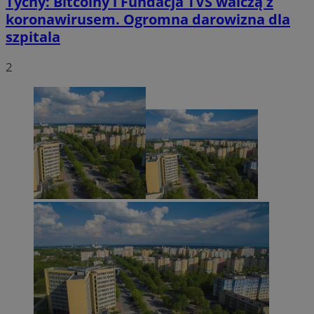
Tychy: Bitcoiny i Fundacja TVS walczą z
koronawirusem. Ogromna darowizna dla
szpitala
2