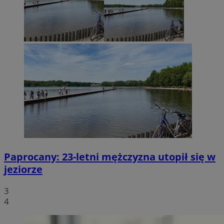
Paprocany: 23-letni mężczyzna utopił się w
jeziorze
3
4