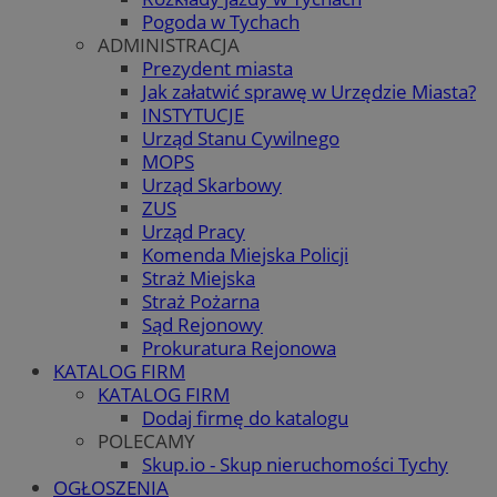
Pogoda w Tychach
ADMINISTRACJA
Prezydent miasta
Jak załatwić sprawę w Urzędzie Miasta?
INSTYTUCJE
Urząd Stanu Cywilnego
MOPS
Urząd Skarbowy
ZUS
Urząd Pracy
Komenda Miejska Policji
Straż Miejska
Straż Pożarna
Sąd Rejonowy
Prokuratura Rejonowa
KATALOG FIRM
KATALOG FIRM
Dodaj firmę do katalogu
POLECAMY
Skup.io - Skup nieruchomości Tychy
OGŁOSZENIA