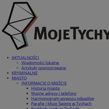
AKTUALNOŚCI
Wiadomości lokalne
Artykuły sponsorowane
KRYMINALNE
MIASTO
INFORMACJE O MIEŚCIE
Historia miasta
Ważne adresy i telefony
Harmonogram wywozu odpadów
Parafie i Msze Święte w Tychach
Rozkłady jazdy w Tychach