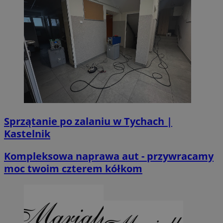
Sprzątanie po zalaniu w Tychach |
Kastelnik
Kompleksowa naprawa aut - przywracamy
moc twoim czterem kółkom