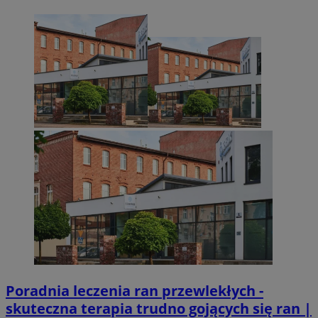
CookieScriptConsent
4 tygodnie 2 dn
CookieScript
mojetychy.pl
Googl
VISITOR_PRIVACY_METADATA
5 miesięcy 4
YouTube
tygodnie
.youtube.com
Poradnia leczenia ran przewlekłych -
skuteczna terapia trudno gojących się ran |