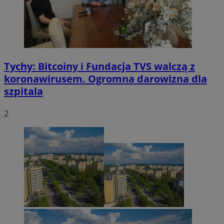
Tychy: Bitcoiny i Fundacja TVS walczą z
koronawirusem. Ogromna darowizna dla
szpitala
2