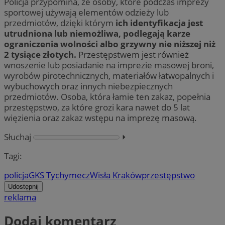
Policja przypomina, że osoby, które podczas imprezy
sportowej używają elementów odzieży lub
przedmiotów, dzięki którym
ich identyfikacja jest
utrudniona lub niemożliwa, podlegają karze
ograniczenia wolności albo grzywny nie niższej niż
2 tysiące złotych.
Przestępstwem jest również
wnoszenie lub posiadanie na imprezie masowej broni,
wyrobów pirotechnicznych, materiałów łatwopalnych i
wybuchowych oraz innych niebezpiecznych
przedmiotów. Osoba, która łamie ten zakaz, popełnia
przestępstwo, za które grozi kara nawet do 5 lat
więzienia oraz zakaz wstępu na imprezę masową.
Słuchaj
⏵︎
Tagi:
policja
GKS Tychy
mecz
Wisła Kraków
przestępstwo
Udostępnij
reklama
Dodaj komentarz