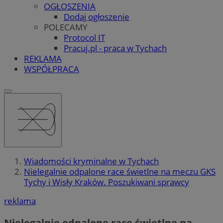
OGŁOSZENIA
Dodaj ogłoszenie
POLECAMY
Protocol IT
Pracuj.pl - praca w Tychach
REKLAMA
WSPÓŁPRACA
Wiadomości kryminalne w Tychach
Nielegalnie odpalone race świetlne na meczu GKS
Tychy i Wisły Kraków. Poszukiwani sprawcy
reklama
Nielegalnie odpalone race świetlne na