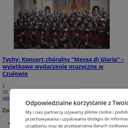
Tychy: Koncert chóralny "Messa di Gloria" –
wyjątkowe wydarzenie muzyczne w
Czułowie
2
28
reklama
Odpowiedzialne korzystanie z Twoi
Zobacz również
My i nasi partnerzy używamy plików cookie i podob
przechowywania i uzyskiwania dostępu do informac
Wiadomości kryminalne w Tychach
urządzeniu oraz do przetwarzania danych osobowych