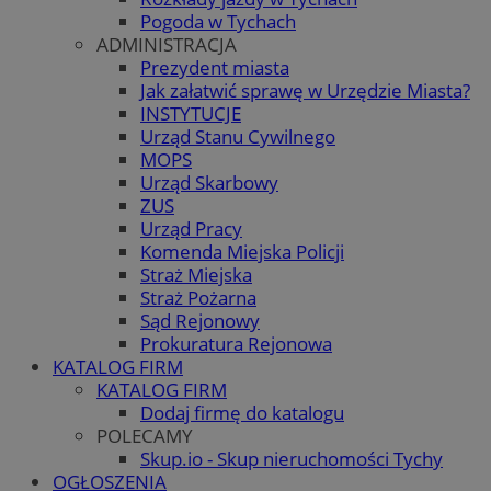
Pogoda w Tychach
ADMINISTRACJA
Prezydent miasta
Jak załatwić sprawę w Urzędzie Miasta?
INSTYTUCJE
Urząd Stanu Cywilnego
MOPS
Urząd Skarbowy
ZUS
Urząd Pracy
Komenda Miejska Policji
Straż Miejska
Straż Pożarna
Sąd Rejonowy
Prokuratura Rejonowa
KATALOG FIRM
KATALOG FIRM
Dodaj firmę do katalogu
POLECAMY
Skup.io - Skup nieruchomości Tychy
OGŁOSZENIA