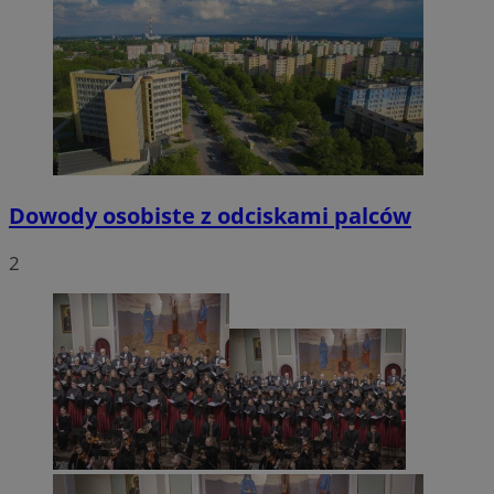
Dowody osobiste z odciskami palców
2