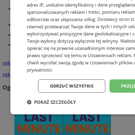
adres IP, unikalne identyfikatory i dane przeglądani
Wiadomości lokalne
spersonalizowanych reklam i treści, pomiaru reklam i
odbiorców oraz ulepszania usług.
Dostawcy stron tr
Części samochodowe do -70%!
również przetwarzać Twoje dane w tych i innych cel
wykorzystywać precyzyjne dane geolokalizacyjne i c
Tworzenie stron www - Tychy
Twoje wybory dotyczą wyłącznie tej witryny. Niekt
Znajdź pracę - codziennie nowe
opierać się na prawnie uzasadnionym interesie zami
ogłoszenia
prawo sprzeciwić się temu w
Ustawieniach reklam
.
reklama
chwili wycofać swoją zgodę w
Ustawieniach plików 
prywatności
reklama
ODRZUĆ WSZYSTKIE
PRZEJ
Ogłoszenia
POKAŻ SZCZEGÓŁY
Niezbędne
Wydajność
Targetowani