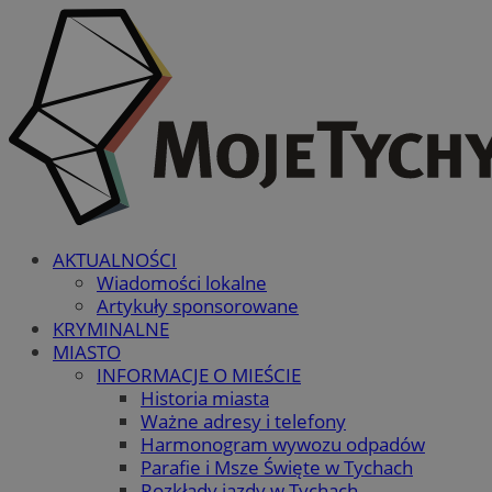
AKTUALNOŚCI
Wiadomości lokalne
Artykuły sponsorowane
KRYMINALNE
MIASTO
INFORMACJE O MIEŚCIE
Historia miasta
Ważne adresy i telefony
Harmonogram wywozu odpadów
Parafie i Msze Święte w Tychach
Rozkłady jazdy w Tychach