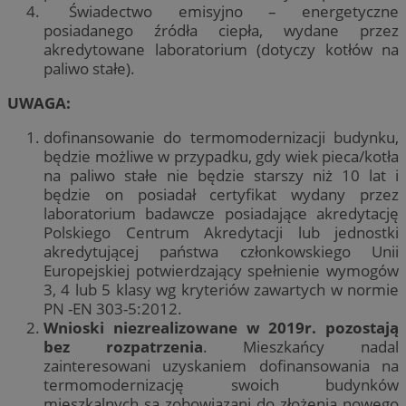
Świadectwo emisyjno – energetyczne
posiadanego źródła ciepła, wydane przez
akredytowane laboratorium (dotyczy kotłów na
paliwo stałe).
UWAGA:
dofinansowanie do termomodernizacji budynku,
będzie możliwe w przypadku, gdy wiek pieca/kotła
na paliwo stałe nie będzie starszy niż 10 lat i
będzie on posiadał certyfikat wydany przez
laboratorium badawcze posiadające akredytację
Polskiego Centrum Akredytacji lub jednostki
akredytującej państwa członkowskiego Unii
Europejskiej potwierdzający spełnienie wymogów
3, 4 lub 5 klasy wg kryteriów zawartych w normie
PN -EN 303-5:2012.
Wnioski niezrealizowane w 2019r. pozostają
bez rozpatrzenia
. Mieszkańcy nadal
zainteresowani uzyskaniem dofinansowania na
termomodernizację swoich budynków
mieszkalnych są zobowiązani do złożenia nowego