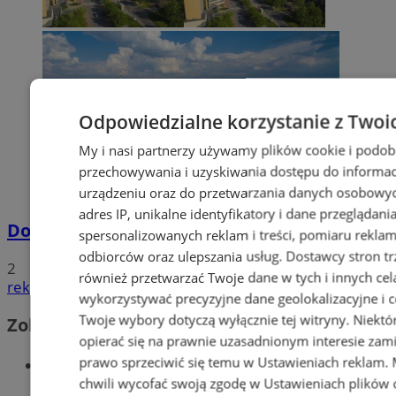
Odpowiedzialne korzystanie z Twoi
My i nasi partnerzy używamy plików cookie i podob
przechowywania i uzyskiwania dostępu do informac
urządzeniu oraz do przetwarzania danych osobowych
adres IP, unikalne identyfikatory i dane przeglądani
Dowody osobiste z odciskami palców
spersonalizowanych reklam i treści, pomiaru reklam i
odbiorców oraz ulepszania usług.
Dostawcy stron tr
2
również przetwarzać Twoje dane w tych i innych cel
reklama
wykorzystywać precyzyjne dane geolokalizacyjne i c
Twoje wybory dotyczą wyłącznie tej witryny. Niekt
Zobacz również
opierać się na prawnie uzasadnionym interesie zami
Wiadomości kryminalne w Tychach
prawo sprzeciwić się temu w
Ustawieniach reklam
.
chwili wycofać swoją zgodę w
Ustawieniach plików 