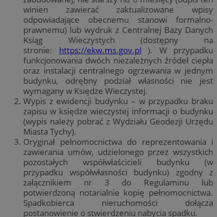
winien zawierać zaktualizowane wpisy
odpowiadające obecnemu stanowi formalno-
prawnemu) lub wydruk z Centralnej Bazy Danych
Ksiąg Wieczystych (dostępny na
stronie:
https://ekw.ms.gov.pl
). W przypadku
funkcjonowania dwóch niezależnych źródeł ciepła
oraz instalacji centralnego ogrzewania w jednym
budynku, odrębny podział własności nie jest
wymagany w Księdze Wieczystej.
Wypis z ewidencji budynku – w przypadku braku
zapisu w księdze wieczystej informacji o budynku
(wypis należy pobrać z Wydziału Geodezji Urzędu
Miasta Tychy).
Oryginał pełnomocnictwa do reprezentowania i
zawierania umów, udzielonego przez wszystkich
pozostałych współwłaścicieli budynku (w
przypadku współwłasności budynku) zgodny z
załącznikiem nr 3 do Regulaminu lub
potwierdzoną notarialnie kopię pełnomocnictwa.
Spadkobierca nieruchomości dołącza
postanowienie o stwierdzeniu nabycia spadku.