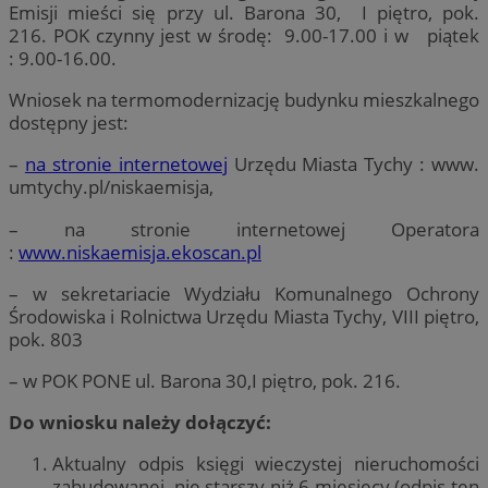
Emisji mieści się przy ul. Barona 30, I piętro, pok.
216. POK czynny jest w środę: 9.00-17.00 i w piątek
: 9.00-16.00.
Wniosek na termomodernizację budynku mieszkalnego
dostępny jest:
–
na stronie internetowej
Urzędu Miasta Tychy : www.
umtychy.pl/niskaemisja,
– na stronie internetowej Operatora
:
www.niskaemisja.ekoscan.pl
– w sekretariacie Wydziału Komunalnego Ochrony
Środowiska i Rolnictwa Urzędu Miasta Tychy, VIII piętro,
pok. 803
– w POK PONE ul. Barona 30,I piętro, pok. 216.
Do wniosku należy dołączyć:
Aktualny odpis księgi wieczystej nieruchomości
zabudowanej, nie starszy niż 6 miesięcy (odpis ten