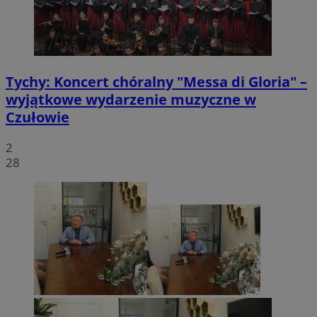
Tychy: Koncert chóralny "Messa di Gloria" –
wyjątkowe wydarzenie muzyczne w
Czułowie
2
28