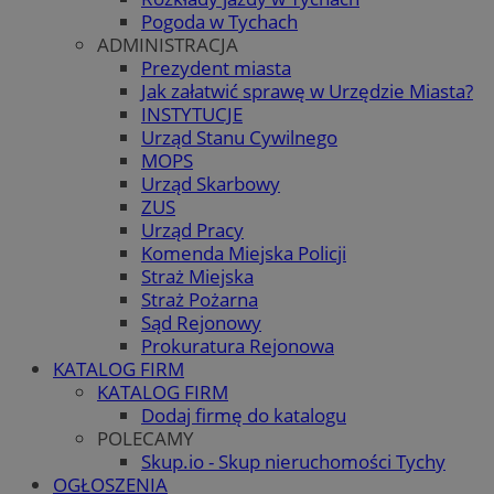
Pogoda w Tychach
ADMINISTRACJA
Prezydent miasta
Jak załatwić sprawę w Urzędzie Miasta?
INSTYTUCJE
Urząd Stanu Cywilnego
MOPS
Urząd Skarbowy
ZUS
Urząd Pracy
Komenda Miejska Policji
Straż Miejska
Straż Pożarna
Sąd Rejonowy
Prokuratura Rejonowa
KATALOG FIRM
KATALOG FIRM
Dodaj firmę do katalogu
POLECAMY
Skup.io - Skup nieruchomości Tychy
OGŁOSZENIA