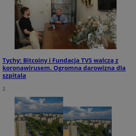
Tychy: Bitcoiny i Fundacja TVS walczą z
koronawirusem. Ogromna darowizna dla
szpitala
2