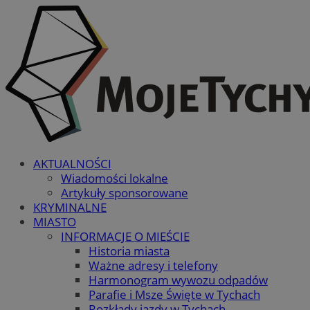
AKTUALNOŚCI
Wiadomości lokalne
Artykuły sponsorowane
KRYMINALNE
MIASTO
INFORMACJE O MIEŚCIE
Historia miasta
Ważne adresy i telefony
Harmonogram wywozu odpadów
Parafie i Msze Święte w Tychach
Rozkłady jazdy w Tychach