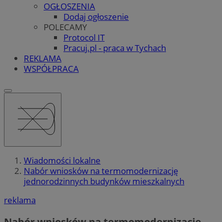
OGŁOSZENIA
Dodaj ogłoszenie
POLECAMY
Protocol IT
Pracuj.pl - praca w Tychach
REKLAMA
WSPÓŁPRACA
Wiadomości lokalne
Nabór wniosków na termomodernizację
jednorodzinnych budynków mieszkalnych
reklama
Nabór wniosków na termomodernizację