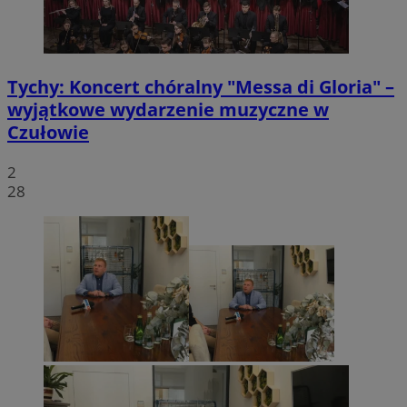
Tychy: Koncert chóralny "Messa di Gloria" –
wyjątkowe wydarzenie muzyczne w
Czułowie
2
28