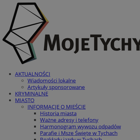
AKTUALNOŚCI
Wiadomości lokalne
Artykuły sponsorowane
KRYMINALNE
MIASTO
INFORMACJE O MIEŚCIE
Historia miasta
Ważne adresy i telefony
Harmonogram wywozu odpadów
Parafie i Msze Święte w Tychach
Rozkłady jazdy w Tychach