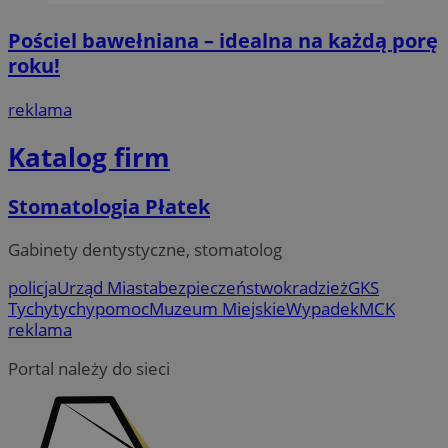
__eoi
.mojetychy.pl
5 miesięcy 4
Ten p
tygodnie
do n
zaan
Pościel bawełniana – idealna na każdą porę
inter
roku!
inte
popr
użyt
wyda
reklama
inter
Katalog firm
_clsk
1 dzień
Ten p
Microsoft
z op
.mojetychy.pl
Micro
on u
Stomatologia Płatek
prze
sesji
wiel
jedn
Gabinety dentystyczne, stomatolog
celów
policja
Urząd Miasta
bezpieczeństwo
kradzież
GKS
Tychy
tychy
pomoc
Muzeum Miejskie
Wypadek
MCK
reklama
Portal należy do sieci