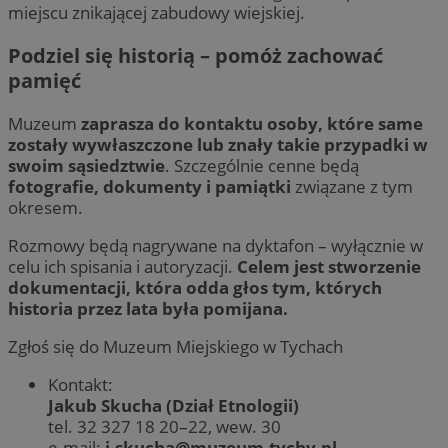
miejscu znikającej zabudowy wiejskiej.
Podziel się historią – pomóż zachować
pamięć
Muzeum
zaprasza do kontaktu osoby, które same
zostały wywłaszczone lub znały takie przypadki w
swoim sąsiedztwie
. Szczególnie cenne będą
fotografie, dokumenty i pamiątki
związane z tym
okresem.
Rozmowy będą nagrywane na dyktafon – wyłącznie w
celu ich spisania i autoryzacji.
Celem jest stworzenie
dokumentacji, która odda głos tym, których
historia przez lata była pomijana.
Zgłoś się do Muzeum Miejskiego w Tychach
Kontakt:
Jakub Skucha (Dział Etnologii)
tel. 32 327 18 20–22, wew. 30
e-mail:
j.skucha@muzeum.tychy.pl