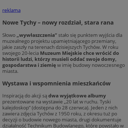
reklama
Nowe Tychy – nowy rozdział, stara rana
Słowo
„wywłaszczenia”
stało się punktem wyjścia dla
muzealnego projektu upamiętniającego przemiany,
jakie zaszły na terenach dzisiejszych Tychów. W roku
swojego 20-lecia
Muzeum Miejskie chce wrócić do
historii ludzi, którzy musieli oddać swoje domy,
gospodarstwa i ziemię
w imię budowy nowoczesnego
miasta.
Wystawa i wspomnienia mieszkańców
Inspiracją do akcji są
dwa wyjątkowe albumy
prezentowane na wystawie „20 lat w ruchu. Tyski
kalejdoskop” (dostępna do 28 czerwca). Jeden z nich
zawiera zdjęcia Tychów z 1950 roku, z okresu tuż po
decyzji o budowie nowego miasta, drugi dokumentuje
działalność Technikum Budowlanego, które powstało w