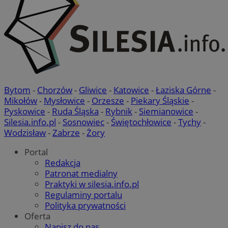
Bytom
-
Chorzów
-
Gliwice
-
Katowice
-
Łaziska Górne
-
Mikołów
-
Mysłowice
-
Orzesze
-
Piekary Śląskie
-
Pyskowice
-
Ruda Śląska
-
Rybnik
-
Siemianowice
-
Silesia.info.pl
-
Sosnowiec
-
Świętochłowice
-
Tychy
-
Wodzisław
-
Zabrze
-
Żory
Portal
Redakcja
Patronat medialny
Praktyki w silesia.info.pl
Regulaminy portalu
Polityka prywatności
Oferta
Napisz do nas