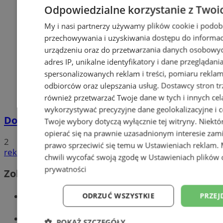
Odpowiedzialne korzystanie z Twoi
My i nasi partnerzy używamy plików cookie i podob
przechowywania i uzyskiwania dostępu do informac
urządzeniu oraz do przetwarzania danych osobowych
adres IP, unikalne identyfikatory i dane przeglądani
spersonalizowanych reklam i treści, pomiaru reklam i
odbiorców oraz ulepszania usług.
Dostawcy stron tr
również przetwarzać Twoje dane w tych i innych cel
wykorzystywać precyzyjne dane geolokalizacyjne i c
Dowody osobiste z odciskami palców
Twoje wybory dotyczą wyłącznie tej witryny. Niekt
opierać się na prawnie uzasadnionym interesie zami
2
prawo sprzeciwić się temu w
Ustawieniach reklam
.
reklama
chwili wycofać swoją zgodę w
Ustawieniach plików 
prywatności
Zobacz również
Wiadomości kryminalne w Tychach
ODRZUĆ WSZYSTKIE
PRZEJ
Wiadomości lokalne
POKAŻ SZCZEGÓŁY