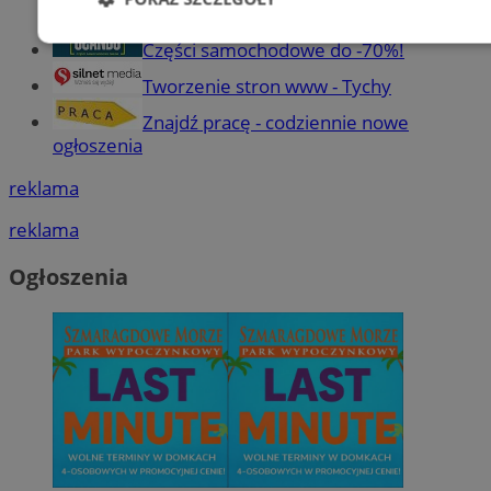
Niezbędne
Wydajność
Targetowani
Części samochodowe do -70%!
Tworzenie stron www - Tychy
Znajdź pracę - codziennie nowe
Niesklasyfikowane
ogłoszenia
reklama
reklama
Ogłoszenia
Niezbędne
Wydajność
Targetowanie
Funkcjonalno
Niezbędne pliki cookie umożliwiają korzystanie z podstawowych fun
takich jak logowanie użytkownika i zarządzanie kontem. Bez niezb
można prawidłowo korzystać ze strony internetowej.
Provider
/
Okres
Nazwa
Domena
przechowywani
SessID
mojetychy.pl
1 rok