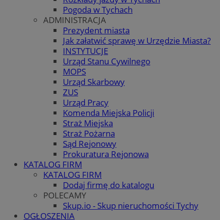
Pogoda w Tychach
ADMINISTRACJA
Prezydent miasta
Jak załatwić sprawę w Urzędzie Miasta?
INSTYTUCJE
Urząd Stanu Cywilnego
MOPS
Urząd Skarbowy
ZUS
Urząd Pracy
Komenda Miejska Policji
Straż Miejska
Straż Pożarna
Sąd Rejonowy
Prokuratura Rejonowa
KATALOG FIRM
KATALOG FIRM
Dodaj firmę do katalogu
POLECAMY
Skup.io - Skup nieruchomości Tychy
OGŁOSZENIA