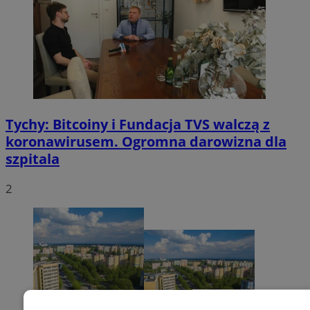
Tychy: Bitcoiny i Fundacja TVS walczą z
koronawirusem. Ogromna darowizna dla
szpitala
2