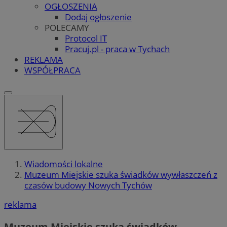
OGŁOSZENIA
Dodaj ogłoszenie
POLECAMY
Protocol IT
Pracuj.pl - praca w Tychach
REKLAMA
WSPÓŁPRACA
Wiadomości lokalne
Muzeum Miejskie szuka świadków wywłaszczeń z
czasów budowy Nowych Tychów
reklama
Muzeum Miejskie szuka świadków