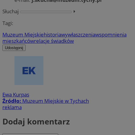
Słuchaj
⏵︎
Tagi:
Muzeum Miejskie
historia
wywłaszczenia
wspomnienia
mieszkańców
relacje świadków
Udostępnij
Ewa Kurpas
Źródło:
Muzeum Miejskie w Tychach
reklama
Dodaj komentarz