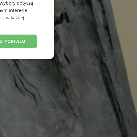
 wybory dotyczą
nym interesie
sz w każdej
DO PORTALU
esklasyfikowane
ane
owanie użytkownika i
j.