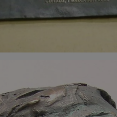
mojetychy.pl
1 rok
Ten plik cookie przechowuje identyfik
mojetychy.pl
1 rok
Ten plik cookie przechowuje identyfik
mojetychy.pl
1 rok
Ten plik cookie przechowuje identyfik
30 minut
Ten plik cookie służy do rozróżniania
Cloudflare
to korzystne dla strony internetowe
Inc.
umożliwia tworzenie ważnych rapor
.x.com
korzystania z jej witryny internetowe
METADATA
5 miesięcy 4
Ten plik cookie jest używany do pr
YouTube
tygodnie
użytkownika i wyboru prywatności dla
.youtube.com
witryną. Rejestruje dane dotyczące 
odwiedzającego na różne polityki i 
prywatności, zapewniając, że ich pre
uhonorowane w przyszłych sesjach.
nt
4 tygodnie 2 dni
Ten plik cookie jest używany przez 
CookieScript
Script.com do zapamiętywania prefe
mojetychy.pl
zgody użytkownika na pliki cookie. J
Google Privacy Policy
aby baner cookie Cookie-Script.com 
29 minut 57
Ten plik cookie służy do rozróżniania
Cloudflare
sekund
to korzystne dla strony internetowe
Inc.
umożliwia tworzenie ważnych rapor
.twitter.com
korzystania z jej witryny internetowe
Provider
/
Domena
Okres przechow