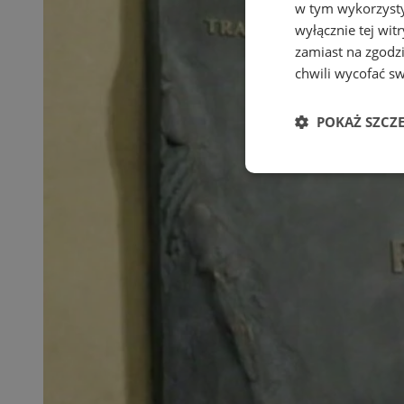
w tym wykorzysty
wyłącznie tej wi
zamiast na zgodz
chwili wycofać s
POKAŻ SZCZ
Niezbędne
Ni
Niezbędne pliki cook
zarządzanie kontem. 
Nazwa