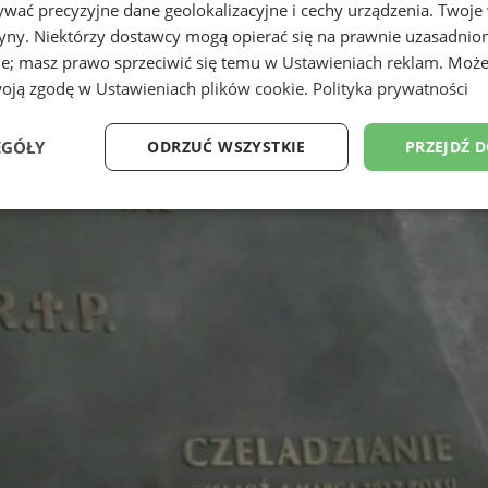
wać precyzyjne dane geolokalizacyjne i cechy urządzenia. Twoje
tryny. Niektórzy dostawcy mogą opierać się na prawnie uzasadnio
ie; masz prawo sprzeciwić się temu w
Ustawieniach reklam
. Może
woją zgodę w
Ustawieniach plików cookie
.
Polityka prywatności
EGÓŁY
ODRZUĆ WSZYSTKIE
PRZEJDŹ 
Wydajność
Targetowanie
Funkcjonalność
Ni
ezbędne
Wydajność
Targetowanie
Funkcjonalność
Niesklasyfikow
ie umożliwiają korzystanie z podstawowych funkcji strony internetowej, takich jak log
Bez niezbędnych plików cookie nie można prawidłowo korzystać ze strony internetowe
Provider
/
Okres
Opis
Domena
przechowywania