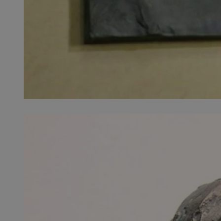
SessID
QeSessID
MvSessID
__cf_bm
VISITOR_PRIVACY_
CookieScriptConse
__cf_bm
Nazwa