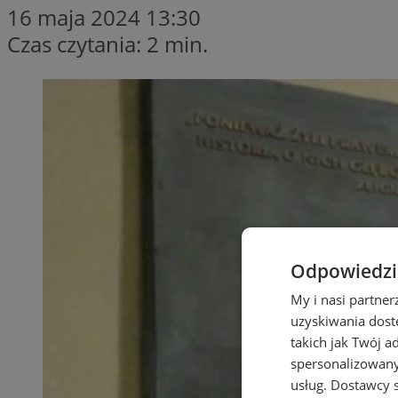
16 maja 2024 13:30
Czas czytania: 2 min.
Odpowiedzia
My i nasi partne
uzyskiwania dost
takich jak Twój a
spersonalizowanyc
usług.
Dostawcy s