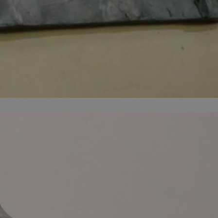
ator sesji.
ator sesji.
ator sesji.
 ludzi i botów. Jest
j, ponieważ
tów na temat
j.
zechowywania zgody
 ich interakcji z
zgody
ustawienia
ferencje zostaną
usługę Cookie-
rencji dotyczących
est to konieczne,
działał poprawnie.
 ludzi i botów. Jest
j, ponieważ
tów na temat
j.
ywania
Opis