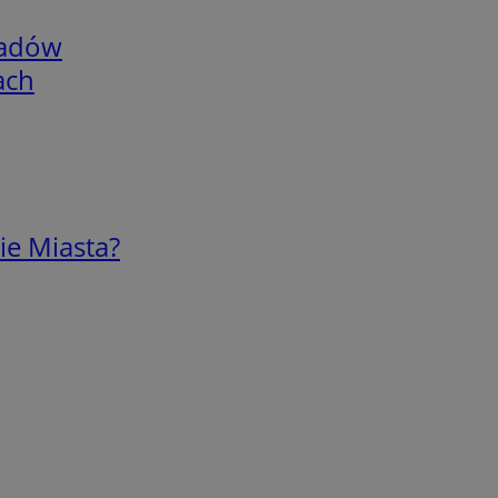
adów
ach
ie Miasta?