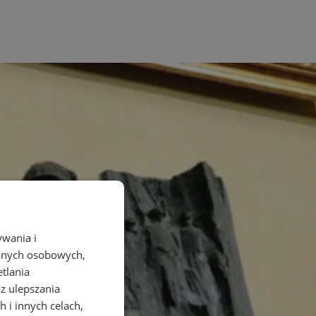
ywania i
danych osobowych,
etlania
az ulepszania
 i innych celach,