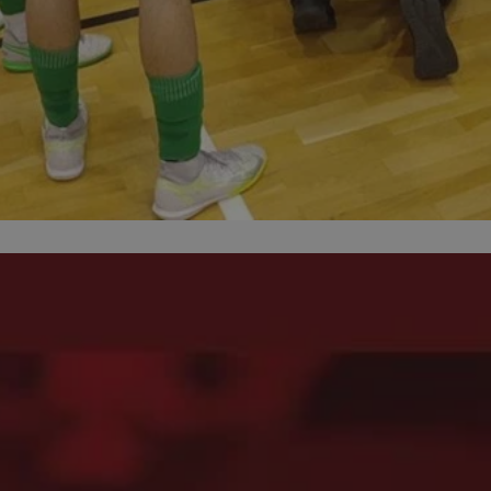
mojetychy.pl
1 rok
Ten plik cookie przechowuje identyfik
mojetychy.pl
1 rok
Ten plik cookie przechowuje identyfik
mojetychy.pl
1 rok
Ten plik cookie przechowuje identyfik
30 minut
Ten plik cookie służy do rozróżniania
Cloudflare
to korzystne dla strony internetowe
Inc.
umożliwia tworzenie ważnych rapor
.x.com
korzystania z jej witryny internetowe
METADATA
5 miesięcy 4
Ten plik cookie jest używany do pr
YouTube
tygodnie
użytkownika i wyboru prywatności dla
.youtube.com
witryną. Rejestruje dane dotyczące 
odwiedzającego na różne polityki i 
prywatności, zapewniając, że ich pre
uhonorowane w przyszłych sesjach.
nt
4 tygodnie 2 dni
Ten plik cookie jest używany przez 
CookieScript
Script.com do zapamiętywania prefe
mojetychy.pl
zgody użytkownika na pliki cookie. J
Google Privacy Policy
aby baner cookie Cookie-Script.com 
29 minut 57
Ten plik cookie służy do rozróżniania
Cloudflare
sekund
to korzystne dla strony internetowe
Inc.
umożliwia tworzenie ważnych rapor
.twitter.com
korzystania z jej witryny internetowe
Provider
/
Domena
Okres przechow