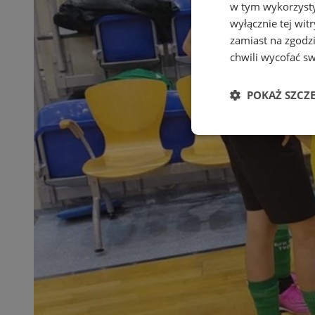
w tym wykorzysty
wyłącznie tej wi
zamiast na zgodz
chwili wycofać s
POKAŻ SZCZ
Niezbędne
Ni
Niezbędne pliki cook
zarządzanie kontem. 
Nazwa