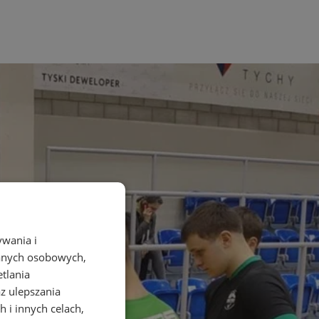
ywania i
danych osobowych,
etlania
az ulepszania
 i innych celach,