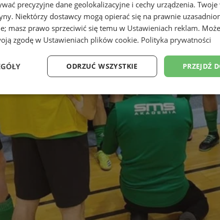
wać precyzyjne dane geolokalizacyjne i cechy urządzenia. Twoje
tryny. Niektórzy dostawcy mogą opierać się na prawnie uzasadnio
ie; masz prawo sprzeciwić się temu w
Ustawieniach reklam
. Może
woją zgodę w
Ustawieniach plików cookie
.
Polityka prywatności
EGÓŁY
ODRZUĆ WSZYSTKIE
PRZEJDŹ 
Wydajność
Targetowanie
Funkcjonalność
Ni
ezbędne
Wydajność
Targetowanie
Funkcjonalność
Niesklasyfikow
ie umożliwiają korzystanie z podstawowych funkcji strony internetowej, takich jak log
Bez niezbędnych plików cookie nie można prawidłowo korzystać ze strony internetowe
Provider
/
Okres
Opis
Domena
przechowywania