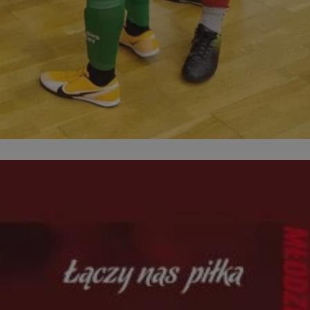
ator sesji.
ator sesji.
ator sesji.
 ludzi i botów. Jest
j, ponieważ
tów na temat
j.
zechowywania zgody
 ich interakcji z
zgody
ustawienia
ferencje zostaną
usługę Cookie-
rencji dotyczących
est to konieczne,
działał poprawnie.
 ludzi i botów. Jest
j, ponieważ
tów na temat
j.
ywania
Opis