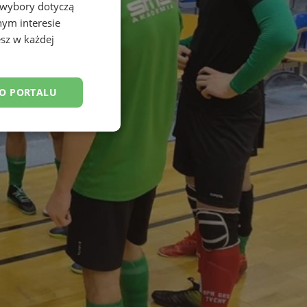
 wybory dotyczą
nym interesie
sz w każdej
DO PORTALU
esklasyfikowane
ane
owanie użytkownika i
j.