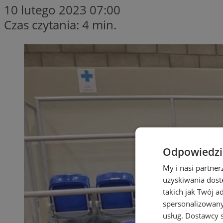
10 lutego 2023 07:00
Czas czytania: 4 min.
Odpowiedzia
My i nasi partne
uzyskiwania dost
takich jak Twój a
spersonalizowanyc
usług.
Dostawcy s