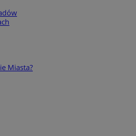
adów
ach
ie Miasta?