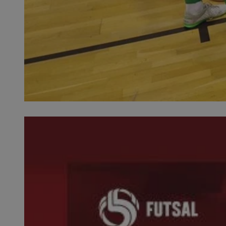
SessID
QeSessID
MvSessID
__cf_bm
VISITOR_PRIVACY_
CookieScriptConse
__cf_bm
Nazwa