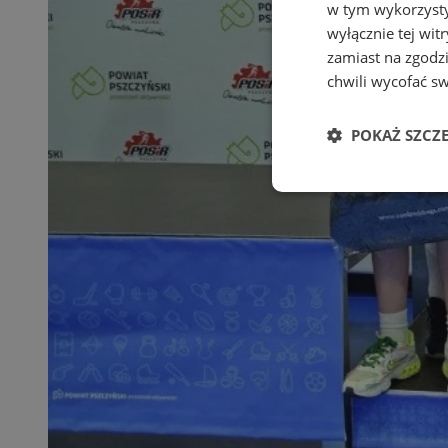
w tym wykorzysty
wyłącznie tej wi
zamiast na zgodz
chwili wycofać s
POKAŻ SZCZ
Niezbędne
Ni
Niezbędne pliki cook
zarządzanie kontem. 
Nazwa