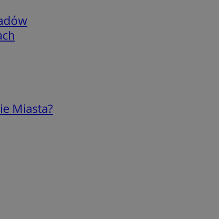
adów
ach
ie Miasta?