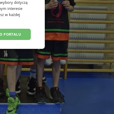
 wybory dotyczą
nym interesie
sz w każdej
DO PORTALU
esklasyfikowane
ane
owanie użytkownika i
j.