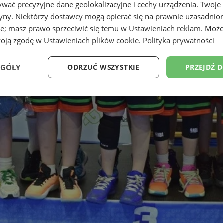
wać precyzyjne dane geolokalizacyjne i cechy urządzenia. Twoje
tryny. Niektórzy dostawcy mogą opierać się na prawnie uzasadnio
ie; masz prawo sprzeciwić się temu w
Ustawieniach reklam
. Może
woją zgodę w
Ustawieniach plików cookie
.
Polityka prywatności
EGÓŁY
ODRZUĆ WSZYSTKIE
PRZEJDŹ 
Wydajność
Targetowanie
Funkcjonalność
Ni
ezbędne
Wydajność
Targetowanie
Funkcjonalność
Niesklasyfikow
ie umożliwiają korzystanie z podstawowych funkcji strony internetowej, takich jak log
Bez niezbędnych plików cookie nie można prawidłowo korzystać ze strony internetowe
Provider
/
Okres
Opis
Domena
przechowywania