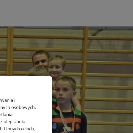
ywania i
danych osobowych,
etlania
az ulepszania
 i innych celach,