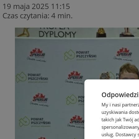
19 maja 2025 11:15
Czas czytania: 4 min.
Odpowiedzia
My i nasi partne
uzyskiwania dost
takich jak Twój a
spersonalizowanyc
usług.
Dostawcy s