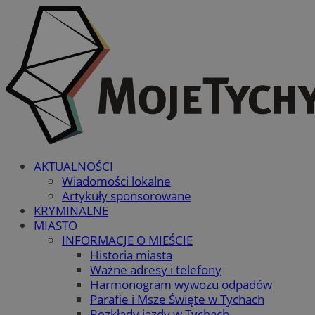
AKTUALNOŚCI
Wiadomości lokalne
Artykuły sponsorowane
KRYMINALNE
MIASTO
INFORMACJE O MIEŚCIE
Historia miasta
Ważne adresy i telefony
Harmonogram wywozu odpadów
Parafie i Msze Święte w Tychach
Rozkłady jazdy w Tychach