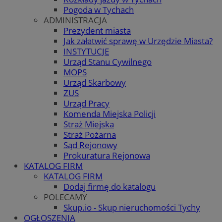
Pogoda w Tychach
ADMINISTRACJA
Prezydent miasta
Jak załatwić sprawę w Urzędzie Miasta?
INSTYTUCJE
Urząd Stanu Cywilnego
MOPS
Urząd Skarbowy
ZUS
Urząd Pracy
Komenda Miejska Policji
Straż Miejska
Straż Pożarna
Sąd Rejonowy
Prokuratura Rejonowa
KATALOG FIRM
KATALOG FIRM
Dodaj firmę do katalogu
POLECAMY
Skup.io - Skup nieruchomości Tychy
OGŁOSZENIA