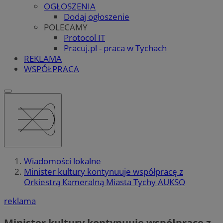
OGŁOSZENIA
Dodaj ogłoszenie
POLECAMY
Protocol IT
Pracuj.pl - praca w Tychach
REKLAMA
WSPÓŁPRACA
Wiadomości lokalne
Minister kultury kontynuuje współpracę z
Orkiestrą Kameralną Miasta Tychy AUKSO
reklama
Minister kultury kontynuuje współpracę z