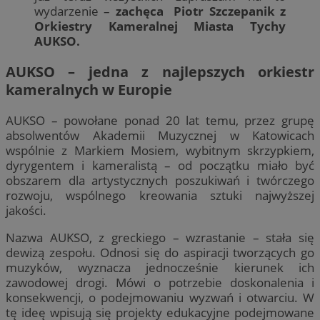
wydarzenie –
zachęca Piotr Szczepanik z
Orkiestry Kameralnej Miasta Tychy
AUKSO.
AUKSO – jedna z najlepszych orkiestr
kameralnych w Europie
AUKSO – powołane ponad 20 lat temu, przez grupę
absolwentów Akademii Muzycznej w Katowicach
wspólnie z Markiem Mosiem, wybitnym skrzypkiem,
dyrygentem i kameralistą – od początku miało być
obszarem dla artystycznych poszukiwań i twórczego
rozwoju, wspólnego kreowania sztuki najwyższej
jakości.
Nazwa AUKSO, z greckiego – wzrastanie – stała się
dewizą zespołu. Odnosi się do aspiracji tworzących go
muzyków, wyznacza jednocześnie kierunek ich
zawodowej drogi. Mówi o potrzebie doskonalenia i
konsekwencji, o podejmowaniu wyzwań i otwarciu. W
tę ideę wpisują się projekty edukacyjne podejmowane