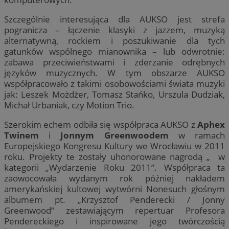
Szczególnie interesująca dla AUKSO jest strefa
pogranicza – łączenie klasyki z jazzem, muzyką
alternatywną, rockiem i poszukiwanie dla tych
gatunków wspólnego mianownika – lub odwrotnie:
zabawa przeciwieństwami i zderzanie odrębnych
języków muzycznych. W tym obszarze AUKSO
współpracowało z takimi osobowościami świata muzyki
jak: Leszek Możdżer, Tomasz Stańko, Urszula Dudziak,
Michał Urbaniak, czy Motion Trio.
Szerokim echem odbiła się współpraca AUKSO z
Aphex
Twinem
i
Jonnym Greenwoodem
w ramach
Europejskiego Kongresu Kultury we Wrocławiu w 2011
roku. Projekty te zostały uhonorowane nagrodą „ w
kategorii „Wydarzenie Roku 2011”. Współpraca ta
zaowocowała wydanym rok później nakładem
amerykańskiej kultowej wytwórni Nonesuch głośnym
albumem pt. „Krzysztof Penderecki / Jonny
Greenwood” zestawiającym repertuar Profesora
Pendereckiego i inspirowane jego twórczością