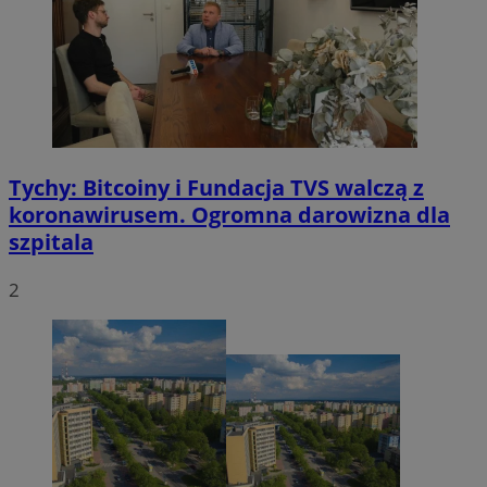
Tychy: Bitcoiny i Fundacja TVS walczą z
koronawirusem. Ogromna darowizna dla
szpitala
2