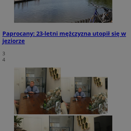
Paprocany: 23-letni mężczyzna utopił się w
jeziorze
3
4