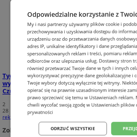
Odpowiedzialne korzystanie z Twoi
My i nasi partnerzy używamy plików cookie i podob
przechowywania i uzyskiwania dostępu do informac
urządzeniu oraz do przetwarzania danych osobowych
adres IP, unikalne identyfikatory i dane przeglądani
spersonalizowanych reklam i treści, pomiaru reklam i
odbiorców oraz ulepszania usług.
Dostawcy stron tr
również przetwarzać Twoje dane w tych i innych cel
Tychy: Koncert chóralny "Messa di Gloria" –
wykorzystywać precyzyjne dane geolokalizacyjne i c
wyjątkowe wydarzenie muzyczne w
Twoje wybory dotyczą wyłącznie tej witryny. Niekt
Czułowie
opierać się na prawnie uzasadnionym interesie zami
prawo sprzeciwić się temu w
Ustawieniach reklam
.
2
chwili wycofać swoją zgodę w
Ustawieniach plików 
28
prywatności
reklama
ODRZUĆ WSZYSTKIE
PRZEJ
Zobacz również