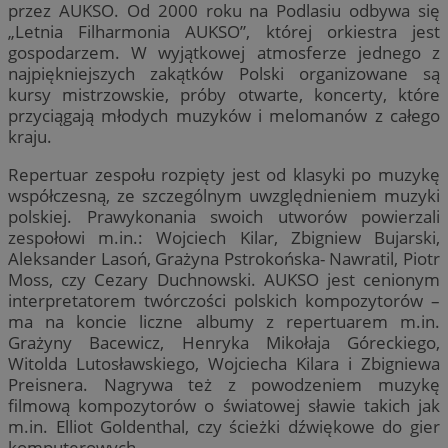
przez AUKSO. Od 2000 roku na Podlasiu odbywa się
„Letnia Filharmonia AUKSO”, której orkiestra jest
gospodarzem. W wyjątkowej atmosferze jednego z
najpiękniejszych zakątków Polski organizowane są
kursy mistrzowskie, próby otwarte, koncerty, które
przyciągają młodych muzyków i melomanów z całego
kraju.
Repertuar zespołu rozpięty jest od klasyki po muzykę
współczesną, ze szczególnym uwzględnieniem muzyki
polskiej. Prawykonania swoich utworów powierzali
zespołowi m.in.: Wojciech Kilar, Zbigniew Bujarski,
Aleksander Lasoń, Grażyna Pstrokońska- Nawratil, Piotr
Moss, czy Cezary Duchnowski. AUKSO jest cenionym
interpretatorem twórczości polskich kompozytorów –
ma na koncie liczne albumy z repertuarem m.in.
Grażyny Bacewicz, Henryka Mikołaja Góreckiego,
Witolda Lutosławskiego, Wojciecha Kilara i Zbigniewa
Preisnera. Nagrywa też z powodzeniem muzykę
filmową kompozytorów o światowej sławie takich jak
m.in. Elliot Goldenthal, czy ścieżki dźwiękowe do gier
komputerowych.