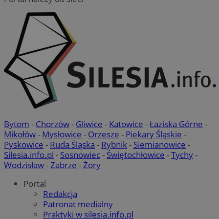
Bytom
-
Chorzów
-
Gliwice
-
Katowice
-
Łaziska Górne
-
Mikołów
-
Mysłowice
-
Orzesze
-
Piekary Śląskie
-
Pyskowice
-
Ruda Śląska
-
Rybnik
-
Siemianowice
-
Silesia.info.pl
-
Sosnowiec
-
Świętochłowice
-
Tychy
-
Wodzisław
-
Zabrze
-
Żory
Portal
Redakcja
Patronat medialny
Praktyki w silesia.info.pl