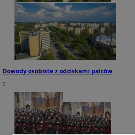
Dowody osobiste z odciskami palców
2