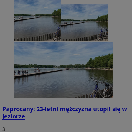
Paprocany: 23-letni mężczyzna utopił się w
jeziorze
3