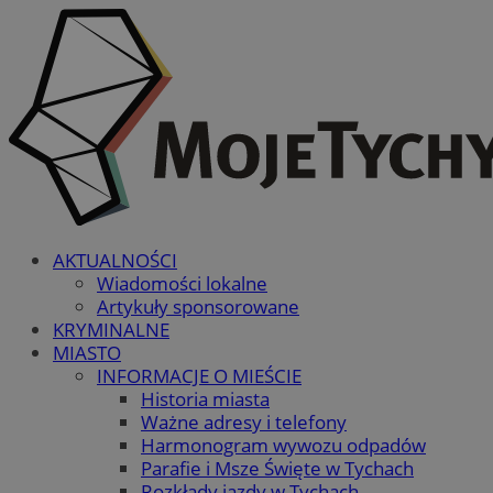
AKTUALNOŚCI
Wiadomości lokalne
Artykuły sponsorowane
KRYMINALNE
MIASTO
INFORMACJE O MIEŚCIE
Historia miasta
Ważne adresy i telefony
Harmonogram wywozu odpadów
Parafie i Msze Święte w Tychach
Rozkłady jazdy w Tychach