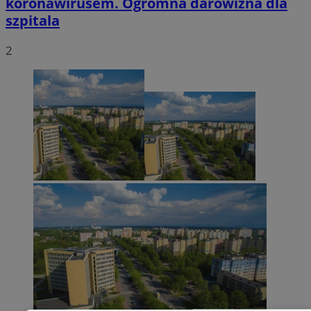
koronawirusem. Ogromna darowizna dla
szpitala
2