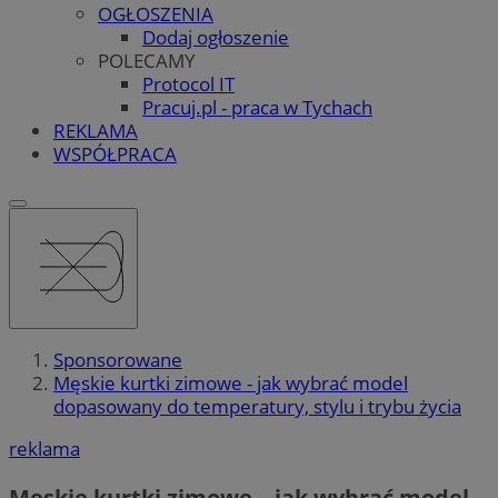
OGŁOSZENIA
Dodaj ogłoszenie
POLECAMY
Protocol IT
Pracuj.pl - praca w Tychach
REKLAMA
WSPÓŁPRACA
Sponsorowane
Męskie kurtki zimowe - jak wybrać model
dopasowany do temperatury, stylu i trybu życia
reklama
Męskie kurtki zimowe – jak wybrać model