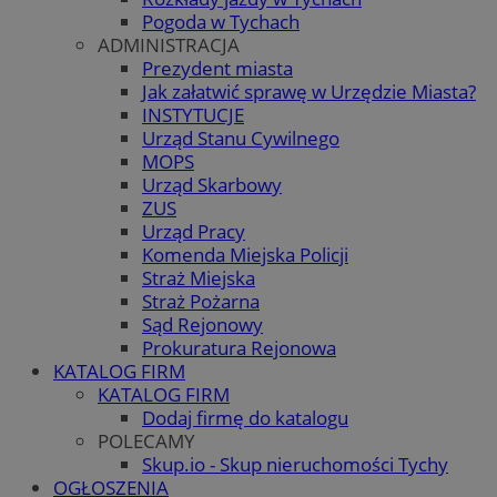
Pogoda w Tychach
ADMINISTRACJA
Prezydent miasta
Jak załatwić sprawę w Urzędzie Miasta?
INSTYTUCJE
Urząd Stanu Cywilnego
MOPS
Urząd Skarbowy
ZUS
Urząd Pracy
Komenda Miejska Policji
Straż Miejska
Straż Pożarna
Sąd Rejonowy
Prokuratura Rejonowa
KATALOG FIRM
KATALOG FIRM
Dodaj firmę do katalogu
POLECAMY
Skup.io - Skup nieruchomości Tychy
OGŁOSZENIA