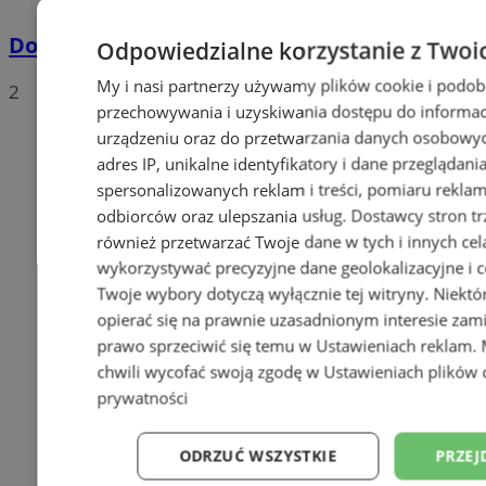
Dowody osobiste z odciskami palców
Odpowiedzialne korzystanie z Twoi
My i nasi partnerzy używamy plików cookie i podob
2
przechowywania i uzyskiwania dostępu do informac
urządzeniu oraz do przetwarzania danych osobowych
adres IP, unikalne identyfikatory i dane przeglądani
spersonalizowanych reklam i treści, pomiaru reklam i
odbiorców oraz ulepszania usług.
Dostawcy stron tr
również przetwarzać Twoje dane w tych i innych cel
wykorzystywać precyzyjne dane geolokalizacyjne i c
Twoje wybory dotyczą wyłącznie tej witryny. Niekt
opierać się na prawnie uzasadnionym interesie zami
prawo sprzeciwić się temu w
Ustawieniach reklam
.
chwili wycofać swoją zgodę w
Ustawieniach plików 
prywatności
ODRZUĆ WSZYSTKIE
PRZEJ