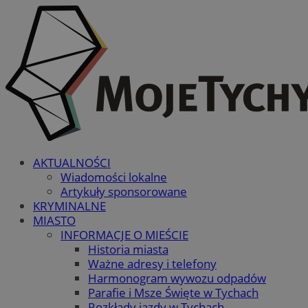
AKTUALNOŚCI
Wiadomości lokalne
Artykuły sponsorowane
KRYMINALNE
MIASTO
INFORMACJE O MIEŚCIE
Historia miasta
Ważne adresy i telefony
Harmonogram wywozu odpadów
Parafie i Msze Święte w Tychach
Rozkłady jazdy w Tychach