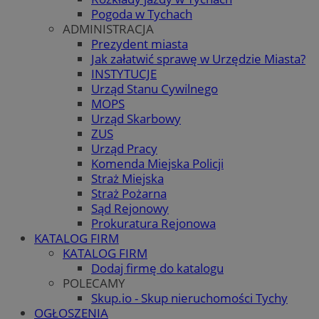
Pogoda w Tychach
ADMINISTRACJA
Prezydent miasta
Jak załatwić sprawę w Urzędzie Miasta?
INSTYTUCJE
Urząd Stanu Cywilnego
MOPS
Urząd Skarbowy
ZUS
Urząd Pracy
Komenda Miejska Policji
Straż Miejska
Straż Pożarna
Sąd Rejonowy
Prokuratura Rejonowa
KATALOG FIRM
KATALOG FIRM
Dodaj firmę do katalogu
POLECAMY
Skup.io - Skup nieruchomości Tychy
OGŁOSZENIA