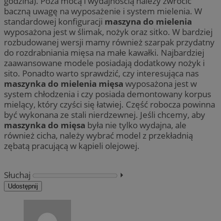
godzina). Poza mocą i wydajnością należy zwrócić
baczną uwagę na wyposażenie i system mielenia. W
standardowej konfiguracji
maszyna do mielenia
wyposażona jest w ślimak, nożyk oraz sitko. W bardziej
rozbudowanej wersji mamy również szarpak przydatny
do rozdrabniania mięsa na małe kawałki. Najbardziej
zaawansowane modele posiadają dodatkowy nożyk i
sito. Ponadto warto sprawdzić, czy interesująca nas
maszynka do mielenia mięsa
wyposażona jest w
system chłodzenia i czy posiada demontowany korpus
mielący, który czyści się łatwiej. Część robocza powinna
być wykonana ze stali nierdzewnej. Jeśli chcemy, aby
maszynka do mięsa
była nie tylko wydajna, ale
również cicha, należy wybrać model z przekładnią
zębatą pracującą w kąpieli olejowej.
Słuchaj
⏵︎
Udostępnij