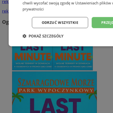
reklama
chwili wycofać swoją zgodę w
Ustawieniach plików 
prywatności
reklama
Ogłoszenia
ODRZUĆ WSZYSTKIE
PRZEJ
POKAŻ SZCZEGÓŁY
Niezbędne
Wydajność
Targetowani
Niesklasyfikowane
Niezbędne
Wydajność
Targetowanie
Funkcjonalno
Niezbędne pliki cookie umożliwiają korzystanie z podstawowych fun