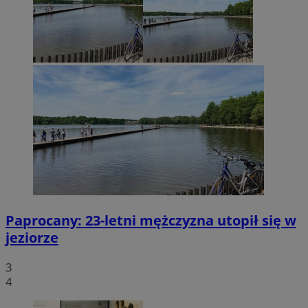
Paprocany: 23-letni mężczyzna utopił się w
jeziorze
3
4