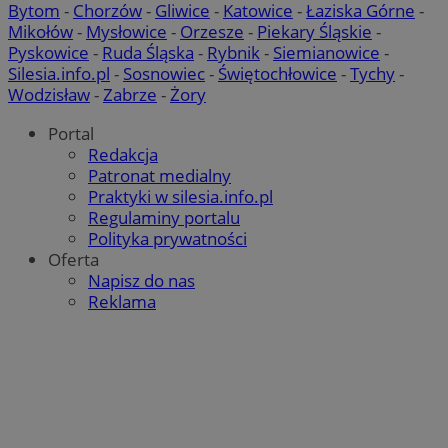
Bytom
-
Chorzów
-
Gliwice
-
Katowice
-
Łaziska Górne
-
Mikołów
-
Mysłowice
-
Orzesze
-
Piekary Śląskie
-
Pyskowice
-
Ruda Śląska
-
Rybnik
-
Siemianowice
-
Silesia.info.pl
-
Sosnowiec
-
Świętochłowice
-
Tychy
-
Wodzisław
-
Zabrze
-
Żory
Portal
Redakcja
Patronat medialny
Praktyki w silesia.info.pl
Regulaminy portalu
Polityka prywatności
Oferta
Napisz do nas
Reklama