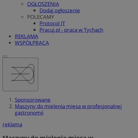
OGŁOSZENIA
Dodaj ogłoszenie
POLECAMY
Protocol IT
Pracuj.pl - praca w Tychach
REKLAMA
WSPÓŁPRACA
Sponsorowane
Maszyny do mielenia mięsa w profesjonalnej
gastronomii
reklama
Maszyny do mielenia mięsa w