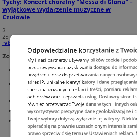
Tychy: Koncert chóralny "Messa di Gloria" –
wyjątkowe wydarzenie muzyczne w
Czułowie
2
28
reklama
Odpowiedzialne korzystanie z Twoi
Zobacz również
My i nasi partnerzy używamy plików cookie i podob
przechowywania i uzyskiwania dostępu do informac
Wiadomości kryminalne w Tychach
urządzeniu oraz do przetwarzania danych osobowych
adres IP, unikalne identyfikatory i dane przeglądani
Wiadomości lokalne
spersonalizowanych reklam i treści, pomiaru reklam i
odbiorców oraz ulepszania usług.
Dostawcy stron tr
Części samochodowe do -70%!
również przetwarzać Twoje dane w tych i innych cel
Tworzenie stron www - Tychy
wykorzystywać precyzyjne dane geolokalizacyjne i c
Twoje wybory dotyczą wyłącznie tej witryny. Niekt
Znajdź pracę - codziennie nowe
opierać się na prawnie uzasadnionym interesie zami
ogłoszenia
prawo sprzeciwić się temu w
Ustawieniach reklam
.