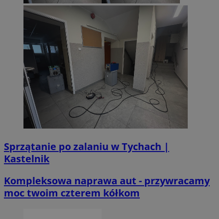
Sprzątanie po zalaniu w Tychach |
Kastelnik
Kompleksowa naprawa aut - przywracamy
moc twoim czterem kółkom