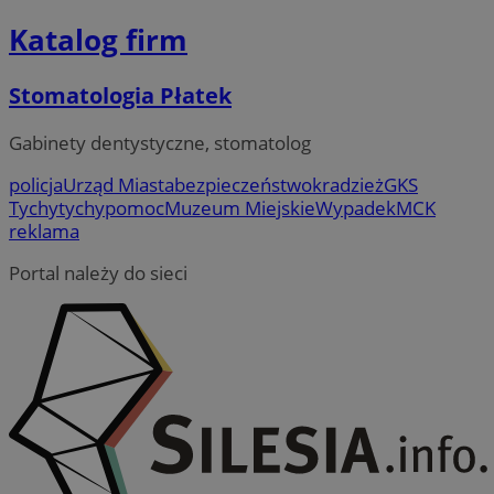
Katalog firm
Stomatologia Płatek
Gabinety dentystyczne, stomatolog
policja
Urząd Miasta
bezpieczeństwo
kradzież
GKS
Tychy
tychy
pomoc
Muzeum Miejskie
Wypadek
MCK
reklama
Portal należy do sieci