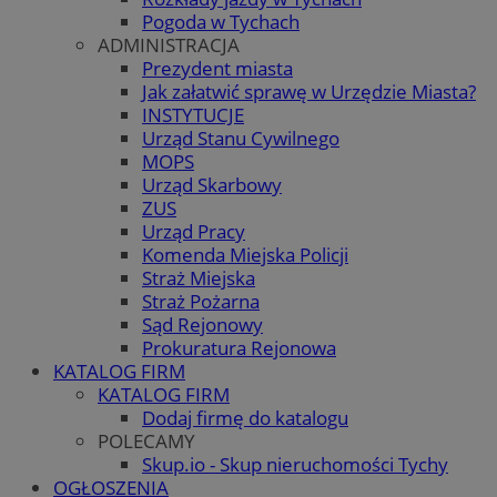
Pogoda w Tychach
ADMINISTRACJA
Prezydent miasta
Jak załatwić sprawę w Urzędzie Miasta?
INSTYTUCJE
Urząd Stanu Cywilnego
MOPS
Urząd Skarbowy
ZUS
Urząd Pracy
Komenda Miejska Policji
Straż Miejska
Straż Pożarna
Sąd Rejonowy
Prokuratura Rejonowa
KATALOG FIRM
KATALOG FIRM
Dodaj firmę do katalogu
POLECAMY
Skup.io - Skup nieruchomości Tychy
OGŁOSZENIA