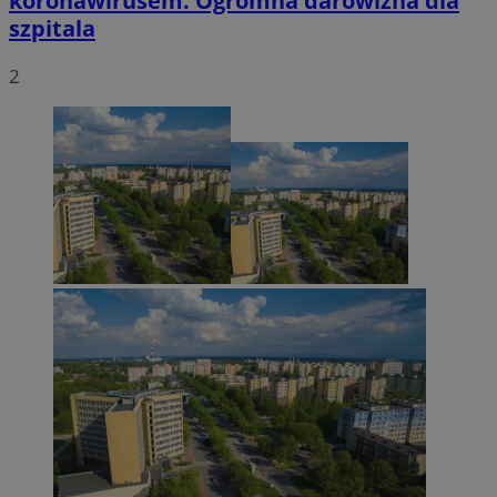
koronawirusem. Ogromna darowizna dla
szpitala
2