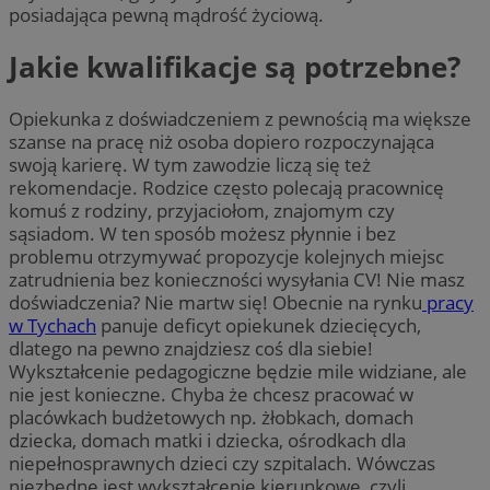
posiadająca pewną mądrość życiową.
Jakie kwalifikacje są potrzebne?
Opiekunka z doświadczeniem z pewnością ma większe
szanse na pracę niż osoba dopiero rozpoczynająca
swoją karierę. W tym zawodzie liczą się też
rekomendacje. Rodzice często polecają pracownicę
komuś z rodziny, przyjaciołom, znajomym czy
sąsiadom. W ten sposób możesz płynnie i bez
problemu otrzymywać propozycje kolejnych miejsc
zatrudnienia bez konieczności wysyłania CV! Nie masz
doświadczenia? Nie martw się! Obecnie na rynku
pracy
w Tychach
panuje deficyt opiekunek dziecięcych,
dlatego na pewno znajdziesz coś dla siebie!
Wykształcenie pedagogiczne będzie mile widziane, ale
nie jest konieczne. Chyba że chcesz pracować w
placówkach budżetowych np. żłobkach, domach
dziecka, domach matki i dziecka, ośrodkach dla
niepełnosprawnych dzieci czy szpitalach. Wówczas
niezbędne jest wykształcenie kierunkowe, czyli