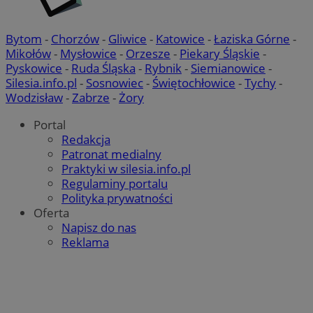
Bytom
-
Chorzów
-
Gliwice
-
Katowice
-
Łaziska Górne
-
Mikołów
-
Mysłowice
-
Orzesze
-
Piekary Śląskie
-
Pyskowice
-
Ruda Śląska
-
Rybnik
-
Siemianowice
-
Silesia.info.pl
-
Sosnowiec
-
Świętochłowice
-
Tychy
-
Wodzisław
-
Zabrze
-
Żory
Portal
Redakcja
Patronat medialny
Praktyki w silesia.info.pl
Regulaminy portalu
Polityka prywatności
Oferta
Napisz do nas
Reklama