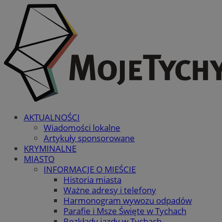
AKTUALNOŚCI
Wiadomości lokalne
Artykuły sponsorowane
KRYMINALNE
MIASTO
INFORMACJE O MIEŚCIE
Historia miasta
Ważne adresy i telefony
Harmonogram wywozu odpadów
Parafie i Msze Święte w Tychach
Rozkłady jazdy w Tychach