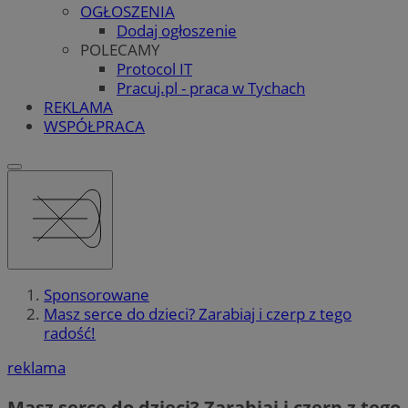
OGŁOSZENIA
Dodaj ogłoszenie
POLECAMY
Protocol IT
Pracuj.pl - praca w Tychach
REKLAMA
WSPÓŁPRACA
Sponsorowane
Masz serce do dzieci? Zarabiaj i czerp z tego
radość!
reklama
Masz serce do dzieci? Zarabiaj i czerp z tego