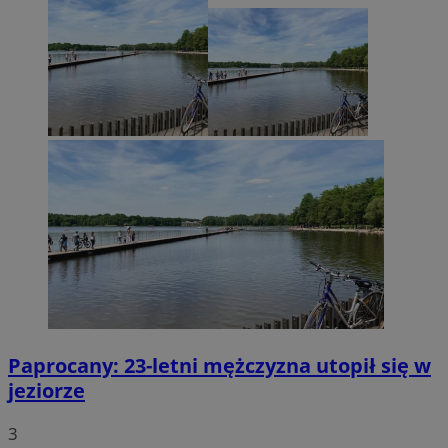
Paprocany: 23-letni mężczyzna utopił się w
jeziorze
3