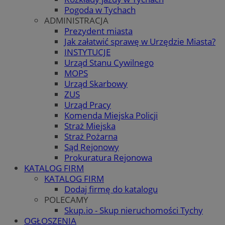
Pogoda w Tychach
ADMINISTRACJA
Prezydent miasta
Jak załatwić sprawę w Urzędzie Miasta?
INSTYTUCJE
Urząd Stanu Cywilnego
MOPS
Urząd Skarbowy
ZUS
Urząd Pracy
Komenda Miejska Policji
Straż Miejska
Straż Pożarna
Sąd Rejonowy
Prokuratura Rejonowa
KATALOG FIRM
KATALOG FIRM
Dodaj firmę do katalogu
POLECAMY
Skup.io - Skup nieruchomości Tychy
OGŁOSZENIA