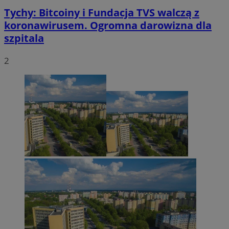
Tychy: Bitcoiny i Fundacja TVS walczą z
koronawirusem. Ogromna darowizna dla
szpitala
2