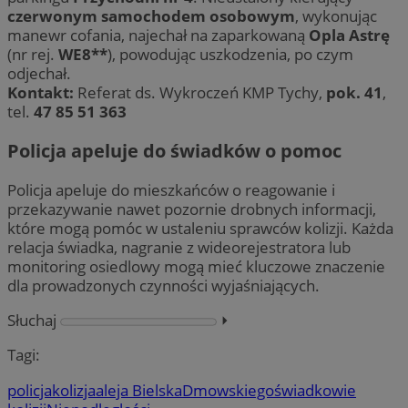
czerwonym samochodem osobowym
, wykonując
manewr cofania, najechał na zaparkowaną
Opla Astrę
(nr rej.
WE8**
), powodując uszkodzenia, po czym
odjechał.
Kontakt:
Referat ds. Wykroczeń KMP Tychy,
pok. 41
,
tel.
47 85 51 363
Policja apeluje do świadków o pomoc
Policja apeluje do mieszkańców o reagowanie i
przekazywanie nawet pozornie drobnych informacji,
które mogą pomóc w ustaleniu sprawców kolizji. Każda
relacja świadka, nagranie z wideorejestratora lub
monitoring osiedlowy mogą mieć kluczowe znaczenie
dla prowadzonych czynności wyjaśniających.
Słuchaj
⏵︎
Tagi:
policja
kolizja
aleja Bielska
Dmowskiego
świadkowie