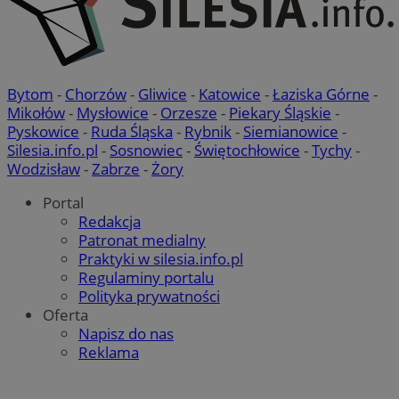
Bytom
-
Chorzów
-
Gliwice
-
Katowice
-
Łaziska Górne
-
Mikołów
-
Mysłowice
-
Orzesze
-
Piekary Śląskie
-
Pyskowice
-
Ruda Śląska
-
Rybnik
-
Siemianowice
-
Silesia.info.pl
-
Sosnowiec
-
Świętochłowice
-
Tychy
-
Wodzisław
-
Zabrze
-
Żory
Portal
Redakcja
Patronat medialny
Praktyki w silesia.info.pl
Regulaminy portalu
Polityka prywatności
Oferta
Napisz do nas
Reklama