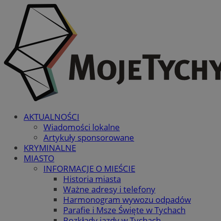
AKTUALNOŚCI
Wiadomości lokalne
Artykuły sponsorowane
KRYMINALNE
MIASTO
INFORMACJE O MIEŚCIE
Historia miasta
Ważne adresy i telefony
Harmonogram wywozu odpadów
Parafie i Msze Święte w Tychach
Rozkłady jazdy w Tychach