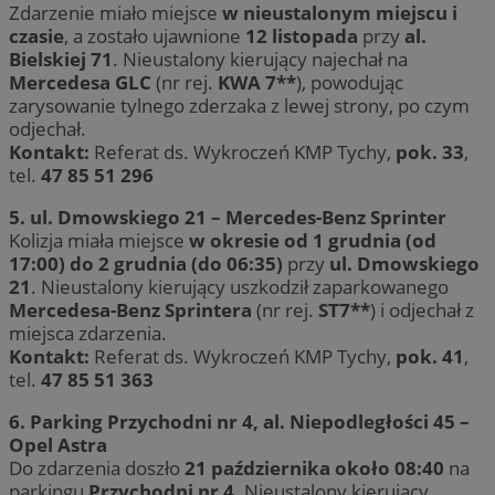
Zdarzenie miało miejsce
w nieustalonym miejscu i
czasie
, a zostało ujawnione
12 listopada
przy
al.
Bielskiej 71
. Nieustalony kierujący najechał na
Mercedesa GLC
(nr rej.
KWA 7**
), powodując
zarysowanie tylnego zderzaka z lewej strony, po czym
odjechał.
Kontakt:
Referat ds. Wykroczeń KMP Tychy,
pok. 33
,
tel.
47 85 51 296
5. ul. Dmowskiego 21 – Mercedes-Benz Sprinter
Kolizja miała miejsce
w okresie od 1 grudnia (od
17:00) do 2 grudnia (do 06:35)
przy
ul. Dmowskiego
21
. Nieustalony kierujący uszkodził zaparkowanego
Mercedesa-Benz Sprintera
(nr rej.
ST7**
) i odjechał z
miejsca zdarzenia.
Kontakt:
Referat ds. Wykroczeń KMP Tychy,
pok. 41
,
tel.
47 85 51 363
6. Parking Przychodni nr 4, al. Niepodległości 45 –
Opel Astra
Do zdarzenia doszło
21 października około 08:40
na
parkingu
Przychodni nr 4
. Nieustalony kierujący