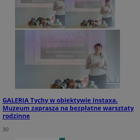
GALERIA
Tychy w obiektywie Instaxa.
Muzeum zaprasza na bezpłatne warsztaty
rodzinne
30