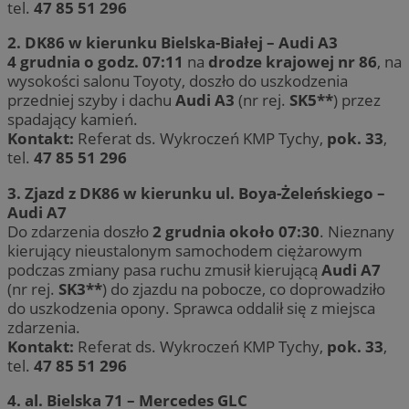
tel.
47 85 51 296
2. DK86 w kierunku Bielska-Białej – Audi A3
4 grudnia o godz. 07:11
na
drodze krajowej nr 86
, na
wysokości salonu Toyoty, doszło do uszkodzenia
przedniej szyby i dachu
Audi A3
(nr rej.
SK5**
) przez
spadający kamień.
Kontakt:
Referat ds. Wykroczeń KMP Tychy,
pok. 33
,
tel.
47 85 51 296
3. Zjazd z DK86 w kierunku ul. Boya-Żeleńskiego –
Audi A7
Do zdarzenia doszło
2 grudnia około 07:30
. Nieznany
kierujący nieustalonym samochodem ciężarowym
podczas zmiany pasa ruchu zmusił kierującą
Audi A7
(nr rej.
SK3**
) do zjazdu na pobocze, co doprowadziło
do uszkodzenia opony. Sprawca oddalił się z miejsca
zdarzenia.
Kontakt:
Referat ds. Wykroczeń KMP Tychy,
pok. 33
,
tel.
47 85 51 296
4. al. Bielska 71 – Mercedes GLC