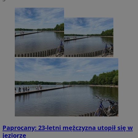
Paprocany: 23-letni mężczyzna utopił się w
jeziorze