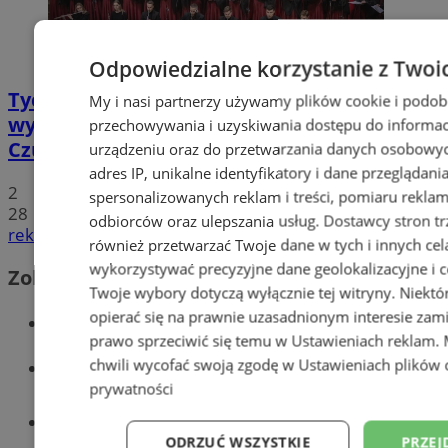
Odpowiedzialne korzystanie z Twoi
Tychy: Koncert chóralny "Messa di Gloria" –
My i nasi partnerzy używamy plików cookie i podob
wyjątkowe wydarzenie muzyczne w
przechowywania i uzyskiwania dostępu do informac
Czułowie
urządzeniu oraz do przetwarzania danych osobowych
adres IP, unikalne identyfikatory i dane przeglądani
2
spersonalizowanych reklam i treści, pomiaru reklam i
28
odbiorców oraz ulepszania usług.
Dostawcy stron tr
reklama
również przetwarzać Twoje dane w tych i innych cel
wykorzystywać precyzyjne dane geolokalizacyjne i c
Zobacz również
Twoje wybory dotyczą wyłącznie tej witryny. Niekt
opierać się na prawnie uzasadnionym interesie zami
Wiadomości kryminalne w Tychach
prawo sprzeciwić się temu w
Ustawieniach reklam
.
Wiadomości lokalne
chwili wycofać swoją zgodę w
Ustawieniach plików 
prywatności
Części samochodowe do -70%!
ODRZUĆ WSZYSTKIE
PRZEJ