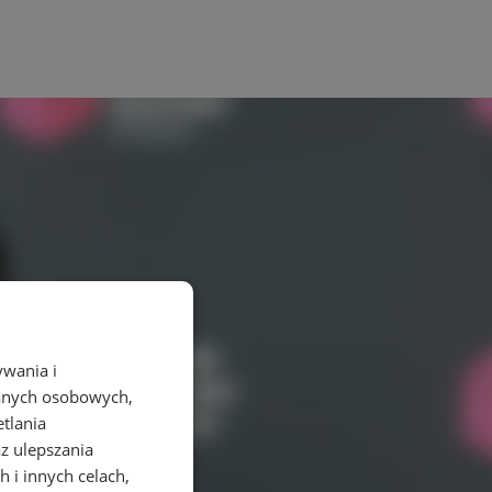
ywania i
danych osobowych,
etlania
az ulepszania
 i innych celach,