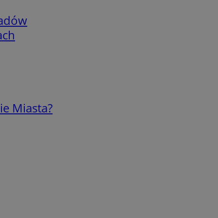
adów
ach
ie Miasta?