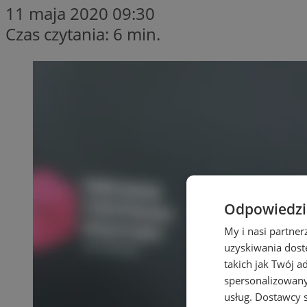
11 maja 2020 09:30
Czas czytania: 6 min.
Odpowiedzia
My i nasi partne
uzyskiwania dost
takich jak Twój a
spersonalizowanyc
usług.
Dostawcy s