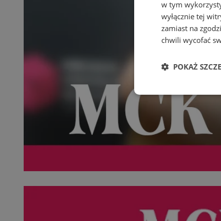
w tym wykorzysty
wyłącznie tej wi
zamiast na zgodz
chwili wycofać s
POKAŻ SZCZ
Niezbędne
Ni
Niezbędne pliki cook
zarządzanie kontem. 
Nazwa