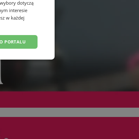
 wybory dotyczą
nym interesie
sz w każdej
DO PORTALU
esklasyfikowane
ane
owanie użytkownika i
j.