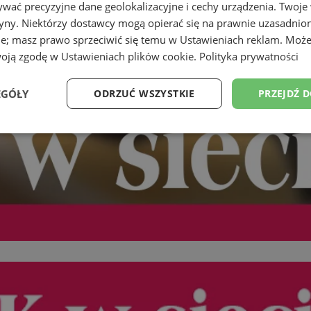
wać precyzyjne dane geolokalizacyjne i cechy urządzenia. Twoje
tryny. Niektórzy dostawcy mogą opierać się na prawnie uzasadnio
ie; masz prawo sprzeciwić się temu w
Ustawieniach reklam
. Może
woją zgodę w
Ustawieniach plików cookie
.
Polityka prywatności
EGÓŁY
ODRZUĆ WSZYSTKIE
PRZEJDŹ 
Wydajność
Targetowanie
Funkcjonalność
Ni
ezbędne
Wydajność
Targetowanie
Funkcjonalność
Niesklasyfikow
ie umożliwiają korzystanie z podstawowych funkcji strony internetowej, takich jak log
Bez niezbędnych plików cookie nie można prawidłowo korzystać ze strony internetowe
Provider
/
Okres
Opis
Domena
przechowywania