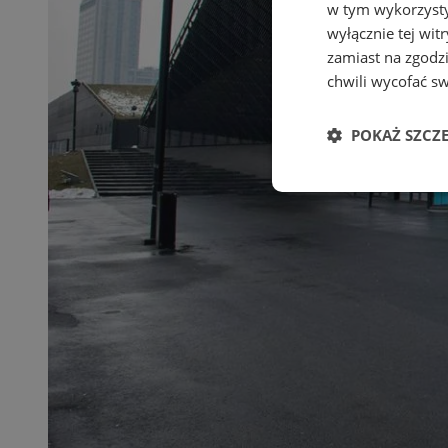
w tym wykorzysty
wyłącznie tej wi
zamiast na zgodz
chwili wycofać s
POKAŻ SZCZ
Niezbędne
Ni
Niezbędne pliki cook
zarządzanie kontem. 
Nazwa