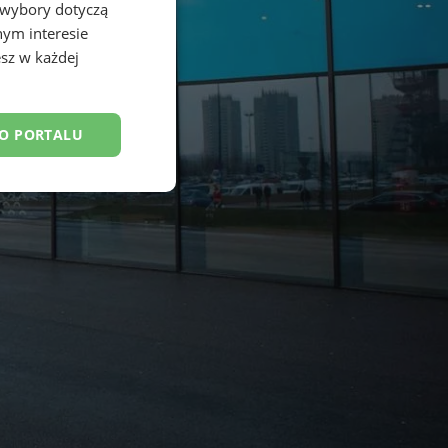
 wybory dotyczą
nym interesie
sz w każdej
DO PORTALU
esklasyfikowane
ane
owanie użytkownika i
j.