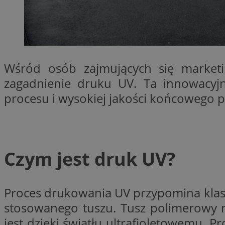
SessID
QeSessID
MvSessID
CookieScriptConse
Wśród osób zajmujących się marketin
zagadnienie druku UV. Ta innowacyjn
VISITOR_PRIVACY_
procesu i wysokiej jakości końcowego p
Czym jest druk UV?
Nazwa
Nazwa
ustat_jn29ek10jrjhX
Nazwa
ustat_age3nve3hm
OAID
Proces drukowania UV przypomina klasy
IDE
openstat_8svbs0xb
stosowanego tuszu. Tusz polimerowy n
openstat_gid
jest dzięki światłu ultrafioletowemu. P