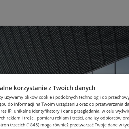
lne korzystanie z Twoich danych
rzy używamy plików cookie i podobnych technologii do przechow
ępu do informacji na Twoim urządzeniu oraz do przetwarzania 
dres IP, unikalne identyfikatory i dane przeglądania, w celu wyświ
h reklam i treści, pomiaru reklam i treści, analizy odbiorców or
tron trzecich (1845)
mogą również przetwarzać Twoje dane w tych