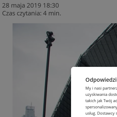
28 maja 2019 18:30
Czas czytania: 4 min.
Odpowiedzia
My i nasi partne
uzyskiwania dost
takich jak Twój a
spersonalizowanyc
usług.
Dostawcy s