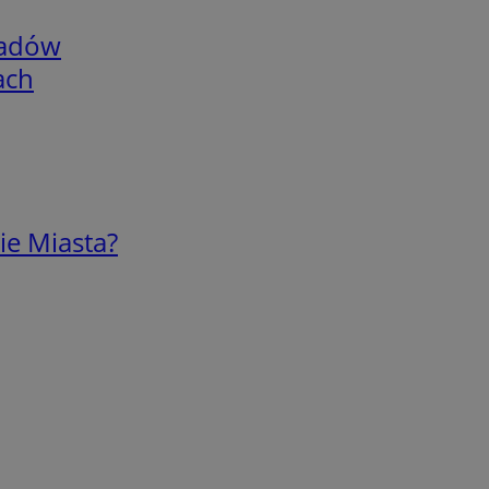
adów
ach
ie Miasta?