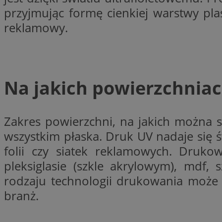
__gpi
przyjmując formę cienkiej warstwy pl
test_cookie
reklamowy.
YSC
_ga_MG4479S3YN
__Secure-
ustat_gid
ROLLOUT_TOKEN
Na jakich powierzchnia
__gads
_clsk
Zakres powierzchni, na jakich można 
wszystkim płaska. Druk UV nadaje się
VISITOR_INFO1_LIV
folii czy siatek reklamowych. Druk
_ga
pleksiglasie (szkle akrylowym), mdf,
rodzaju technologii drukowania może b
_fbp
branż.
_clck