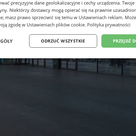
wać precyzyjne dane geolokalizacyjne i cechy urządzenia. Twoje
tryny. Niektórzy dostawcy mogą opierać się na prawnie uzasadnio
ie; masz prawo sprzeciwić się temu w
Ustawieniach reklam
. Może
woją zgodę w
Ustawieniach plików cookie
.
Polityka prywatności
EGÓŁY
ODRZUĆ WSZYSTKIE
PRZEJDŹ 
Wydajność
Targetowanie
Funkcjonalność
Ni
ezbędne
Wydajność
Targetowanie
Funkcjonalność
Niesklasyfikow
ie umożliwiają korzystanie z podstawowych funkcji strony internetowej, takich jak log
Bez niezbędnych plików cookie nie można prawidłowo korzystać ze strony internetowe
Provider
/
Okres
Opis
Domena
przechowywania