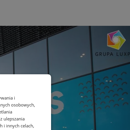
ywania i
danych osobowych,
etlania
az ulepszania
 i innych celach,