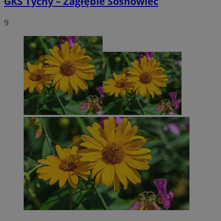
GKS Tychy – Zagłębie Sosnowiec
9