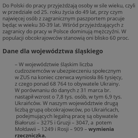
Do Polski do pracy przyjeżdżają osoby w sile wieku, czyli
w przedziale od 25. roku życia do 49 lat, przy czym
najwięcej osób z zagranicznym paszportem pracuje
będąc w wieku 30-39 lat. Wśród przyjeżdzających z
zagranicy do pracy w Polsce dominują mężczyźni. W
populacji obcokrajowców stanowią oni blisko 60 proc.
Dane dla województwa śląskiego
– W województwie śląskim liczba
cudzoziemców w ubezpieczeniu społecznym
w ZUS na koniec czerwca wyniosła 86 tysięcy,
z czego ponad 68 764 to obywatele Ukrainy.
W porównaniu do danych z 31 marca br.
nastąpił wzrost o 7,8 tys. osób, w tym 6,9 tys.
Ukraińców. W naszym województwie drugą
liczbą grupą obcokrajowców, po Ukraińcach,
podejmujących legalną pracę są obywatele
Białorusi – 3275 i Gruzji – 3047, a potem
Mołdawii – 1249 i Rosji – 909 –
wymienia
rzeczniczka.