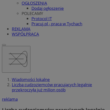
OGŁOSZENIA
Dodaj ogłoszenie
POLECAMY
Protocol IT
Pracuj.pl - praca w Tychach
REKLAMA
WSPÓŁPRACA
Wiadomości lokalne
Liczba cudzoziemców pracujących legalnie
przekroczyła już milion osób
reklama
Liczba cudzoziemców pracujących legalnie