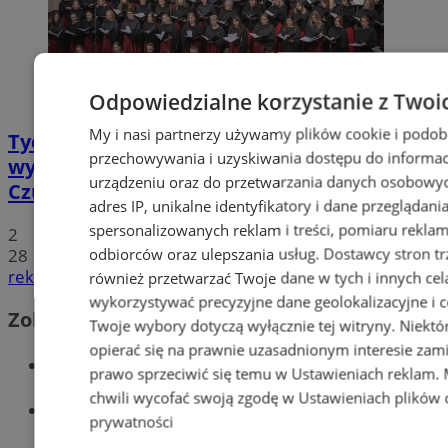
Odpowiedzialne korzystanie z Twoi
My i nasi partnerzy używamy plików cookie i podob
Tychy: Koncert chóralny "Messa di Gloria" –
przechowywania i uzyskiwania dostępu do informac
wyjątkowe wydarzenie muzyczne w
urządzeniu oraz do przetwarzania danych osobowych
Czułowie
adres IP, unikalne identyfikatory i dane przeglądani
spersonalizowanych reklam i treści, pomiaru reklam i
2
odbiorców oraz ulepszania usług.
Dostawcy stron tr
28
reklama
również przetwarzać Twoje dane w tych i innych cel
wykorzystywać precyzyjne dane geolokalizacyjne i c
Zobacz również
Twoje wybory dotyczą wyłącznie tej witryny. Niekt
opierać się na prawnie uzasadnionym interesie zami
Wiadomości kryminalne w Tychach
prawo sprzeciwić się temu w
Ustawieniach reklam
.
chwili wycofać swoją zgodę w
Ustawieniach plików 
Wiadomości lokalne
prywatności