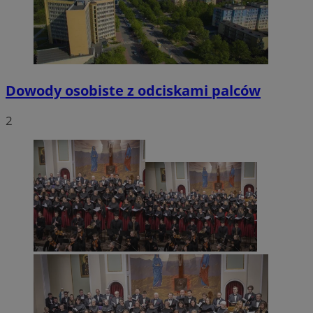
Dowody osobiste z odciskami palców
2