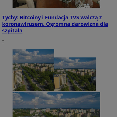
Tychy: Bitcoiny i Fundacja TVS walczą z
koronawirusem. Ogromna darowizna dla
szpitala
2