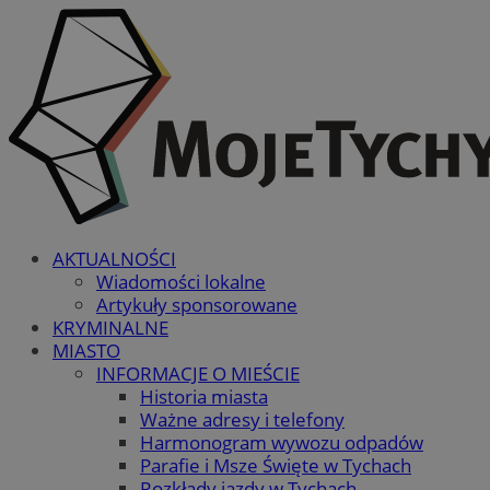
AKTUALNOŚCI
Wiadomości lokalne
Artykuły sponsorowane
KRYMINALNE
MIASTO
INFORMACJE O MIEŚCIE
Historia miasta
Ważne adresy i telefony
Harmonogram wywozu odpadów
Parafie i Msze Święte w Tychach
Rozkłady jazdy w Tychach