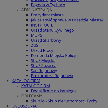
Pogoda w Tychach
ADMINISTRACJA
Prezydent miasta
Jak załatwić sprawę w Urzędzie Miasta?
INSTYTUCJE
Urząd Stanu Cywilnego
MOPS
Urząd Skarbowy
ZUS
Urząd Pracy
Komenda Miejska Policji
Straż Miejska
Straż Pożarna
Sąd Rejonowy
Prokuratura Rejonowa
KATALOG FIRM
KATALOG FIRM
Dodaj firmę do katalogu
POLECAMY
Skup.io - Skup nieruchomości Tychy
OGŁOSZENIA