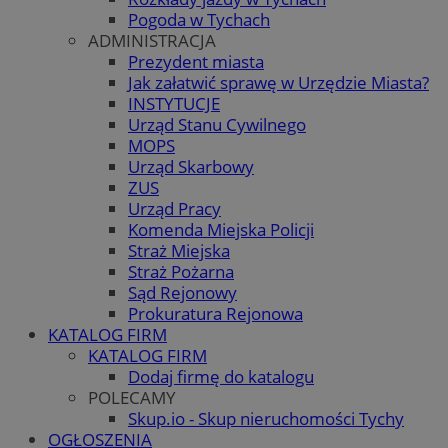
Pogoda w Tychach
ADMINISTRACJA
Prezydent miasta
Jak załatwić sprawę w Urzędzie Miasta?
INSTYTUCJE
Urząd Stanu Cywilnego
MOPS
Urząd Skarbowy
ZUS
Urząd Pracy
Komenda Miejska Policji
Straż Miejska
Straż Pożarna
Sąd Rejonowy
Prokuratura Rejonowa
KATALOG FIRM
KATALOG FIRM
Dodaj firmę do katalogu
POLECAMY
Skup.io - Skup nieruchomości Tychy
OGŁOSZENIA