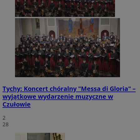
Tychy: Koncert chóralny "Messa di Gloria" –
wyjątkowe wydarzenie muzyczne w
Czułowie
2
28