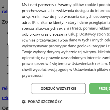
My i nasi partnerzy używamy plików cookie i podob
2
przechowywania i uzyskiwania dostępu do informac
reklama
urządzeniu oraz do przetwarzania danych osobowych
Zobacz również
adres IP, unikalne identyfikatory i dane przeglądani
spersonalizowanych reklam i treści, pomiaru reklam i
Wiadomości kryminalne w Tychach
odbiorców oraz ulepszania usług.
Dostawcy stron tr
również przetwarzać Twoje dane w tych i innych cel
Wiadomości lokalne
wykorzystywać precyzyjne dane geolokalizacyjne i c
Twoje wybory dotyczą wyłącznie tej witryny. Niekt
Części samochodowe do -70%!
opierać się na prawnie uzasadnionym interesie zami
prawo sprzeciwić się temu w
Ustawieniach reklam
.
Tworzenie stron www - Tychy
chwili wycofać swoją zgodę w
Ustawieniach plików 
Znajdź pracę - codziennie nowe
prywatności
ogłoszenia
reklama
ODRZUĆ WSZYSTKIE
PRZEJ
reklama
POKAŻ SZCZEGÓŁY
Ogłoszenia