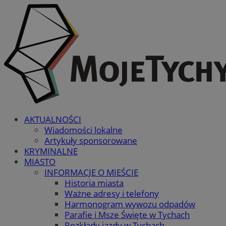
AKTUALNOŚCI
Wiadomości lokalne
Artykuły sponsorowane
KRYMINALNE
MIASTO
INFORMACJE O MIEŚCIE
Historia miasta
Ważne adresy i telefony
Harmonogram wywozu odpadów
Parafie i Msze Święte w Tychach
Rozkłady jazdy w Tychach