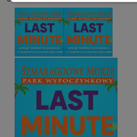
Niezbędne
Wydajność
Targetowani
Niesklasyfikowane
Niezbędne
Wydajność
Targetowanie
Funkcjonalno
Niezbędne pliki cookie umożliwiają korzystanie z podstawowych fun
takich jak logowanie użytkownika i zarządzanie kontem. Bez niezb
można prawidłowo korzystać ze strony internetowej.
Provider
/
Okres
Nazwa
Domena
przechowywani
SessID
mojetychy.pl
1 rok
QeSessID
mojetychy.pl
1 rok