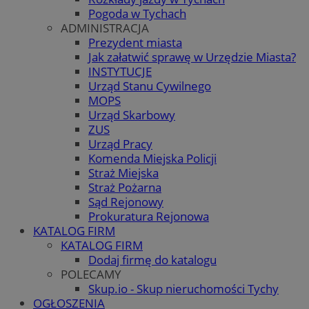
Pogoda w Tychach
ADMINISTRACJA
Prezydent miasta
Jak załatwić sprawę w Urzędzie Miasta?
INSTYTUCJE
Urząd Stanu Cywilnego
MOPS
Urząd Skarbowy
ZUS
Urząd Pracy
Komenda Miejska Policji
Straż Miejska
Straż Pożarna
Sąd Rejonowy
Prokuratura Rejonowa
KATALOG FIRM
KATALOG FIRM
Dodaj firmę do katalogu
POLECAMY
Skup.io - Skup nieruchomości Tychy
OGŁOSZENIA