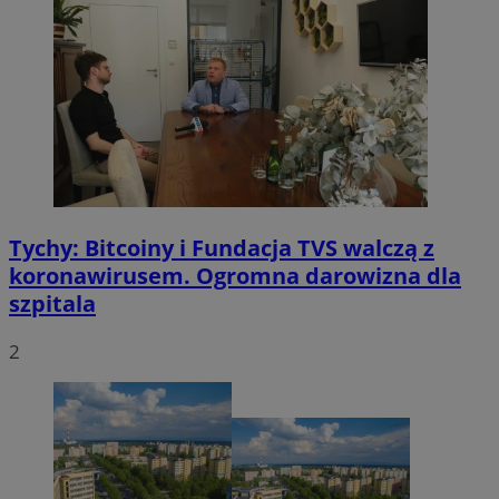
Tychy: Bitcoiny i Fundacja TVS walczą z
koronawirusem. Ogromna darowizna dla
szpitala
2