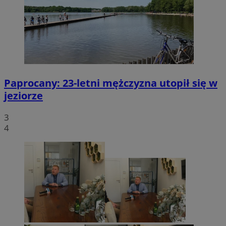
Paprocany: 23-letni mężczyzna utopił się w
jeziorze
3
4