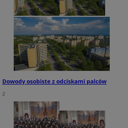
Dowody osobiste z odciskami palców
2