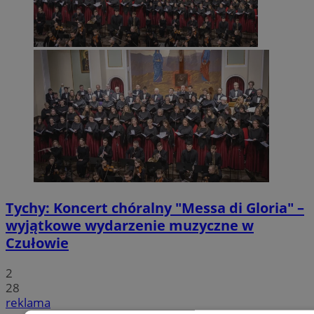
Tychy: Koncert chóralny "Messa di Gloria" –
wyjątkowe wydarzenie muzyczne w
Czułowie
2
28
reklama