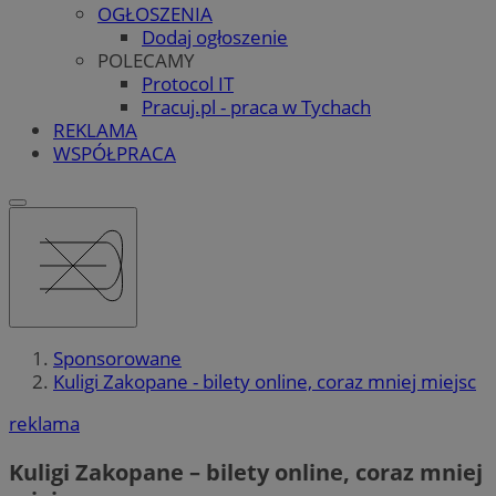
OGŁOSZENIA
Dodaj ogłoszenie
POLECAMY
Protocol IT
Pracuj.pl - praca w Tychach
REKLAMA
WSPÓŁPRACA
Sponsorowane
Kuligi Zakopane - bilety online, coraz mniej miejsc
reklama
Kuligi Zakopane – bilety online, coraz mniej