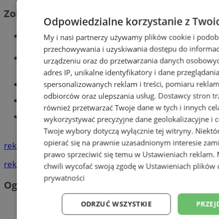
Zobacz również
Odpowiedzialne korzystanie z Twoi
Wiadomości kryminalne w Tychach
My i nasi partnerzy używamy plików cookie i podob
przechowywania i uzyskiwania dostępu do informac
Wiadomości lokalne
urządzeniu oraz do przetwarzania danych osobowych
adres IP, unikalne identyfikatory i dane przeglądani
Części samochodowe do -70%!
spersonalizowanych reklam i treści, pomiaru reklam i
odbiorców oraz ulepszania usług.
Dostawcy stron tr
Tworzenie stron www - Tychy
również przetwarzać Twoje dane w tych i innych cel
Znajdź pracę - codziennie nowe
wykorzystywać precyzyjne dane geolokalizacyjne i c
ogłoszenia
Twoje wybory dotyczą wyłącznie tej witryny. Niekt
opierać się na prawnie uzasadnionym interesie zami
reklama
prawo sprzeciwić się temu w
Ustawieniach reklam
.
reklama
chwili wycofać swoją zgodę w
Ustawieniach plików 
prywatności
Ogłoszenia
ODRZUĆ WSZYSTKIE
PRZEJ