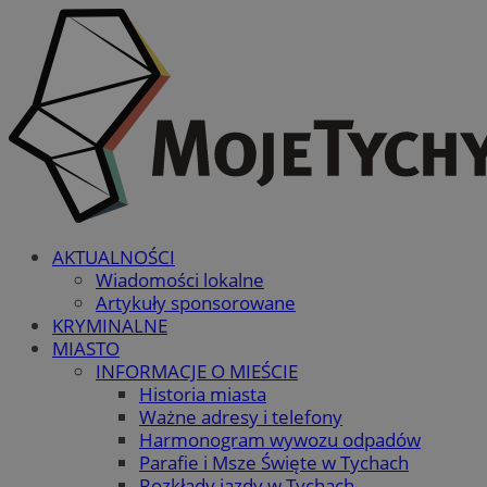
AKTUALNOŚCI
Wiadomości lokalne
Artykuły sponsorowane
KRYMINALNE
MIASTO
INFORMACJE O MIEŚCIE
Historia miasta
Ważne adresy i telefony
Harmonogram wywozu odpadów
Parafie i Msze Święte w Tychach
Rozkłady jazdy w Tychach