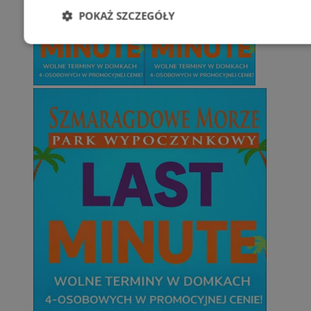
POKAŻ SZCZEGÓŁY
Niezbędne
Wydajność
Targetowani
Niesklasyfikowane
Niezbędne
Wydajność
Targetowanie
Funkcjonalno
Niezbędne pliki cookie umożliwiają korzystanie z podstawowych fun
takich jak logowanie użytkownika i zarządzanie kontem. Bez niezb
można prawidłowo korzystać ze strony internetowej.
Provider
/
Okres
Nazwa
Domena
przechowywani
SessID
mojetychy.pl
1 rok