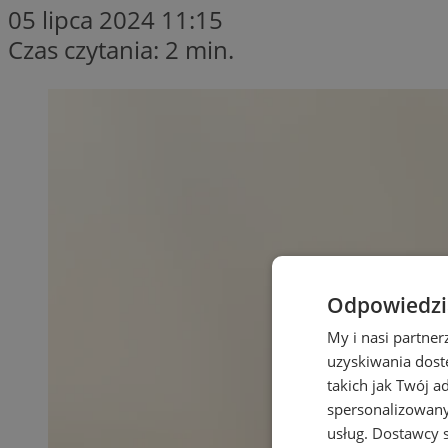
05 lipca 2024 11:15
Czas czytania: 2 min.
Odpowiedzia
My i nasi partne
uzyskiwania dost
takich jak Twój a
spersonalizowanyc
usług.
Dostawcy s