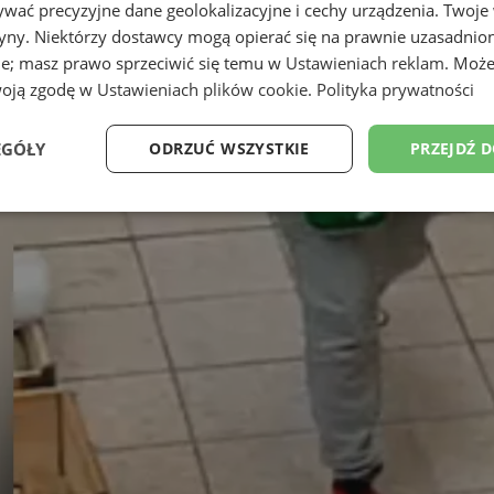
wać precyzyjne dane geolokalizacyjne i cechy urządzenia. Twoje
tryny. Niektórzy dostawcy mogą opierać się na prawnie uzasadnio
ie; masz prawo sprzeciwić się temu w
Ustawieniach reklam
. Może
woją zgodę w
Ustawieniach plików cookie
.
Polityka prywatności
EGÓŁY
ODRZUĆ WSZYSTKIE
PRZEJDŹ 
Wydajność
Targetowanie
Funkcjonalność
Ni
ezbędne
Wydajność
Targetowanie
Funkcjonalność
Niesklasyfikow
ie umożliwiają korzystanie z podstawowych funkcji strony internetowej, takich jak log
Bez niezbędnych plików cookie nie można prawidłowo korzystać ze strony internetowe
Provider
/
Okres
Opis
Domena
przechowywania