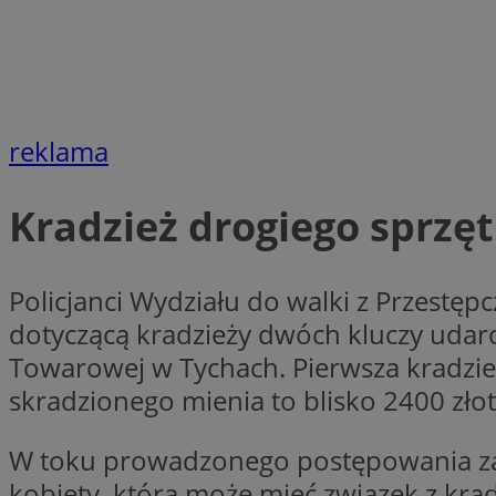
__gpi
test_cookie
YSC
_ga_MG4479S3YN
__Secure-
reklama
ustat_gid
ROLLOUT_TOKEN
Kradzież drogiego sprzę
__gads
_clsk
Policjanci Wydziału do walki z Przestę
VISITOR_INFO1_LIV
dotyczącą kradzieży dwóch kluczy udar
_ga
Towarowej w Tychach. Pierwsza kradzie
skradzionego mienia to blisko 2400 złot
_fbp
W toku prowadzonego postępowania zab
_clck
kobiety, która może mieć związek z kr