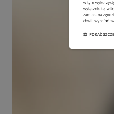
w tym wykorzysty
wyłącznie tej wi
zamiast na zgodz
chwili wycofać s
POKAŻ SZCZ
Niezbędne
Ni
Niezbędne pliki cook
zarządzanie kontem. 
Nazwa