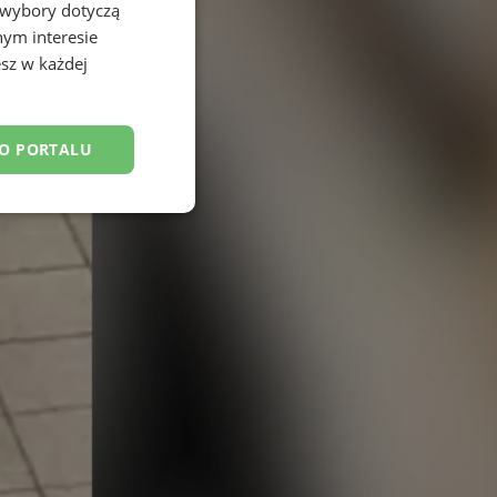
 wybory dotyczą
nym interesie
sz w każdej
DO PORTALU
esklasyfikowane
ane
owanie użytkownika i
j.