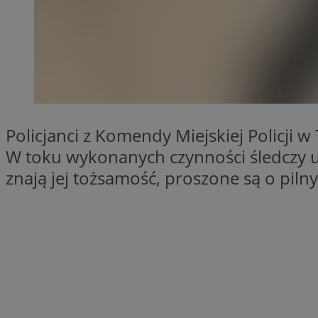
SessID
QeSessID
MvSessID
CookieScriptConse
VISITOR_PRIVACY_
Policjanci z Komendy Miejskiej Policji
W toku wykonanych czynności śledczy uz
znają jej tożsamość, proszone są o piln
Nazwa
Nazwa
ustat_jn29ek10jrjhX
Nazwa
ustat_age3nve3hm
OAID
IDE
openstat_8svbs0xb
openstat_gid