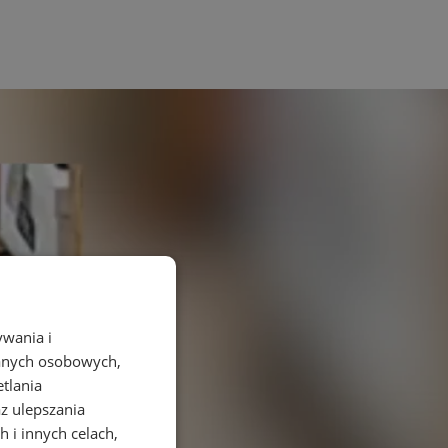
ywania i
danych osobowych,
etlania
az ulepszania
 i innych celach,