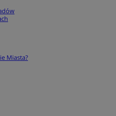
adów
ach
ie Miasta?