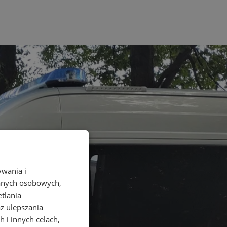
ywania i
danych osobowych,
etlania
az ulepszania
 i innych celach,