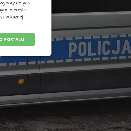
 wybory dotyczą
nym interesie
sz w każdej
DO PORTALU
esklasyfikowane
ane
owanie użytkownika i
j.