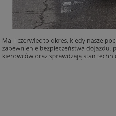
SessID
QeSessID
MvSessID
__cf_bm
Maj i czerwiec to okres, kiedy nasze poc
VISITOR_PRIVACY_
zapewnienie bezpieczeństwa dojazdu, p
kierowców oraz sprawdzają stan techni
CookieScriptConse
__cf_bm
Nazwa