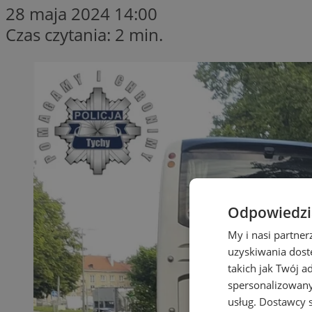
28 maja 2024 14:00
Czas czytania: 2 min.
Odpowiedzia
My i nasi partne
uzyskiwania dost
takich jak Twój a
spersonalizowanyc
usług.
Dostawcy s