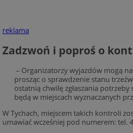
Nazwa
openstat_gid
Nazwa
ustat_age3nve3hm
_clsk
VISITOR_INFO1_LIV
ustat_jn29ek10jrjhX
reklama
__Secure-YNID
ustat_gid
openstat_8svbs0xb
Zadzwoń i poproś o kont
MR
YSC
– Organizatorzy wyjazdów mogą nawi
OAID
prosząc o sprawdzenie stanu trzeźw
MUID
ostatnią chwilę zgłaszania potrzeb
będą w miejscach wyznaczanych prz
FCCDCF
MUID
__gpi
W Tychach, miejscem takich kontroli zos
umawiać wcześniej pod numerem: tel. 4
SRM_B
_clsk