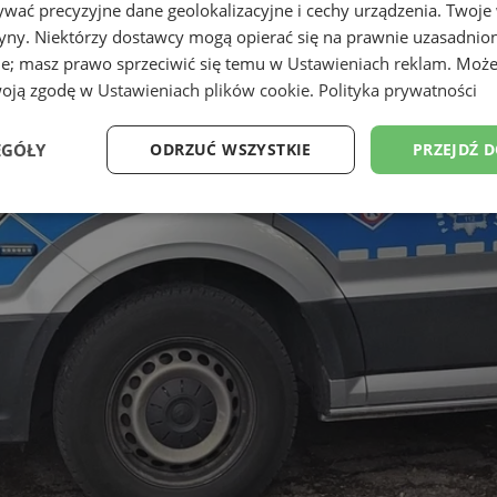
wać precyzyjne dane geolokalizacyjne i cechy urządzenia. Twoje
tryny. Niektórzy dostawcy mogą opierać się na prawnie uzasadnio
ie; masz prawo sprzeciwić się temu w
Ustawieniach reklam
. Może
woją zgodę w
Ustawieniach plików cookie
.
Polityka prywatności
EGÓŁY
ODRZUĆ WSZYSTKIE
PRZEJDŹ 
Wydajność
Targetowanie
Funkcjonalność
Ni
ezbędne
Wydajność
Targetowanie
Funkcjonalność
Niesklasyfikow
ie umożliwiają korzystanie z podstawowych funkcji strony internetowej, takich jak log
Bez niezbędnych plików cookie nie można prawidłowo korzystać ze strony internetowe
Provider
/
Okres
Opis
Domena
przechowywania