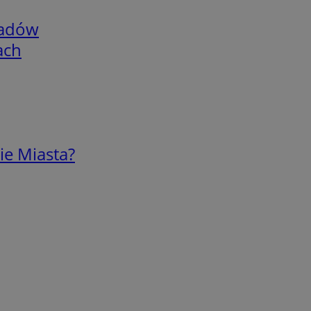
adów
ach
ie Miasta?