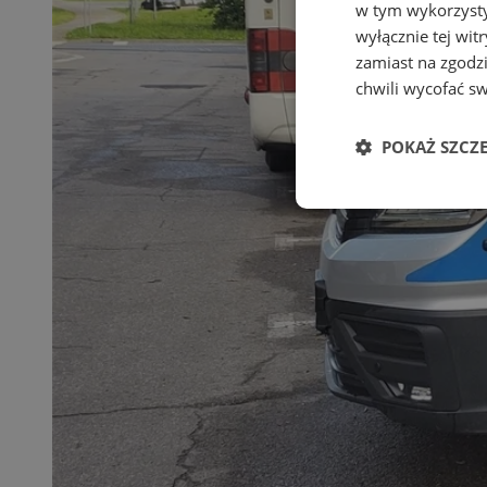
w tym wykorzysty
wyłącznie tej wi
zamiast na zgodz
chwili wycofać s
POKAŻ SZCZ
Niezbędne
Ni
Niezbędne pliki cook
zarządzanie kontem. 
Nazwa