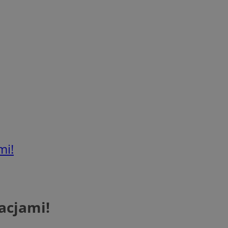
mi!
acjami!