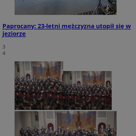
Paprocany: 23-letni mężczyzna utopił się w
jeziorze
3
4