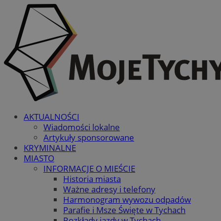
AKTUALNOŚCI
Wiadomości lokalne
Artykuły sponsorowane
KRYMINALNE
MIASTO
INFORMACJE O MIEŚCIE
Historia miasta
Ważne adresy i telefony
Harmonogram wywozu odpadów
Parafie i Msze Święte w Tychach
Rozkłady jazdy w Tychach