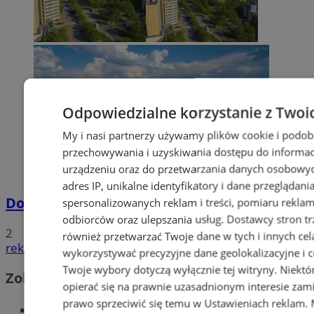
Odpowiedzialne korzystanie z Twoi
My i nasi partnerzy używamy plików cookie i podob
przechowywania i uzyskiwania dostępu do informac
urządzeniu oraz do przetwarzania danych osobowych
adres IP, unikalne identyfikatory i dane przeglądani
Dowody osobiste z odciskami palców
spersonalizowanych reklam i treści, pomiaru reklam i
odbiorców oraz ulepszania usług.
Dostawcy stron tr
2
również przetwarzać Twoje dane w tych i innych cel
reklama
wykorzystywać precyzyjne dane geolokalizacyjne i c
Twoje wybory dotyczą wyłącznie tej witryny. Niekt
Zobacz również
opierać się na prawnie uzasadnionym interesie zami
prawo sprzeciwić się temu w
Ustawieniach reklam
.
Wiadomości kryminalne w Tychach