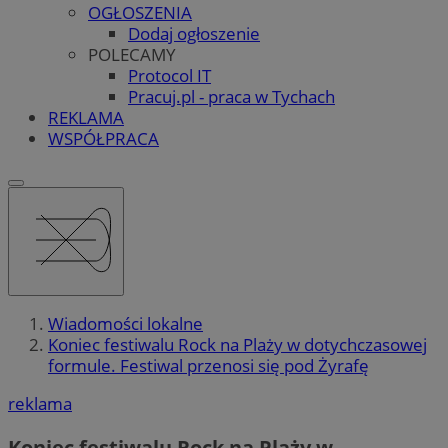
OGŁOSZENIA
Dodaj ogłoszenie
POLECAMY
Protocol IT
Pracuj.pl - praca w Tychach
REKLAMA
WSPÓŁPRACA
Wiadomości lokalne
Koniec festiwalu Rock na Plaży w dotychczasowej
formule. Festiwal przenosi się pod Żyrafę
reklama
Koniec festiwalu Rock na Plaży w