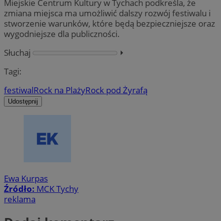
Miejskie Centrum Kultury w Tychach podkreśla, że
zmiana miejsca ma umożliwić dalszy rozwój festiwalu i
stworzenie warunków, które będą bezpieczniejsze oraz
wygodniejsze dla publiczności.
Słuchaj
⏵︎
Tagi:
festiwal
Rock na Plaży
Rock pod Żyrafą
Udostępnij
Ewa Kurpas
Źródło:
MCK Tychy
reklama