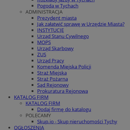
Pogoda w Tychach
ADMINISTRACJA
Prezydent miasta
Jak załatwić sprawę w Urzędzie Miasta?
INSTYTUCJE
Urząd Stanu Cywilnego
MOPS
Urząd Skarbowy
ZUS
Urząd Pracy
Komenda Miejska Policji
Straż Miejska
Straż Pożarna
Sąd Rejonowy
Prokuratura Rejonowa
KATALOG FIRM
KATALOG FIRM
Dodaj firmę do katalogu
POLECAMY
Skup.io - Skup nieruchomości Tychy
OGŁOSZENIA