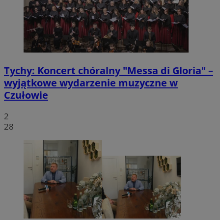
Tychy: Koncert chóralny "Messa di Gloria" –
wyjątkowe wydarzenie muzyczne w
Czułowie
2
28