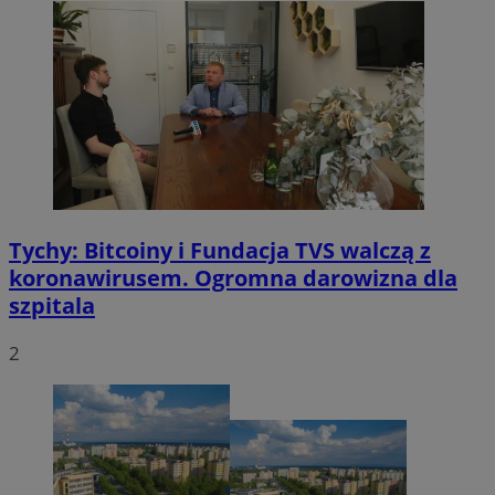
Tychy: Bitcoiny i Fundacja TVS walczą z
koronawirusem. Ogromna darowizna dla
szpitala
2