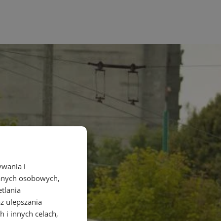
ywania i
danych osobowych,
etlania
az ulepszania
 i innych celach,