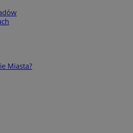
adów
ach
ie Miasta?