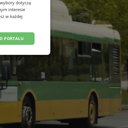
 wybory dotyczą
nym interesie
sz w każdej
DO PORTALU
esklasyfikowane
ane
owanie użytkownika i
j.