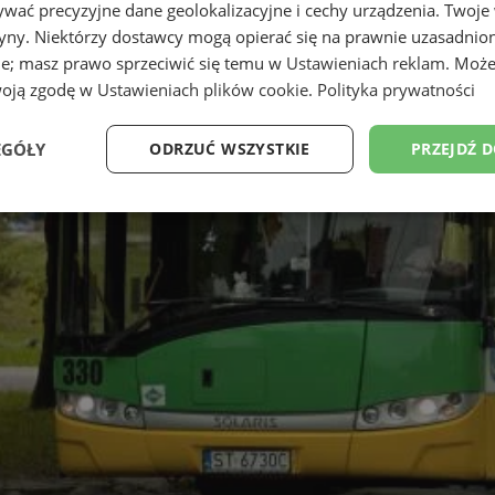
wać precyzyjne dane geolokalizacyjne i cechy urządzenia. Twoje
tryny. Niektórzy dostawcy mogą opierać się na prawnie uzasadnio
ie; masz prawo sprzeciwić się temu w
Ustawieniach reklam
. Może
woją zgodę w
Ustawieniach plików cookie
.
Polityka prywatności
EGÓŁY
ODRZUĆ WSZYSTKIE
PRZEJDŹ 
Wydajność
Targetowanie
Funkcjonalność
Ni
ezbędne
Wydajność
Targetowanie
Funkcjonalność
Niesklasyfikow
ie umożliwiają korzystanie z podstawowych funkcji strony internetowej, takich jak log
Bez niezbędnych plików cookie nie można prawidłowo korzystać ze strony internetowe
Provider
/
Okres
Opis
Domena
przechowywania