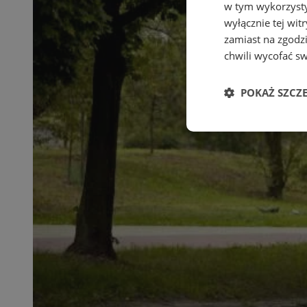
w tym wykorzysty
wyłącznie tej wi
zamiast na zgodz
chwili wycofać s
POKAŻ SZCZ
Niezbędne
Ni
Niezbędne pliki cook
zarządzanie kontem. 
Nazwa