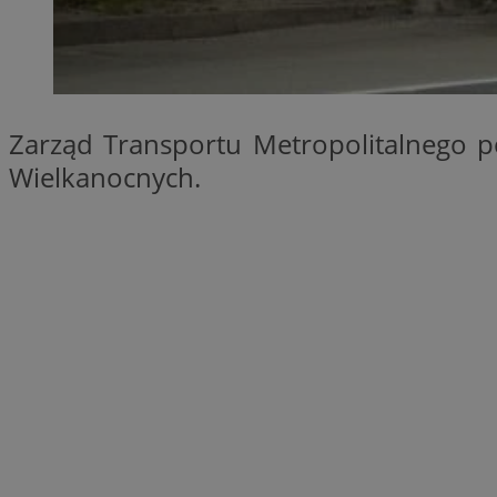
SessID
QeSessID
MvSessID
__cf_bm
Zarząd Transportu Metropolitalnego p
Wielkanocnych.
VISITOR_PRIVACY_
CookieScriptConse
__cf_bm
Nazwa