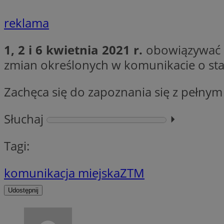
Nazwa
openstat_gid
reklama
Nazwa
ustat_age3nve3hm
_clsk
VISITOR_INFO1_LIV
ustat_jn29ek10jrjhX
1, 2 i 6 kwietnia 2021 r.
obowiązywać b
__Secure-YNID
zmian określonych w komunikacie o stan
ustat_gid
openstat_8svbs0xb
MR
Zachęca się do zapoznania się z pełny
YSC
Słuchaj
⏵︎
OAID
MUID
Tagi:
FCCDCF
komunikacja miejska
ZTM
MUID
__gpi
Udostępnij
SRM_B
_clsk