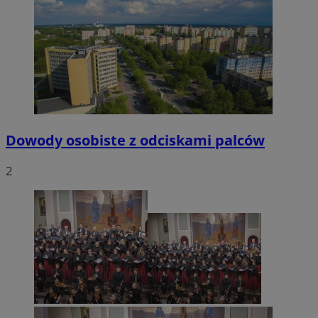
Dowody osobiste z odciskami palców
2