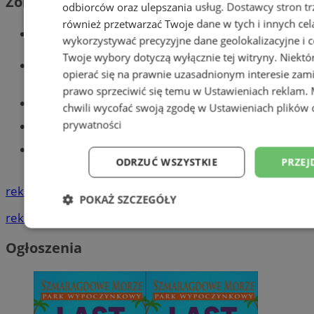
Zobacz również
odbiorców oraz ulepszania usług.
Dostawcy stron tr
również przetwarzać Twoje dane w tych i innych cel
Wiadomości kryminalne w Tychach
wykorzystywać precyzyjne dane geolokalizacyjne i c
Twoje wybory dotyczą wyłącznie tej witryny. Niekt
Wiadomości lokalne
opierać się na prawnie uzasadnionym interesie zami
prawo sprzeciwić się temu w
Ustawieniach reklam
.
Części samochodowe do -70%!
chwili wycofać swoją zgodę w
Ustawieniach plików 
prywatności
Tworzenie stron www - Tychy
Znajdź pracę - codziennie nowe
ODRZUĆ WSZYSTKIE
PRZEJ
ogłoszenia
reklama
POKAŻ SZCZEGÓŁY
reklama
Niezbędne
Wydajność
Targetowani
Ogłoszenia
Niesklasyfikowane