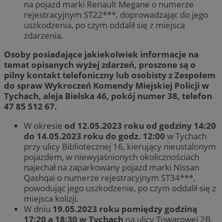
na pojazd marki Renault Megane o numerze
rejestracyjnym ST22***, doprowadzając do jego
uszkodzenia, po czym oddalił się z miejsca
zdarzenia.
Osoby posiadające jakiekolwiek informacje na
temat opisanych wyżej zdarzeń, proszone są o
pilny kontakt telefoniczny lub osobisty z Zespołem
do spraw Wykroczeń Komendy Miejskiej Policji w
Tychach, aleja Bielska 46, pokój numer 38, telefon
47 85 512 67.
W okresie
od 12.05.2023 roku od godziny 14:20
do 14.05.2023 roku do godz. 12:00
w Tychach
przy ulicy Bibliotecznej 16, kierujący nieustalonym
pojazdem, w niewyjaśnionych okolicznościach
najechał na zaparkowany pojazd marki Nissan
Qashqai o numerze rejestracyjnym ST34***,
powodując jego uszkodzenie, po czym oddalił się z
miejsca kolizji.
W dniu
19.05.2023 roku pomiędzy godziną
17:20 a 18:30 w Tychach
na ulicy Towarowej 2B,