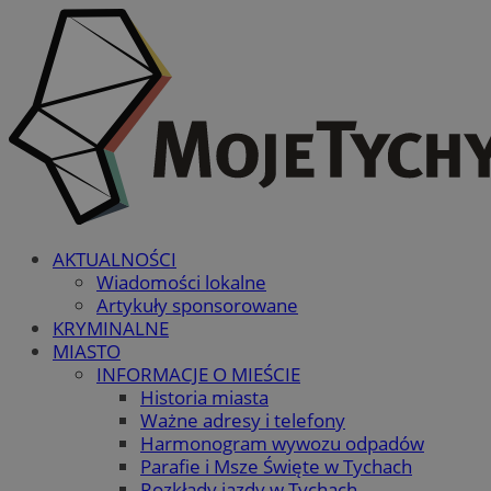
AKTUALNOŚCI
Wiadomości lokalne
Artykuły sponsorowane
KRYMINALNE
MIASTO
INFORMACJE O MIEŚCIE
Historia miasta
Ważne adresy i telefony
Harmonogram wywozu odpadów
Parafie i Msze Święte w Tychach
Rozkłady jazdy w Tychach