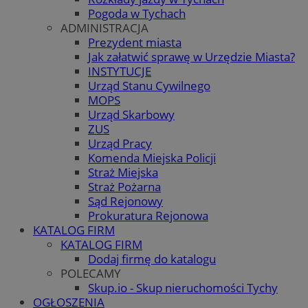
Pogoda w Tychach
ADMINISTRACJA
Prezydent miasta
Jak załatwić sprawę w Urzędzie Miasta?
INSTYTUCJE
Urząd Stanu Cywilnego
MOPS
Urząd Skarbowy
ZUS
Urząd Pracy
Komenda Miejska Policji
Straż Miejska
Straż Pożarna
Sąd Rejonowy
Prokuratura Rejonowa
KATALOG FIRM
KATALOG FIRM
Dodaj firmę do katalogu
POLECAMY
Skup.io - Skup nieruchomości Tychy
OGŁOSZENIA