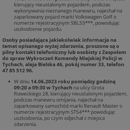
kierujący nieustalonym pojazdem, podczas
wykonywania nieznanego manewru, najechał na
zaparkowany pojazd marki Volkswagen Golf o
numerze rejestracyjnym SBL33***, powodując
uszkodzenie pojazdu.
Osoby posiadające jakiekolwiek informacje na
temat opisanego wyżej zdarzenia, proszone są o
pilny kontakt telefoniczny lub osobisty z Zespołem
do spraw Wykroczeń Komendy Miejskiej Policji w
Tychach, aleja Bielska 46, pokój numer 33, telefon
47 85 512 96.
W dniu
14.06.2023 roku pomiędzy godziną
09:20 a 09:30 w Tychach
na ulicy Grota
Roweckiego 28, kierujący nieustalonym pojazdem,
podczas manewru omijania, najechał na
zaparkowany samochód marki Renault Master o
numerze rejestracyjnym ST54*** powodując
uszkodzenia, po czym odjechał z miejsca
zdarzenia.