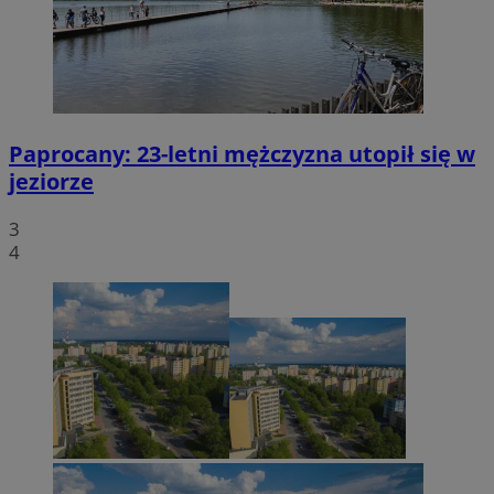
Paprocany: 23-letni mężczyzna utopił się w
jeziorze
3
4