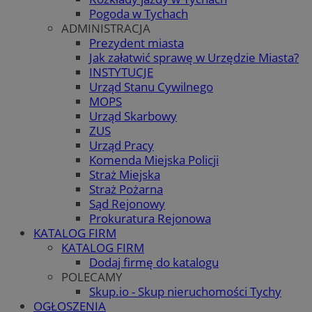
Pogoda w Tychach
ADMINISTRACJA
Prezydent miasta
Jak załatwić sprawę w Urzędzie Miasta?
INSTYTUCJE
Urząd Stanu Cywilnego
MOPS
Urząd Skarbowy
ZUS
Urząd Pracy
Komenda Miejska Policji
Straż Miejska
Straż Pożarna
Sąd Rejonowy
Prokuratura Rejonowa
KATALOG FIRM
KATALOG FIRM
Dodaj firmę do katalogu
POLECAMY
Skup.io - Skup nieruchomości Tychy
OGŁOSZENIA