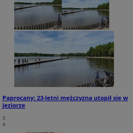
Paprocany: 23-letni mężczyzna utopił się w
jeziorze
3
4