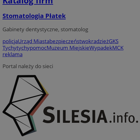
Katalog firm
Stomatologia Płatek
Gabinety dentystyczne, stomatolog
policja
Urząd Miasta
bezpieczeństwo
kradzież
GKS
Tychy
tychy
pomoc
Muzeum Miejskie
Wypadek
MCK
reklama
Portal należy do sieci