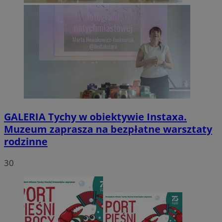
GALERIA
Tychy w obiektywie Instaxa.
Muzeum zaprasza na bezpłatne warsztaty
rodzinne
30