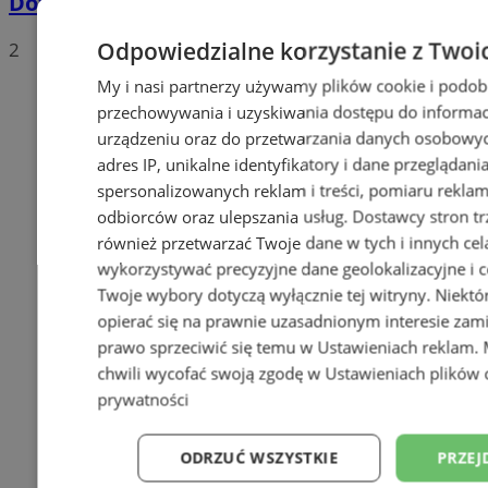
Dowody osobiste z odciskami palców
Odpowiedzialne korzystanie z Twoi
2
My i nasi partnerzy używamy plików cookie i podob
przechowywania i uzyskiwania dostępu do informac
urządzeniu oraz do przetwarzania danych osobowych
adres IP, unikalne identyfikatory i dane przeglądani
spersonalizowanych reklam i treści, pomiaru reklam i
odbiorców oraz ulepszania usług.
Dostawcy stron tr
również przetwarzać Twoje dane w tych i innych cel
wykorzystywać precyzyjne dane geolokalizacyjne i c
Twoje wybory dotyczą wyłącznie tej witryny. Niekt
opierać się na prawnie uzasadnionym interesie zami
prawo sprzeciwić się temu w
Ustawieniach reklam
.
chwili wycofać swoją zgodę w
Ustawieniach plików 
prywatności
ODRZUĆ WSZYSTKIE
PRZEJ