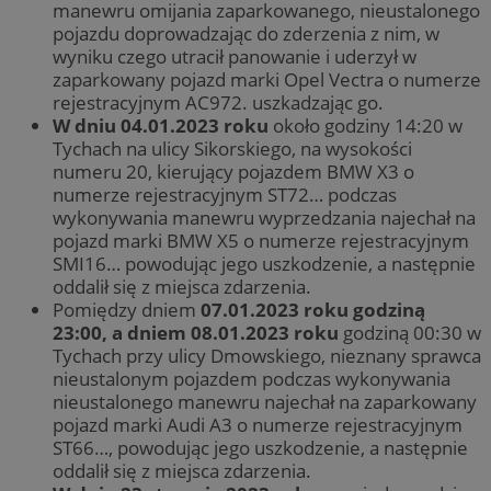
manewru omijania zaparkowanego, nieustalonego
pojazdu doprowadzając do zderzenia z nim, w
wyniku czego utracił panowanie i uderzył w
zaparkowany pojazd marki Opel Vectra o numerze
rejestracyjnym AC972. uszkadzając go.
W dniu 04.01.2023 roku
około godziny 14:20 w
Tychach na ulicy Sikorskiego, na wysokości
numeru 20, kierujący pojazdem BMW X3 o
numerze rejestracyjnym ST72… podczas
wykonywania manewru wyprzedzania najechał na
pojazd marki BMW X5 o numerze rejestracyjnym
SMI16… powodując jego uszkodzenie, a następnie
oddalił się z miejsca zdarzenia.
Pomiędzy dniem
07.01.2023 roku godziną
23:00, a dniem 08.01.2023 roku
godziną 00:30 w
Tychach przy ulicy Dmowskiego, nieznany sprawca
nieustalonym pojazdem podczas wykonywania
nieustalonego manewru najechał na zaparkowany
pojazd marki Audi A3 o numerze rejestracyjnym
ST66…, powodując jego uszkodzenie, a następnie
oddalił się z miejsca zdarzenia.