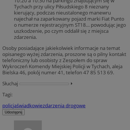
10:20 a 10:30 na parkingu znajdującym się w
Tychach przy ulicy Piłsudskiego 8 nieznany
kierujący, podczas nieustalonego manewru
najechał na zaparkowany pojazd marki Fiat Punto
o numerze rejestracyjnym ST18… powodując jego
uszkodzenie, po czym oddalił się z miejsca
zdarzenia.
Osoby posiadające jakiekolwiek informacje na temat
opisanego wyżej zdarzenia, proszone są o pilny kontakt
telefoniczny lub osobisty z Zespołem do spraw
Wykroczeń Komendy Miejskiej Policji w Tychach, aleja
Bielska 46, pokój numer 41, telefon 47 85 513 69.
Słuchaj
⏵︎
Tagi:
policja
świadkowie
zdarzenia drogowe
Udostępnij