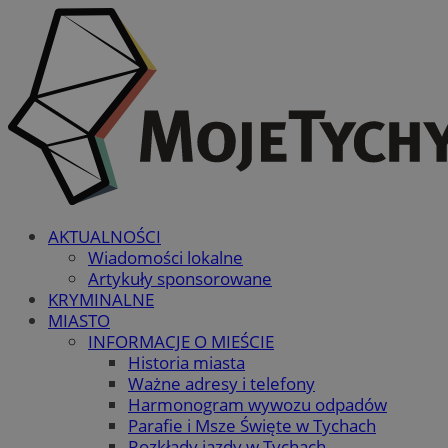
AKTUALNOŚCI
Wiadomości lokalne
Artykuły sponsorowane
KRYMINALNE
MIASTO
INFORMACJE O MIEŚCIE
Historia miasta
Ważne adresy i telefony
Harmonogram wywozu odpadów
Parafie i Msze Święte w Tychach
Rozkłady jazdy w Tychach