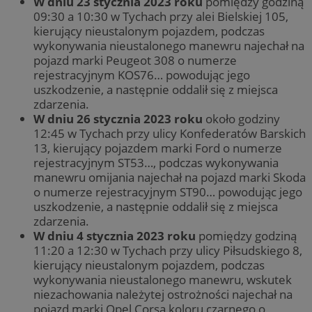
W dniu 23 stycznia 2023 roku
pomiędzy godziną
09:30 a 10:30 w Tychach przy alei Bielskiej 105,
kierujący nieustalonym pojazdem, podczas
wykonywania nieustalonego manewru najechał na
pojazd marki Peugeot 308 o numerze
rejestracyjnym KOS76… powodując jego
uszkodzenie, a następnie oddalił się z miejsca
zdarzenia.
W dniu 26 stycznia 2023 roku
około godziny
12:45 w Tychach przy ulicy Konfederatów Barskich
13, kierujący pojazdem marki Ford o numerze
rejestracyjnym ST53…, podczas wykonywania
manewru omijania najechał na pojazd marki Skoda
o numerze rejestracyjnym ST90… powodując jego
uszkodzenie, a następnie oddalił się z miejsca
zdarzenia.
W dniu 4 stycznia 2023 roku
pomiędzy godziną
11:20 a 12:30 w Tychach przy ulicy Piłsudskiego 8,
kierujący nieustalonym pojazdem, podczas
wykonywania nieustalonego manewru, wskutek
niezachowania należytej ostrożności najechał na
pojazd marki Opel Corsa koloru czarnego o