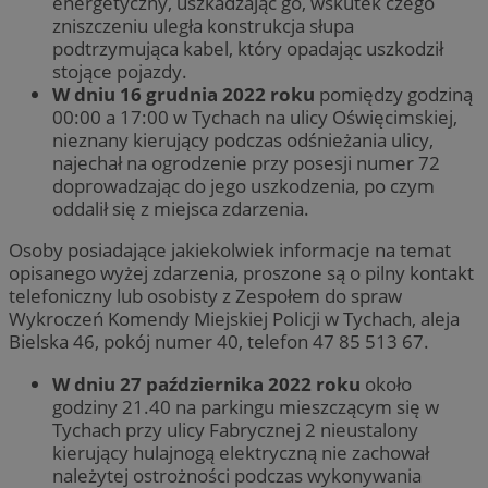
energetyczny, uszkadzając go, wskutek czego
zniszczeniu uległa konstrukcja słupa
podtrzymująca kabel, który opadając uszkodził
stojące pojazdy.
W dniu 16 grudnia 2022 roku
pomiędzy godziną
00:00 a 17:00 w Tychach na ulicy Oświęcimskiej,
nieznany kierujący podczas odśnieżania ulicy,
najechał na ogrodzenie przy posesji numer 72
doprowadzając do jego uszkodzenia, po czym
oddalił się z miejsca zdarzenia.
Osoby posiadające jakiekolwiek informacje na temat
opisanego wyżej zdarzenia, proszone są o pilny kontakt
telefoniczny lub osobisty z Zespołem do spraw
Wykroczeń Komendy Miejskiej Policji w Tychach, aleja
Bielska 46, pokój numer 40, telefon 47 85 513 67.
W dniu 27 października 2022 roku
około
godziny 21.40 na parkingu mieszczącym się w
Tychach przy ulicy Fabrycznej 2 nieustalony
kierujący hulajnogą elektryczną nie zachował
należytej ostrożności podczas wykonywania