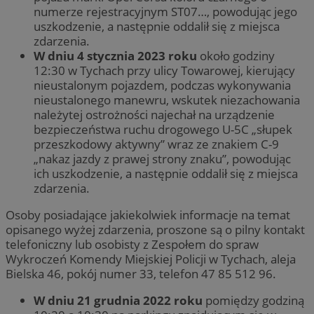
numerze rejestracyjnym ST07…, powodując jego
uszkodzenie, a następnie oddalił się z miejsca
zdarzenia.
W dniu 4 stycznia 2023 roku
około godziny
12:30 w Tychach przy ulicy Towarowej, kierujący
nieustalonym pojazdem, podczas wykonywania
nieustalonego manewru, wskutek niezachowania
należytej ostrożności najechał na urządzenie
bezpieczeństwa ruchu drogowego U-5C „słupek
przeszkodowy aktywny” wraz ze znakiem C-9
„nakaz jazdy z prawej strony znaku”, powodując
ich uszkodzenie, a następnie oddalił się z miejsca
zdarzenia.
Osoby posiadające jakiekolwiek informacje na temat
opisanego wyżej zdarzenia, proszone są o pilny kontakt
telefoniczny lub osobisty z Zespołem do spraw
Wykroczeń Komendy Miejskiej Policji w Tychach, aleja
Bielska 46, pokój numer 33, telefon 47 85 512 96.
W dniu 21 grudnia 2022 roku
pomiędzy godziną