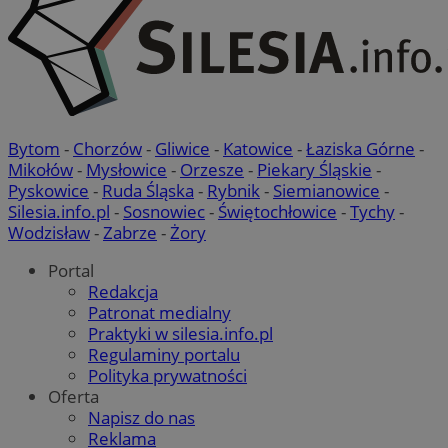
Bytom
-
Chorzów
-
Gliwice
-
Katowice
-
Łaziska Górne
-
Mikołów
-
Mysłowice
-
Orzesze
-
Piekary Śląskie
-
Pyskowice
-
Ruda Śląska
-
Rybnik
-
Siemianowice
-
Silesia.info.pl
-
Sosnowiec
-
Świętochłowice
-
Tychy
-
Wodzisław
-
Zabrze
-
Żory
Portal
Redakcja
Patronat medialny
Praktyki w silesia.info.pl
Regulaminy portalu
Polityka prywatności
Oferta
Napisz do nas
Reklama