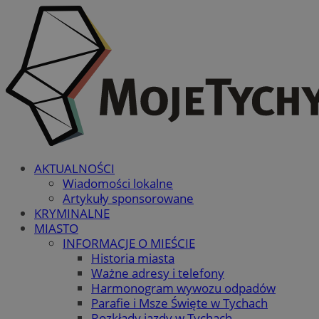
AKTUALNOŚCI
Wiadomości lokalne
Artykuły sponsorowane
KRYMINALNE
MIASTO
INFORMACJE O MIEŚCIE
Historia miasta
Ważne adresy i telefony
Harmonogram wywozu odpadów
Parafie i Msze Święte w Tychach
Rozkłady jazdy w Tychach