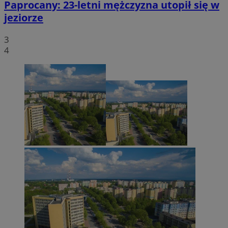
Paprocany: 23-letni mężczyzna utopił się w
jeziorze
3
4