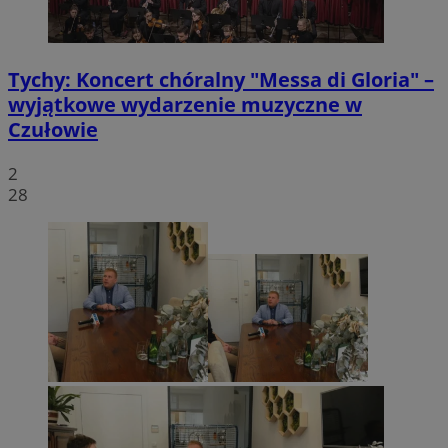
Tychy: Koncert chóralny "Messa di Gloria" –
wyjątkowe wydarzenie muzyczne w
Czułowie
2
28