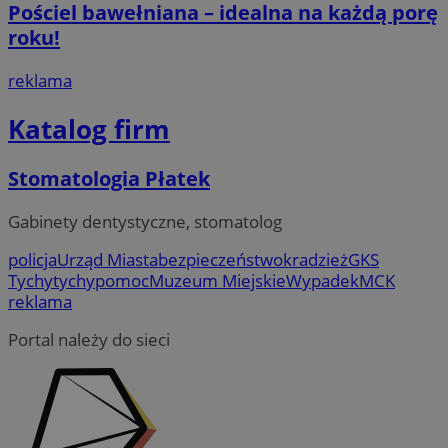
Pościel bawełniana – idealna na każdą porę
roku!
reklama
Katalog firm
Stomatologia Płatek
Gabinety dentystyczne, stomatolog
policja
Urząd Miasta
bezpieczeństwo
kradzież
GKS
Tychy
tychy
pomoc
Muzeum Miejskie
Wypadek
MCK
reklama
Portal należy do sieci