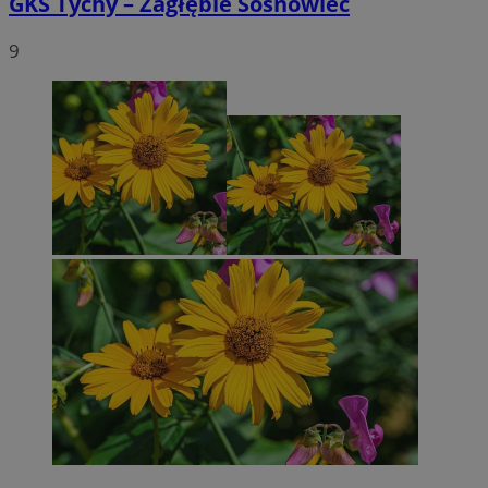
GKS Tychy – Zagłębie Sosnowiec
9