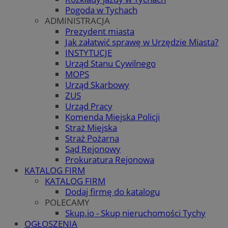
Pogoda w Tychach
ADMINISTRACJA
Prezydent miasta
Jak załatwić sprawę w Urzędzie Miasta?
INSTYTUCJE
Urząd Stanu Cywilnego
MOPS
Urząd Skarbowy
ZUS
Urząd Pracy
Komenda Miejska Policji
Straż Miejska
Straż Pożarna
Sąd Rejonowy
Prokuratura Rejonowa
KATALOG FIRM
KATALOG FIRM
Dodaj firmę do katalogu
POLECAMY
Skup.io - Skup nieruchomości Tychy
OGŁOSZENIA