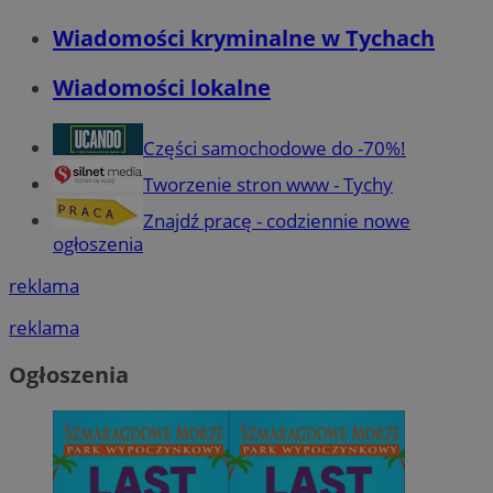
__eoi
.mojetychy.pl
5 miesięcy 4
Ten p
tygodnie
używ
Wiadomości kryminalne w Tychach
nagr
zaan
użytk
Wiadomości lokalne
ze st
poma
dośw
użytk
Części samochodowe do -70%!
anal
stron
Tworzenie stron www - Tychy
_clsk
1 dzień
Ten p
Microsoft
powi
.mojetychy.pl
Znajdź pracę - codziennie nowe
opro
ogłoszenia
Micro
analy
używ
reklama
prze
infor
użytk
reklama
wielu
w jed
użyt
Ogłoszenia
anali