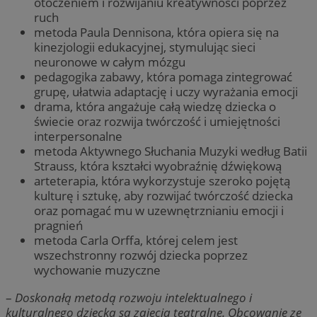
otoczeniem i rozwijaniu kreatywności poprzez
ruch
metoda Paula Dennisona, która opiera się na
kinezjologii edukacyjnej, stymulując sieci
neuronowe w całym mózgu
pedagogika zabawy, która pomaga zintegrować
grupę, ułatwia adaptację i uczy wyrażania emocji
drama, która angażuje całą wiedzę dziecka o
świecie oraz rozwija twórczość i umiejętności
interpersonalne
metoda Aktywnego Słuchania Muzyki według Batii
Strauss, która kształci wyobraźnię dźwiękową
arteterapia, która wykorzystuje szeroko pojętą
kulturę i sztukę, aby rozwijać twórczość dziecka
oraz pomagać mu w uzewnętrznianiu emocji i
pragnień
metoda Carla Orffa, której celem jest
wszechstronny rozwój dziecka poprzez
wychowanie muzyczne
–
Doskonałą metodą rozwoju intelektualnego i
kulturalnego dziecka są zajęcia teatralne. Obcowanie ze