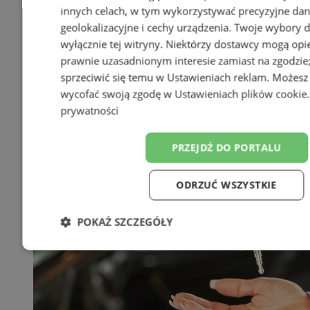
innych celach, w tym wykorzystywać precyzyjne da
geolokalizacyjne i cechy urządzenia. Twoje wybory 
wyłącznie tej witryny. Niektórzy dostawcy mogą opie
prawnie uzasadnionym interesie zamiast na zgodzi
sprzeciwić się temu w
Ustawieniach reklam
. Możesz
wycofać swoją zgodę w
Ustawieniach plików cookie
prywatności
PRZEJDŹ DO PORTALU
ODRZUĆ WSZYSTKIE
POKAŻ SZCZEGÓŁY
Niezbędne
Wydajność
Targetowanie
F
Niesklasyfikowane