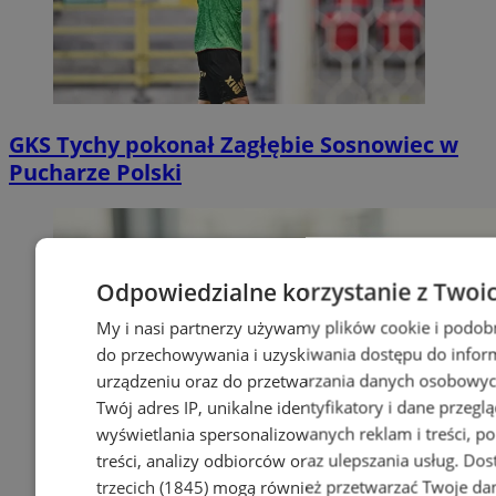
GKS Tychy pokonał Zagłębie Sosnowiec w
Pucharze Polski
Odpowiedzialne korzystanie z Twoi
My i nasi partnerzy używamy plików cookie i podob
do przechowywania i uzyskiwania dostępu do infor
urządzeniu oraz do przetwarzania danych osobowych
Twój adres IP, unikalne identyfikatory i dane przeglą
wyświetlania spersonalizowanych reklam i treści, p
treści, analizy odbiorców oraz ulepszania usług.
Dos
trzecich (1845)
mogą również przetwarzać Twoje dan