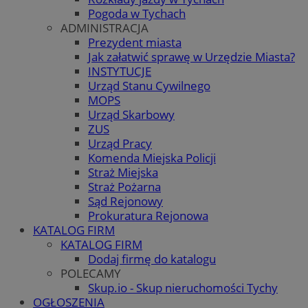
Pogoda w Tychach
ADMINISTRACJA
Prezydent miasta
Jak załatwić sprawę w Urzędzie Miasta?
INSTYTUCJE
Urząd Stanu Cywilnego
MOPS
Urząd Skarbowy
ZUS
Urząd Pracy
Komenda Miejska Policji
Straż Miejska
Straż Pożarna
Sąd Rejonowy
Prokuratura Rejonowa
KATALOG FIRM
KATALOG FIRM
Dodaj firmę do katalogu
POLECAMY
Skup.io - Skup nieruchomości Tychy
OGŁOSZENIA