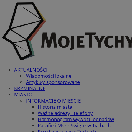
AKTUALNOŚCI
Wiadomości lokalne
Artykuły sponsorowane
KRYMINALNE
MIASTO
INFORMACJE O MIEŚCIE
Historia miasta
Ważne adresy i telefony
Harmonogram wywozu odpadów
Parafie i Msze Święte w Tychach
Rozkłady jazdy w Tychach