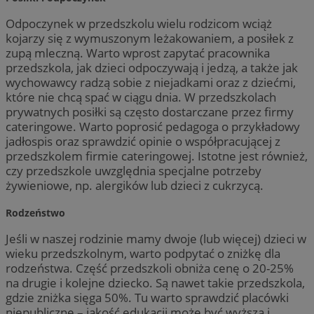
Odpoczynek w przedszkolu wielu rodzicom wciąż
kojarzy się z wymuszonym leżakowaniem, a posiłek z
zupą mleczną. Warto wprost zapytać pracownika
przedszkola, jak dzieci odpoczywają i jedzą, a także jak
wychowawcy radzą sobie z niejadkami oraz z dziećmi,
które nie chcą spać w ciągu dnia. W przedszkolach
prywatnych posiłki są często dostarczane przez firmy
cateringowe. Warto poprosić pedagoga o przykładowy
jadłospis oraz sprawdzić opinie o współpracującej z
przedszkolem firmie cateringowej. Istotne jest również,
czy przedszkole uwzględnia specjalne potrzeby
żywieniowe, np. alergików lub dzieci z cukrzycą.
Rodzeństwo
Jeśli w naszej rodzinie mamy dwoje (lub więcej) dzieci w
wieku przedszkolnym, warto podpytać o zniżkę dla
rodzeństwa. Część przedszkoli obniża cenę o 20-25%
na drugie i kolejne dziecko. Są nawet takie przedszkola,
gdzie zniżka sięga 50%. Tu warto sprawdzić placówki
niepubliczne – jakość edukacji może być wyższa i