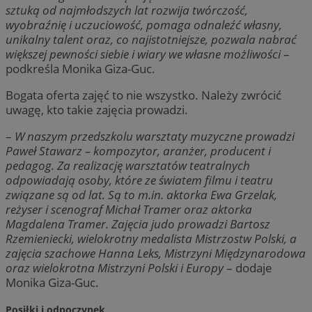
sztuką od najmłodszych lat rozwija twórczość,
wyobraźnię i uczuciowość, pomaga odnaleźć własny,
unikalny talent oraz, co najistotniejsze, pozwala nabrać
większej pewności siebie i wiary we własne możliwości
–
podkreśla Monika Giza-Guc.
Bogata oferta zajęć to nie wszystko. Należy zwrócić
uwagę, kto takie zajęcia prowadzi.
–
W naszym przedszkolu warsztaty muzyczne prowadzi
Paweł Stawarz – kompozytor, aranżer, producent i
pedagog. Za realizację warsztatów teatralnych
odpowiadają osoby, które ze światem filmu i teatru
związane są od lat. Są to m.in. aktorka Ewa Grzelak,
reżyser i scenograf Michał Tramer oraz aktorka
Magdalena Tramer. Zajęcia judo prowadzi Bartosz
Rzemieniecki, wielokrotny medalista Mistrzostw Polski, a
zajęcia szachowe Hanna Leks, Mistrzyni Międzynarodowa
oraz wielokrotna Mistrzyni Polski i Europy
– dodaje
Monika Giza-Guc.
Posiłki i odpoczynek