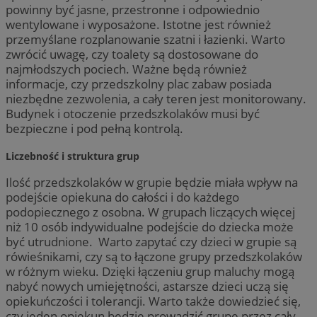
powinny być jasne, przestronne i odpowiednio
wentylowane i wyposażone. Istotne jest również
przemyślane rozplanowanie szatni i łazienki. Warto
zwrócić uwagę, czy toalety są dostosowane do
najmłodszych pociech. Ważne będą również
informacje, czy przedszkolny plac zabaw posiada
niezbędne zezwolenia, a cały teren jest monitorowany.
Budynek i otoczenie przedszkolaków musi być
bezpieczne i pod pełną kontrolą.
Liczebność i struktura grup
Ilość przedszkolaków w grupie będzie miała wpływ na
podejście opiekuna do całości i do każdego
podopiecznego z osobna. W grupach liczących więcej
niż 10 osób indywidualne podejście do dziecka może
być utrudnione. Warto zapytać czy dzieci w grupie są
rówieśnikami, czy są to łączone grupy przedszkolaków
w różnym wieku. Dzięki łączeniu grup maluchy mogą
nabyć nowych umiejętności, astarsze dzieci uczą się
opiekuńczości i tolerancji. Warto także dowiedzieć się,
czy jeden opiekun będzie prowadzić grupę przez cały