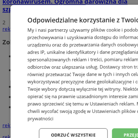
koronawirusem. Ogromna darowizna dla
szpitala
Odpowiedzialne korzystanie z Twoi
2
reklama
My i nasi partnerzy używamy plików cookie i podob
przechowywania i uzyskiwania dostępu do informac
Zobacz również
urządzeniu oraz do przetwarzania danych osobowych
adres IP, unikalne identyfikatory i dane przeglądani
Wiadomości kryminalne w Tychach
spersonalizowanych reklam i treści, pomiaru reklam i
odbiorców oraz ulepszania usług.
Dostawcy stron tr
Wiadomości lokalne
również przetwarzać Twoje dane w tych i innych cel
wykorzystywać precyzyjne dane geolokalizacyjne i c
Części samochodowe do -70%!
Twoje wybory dotyczą wyłącznie tej witryny. Niekt
opierać się na prawnie uzasadnionym interesie zami
Tworzenie stron www - Tychy
prawo sprzeciwić się temu w
Ustawieniach reklam
.
Znajdź pracę - codziennie nowe
chwili wycofać swoją zgodę w
Ustawieniach plików 
ogłoszenia
prywatności
reklama
ODRZUĆ WSZYSTKIE
PRZEJ
reklama