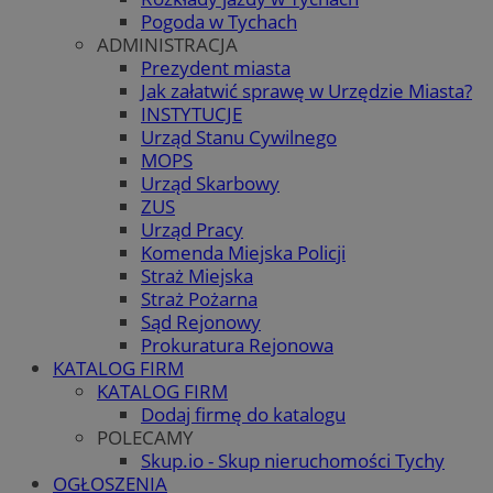
Pogoda w Tychach
ADMINISTRACJA
Prezydent miasta
Jak załatwić sprawę w Urzędzie Miasta?
INSTYTUCJE
Urząd Stanu Cywilnego
MOPS
Urząd Skarbowy
ZUS
Urząd Pracy
Komenda Miejska Policji
Straż Miejska
Straż Pożarna
Sąd Rejonowy
Prokuratura Rejonowa
KATALOG FIRM
KATALOG FIRM
Dodaj firmę do katalogu
POLECAMY
Skup.io - Skup nieruchomości Tychy
OGŁOSZENIA