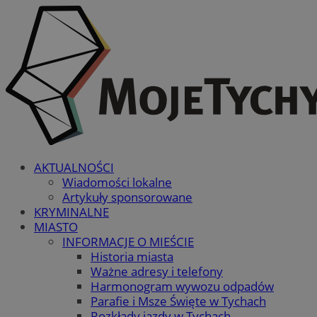
AKTUALNOŚCI
Wiadomości lokalne
Artykuły sponsorowane
KRYMINALNE
MIASTO
INFORMACJE O MIEŚCIE
Historia miasta
Ważne adresy i telefony
Harmonogram wywozu odpadów
Parafie i Msze Święte w Tychach
Rozkłady jazdy w Tychach