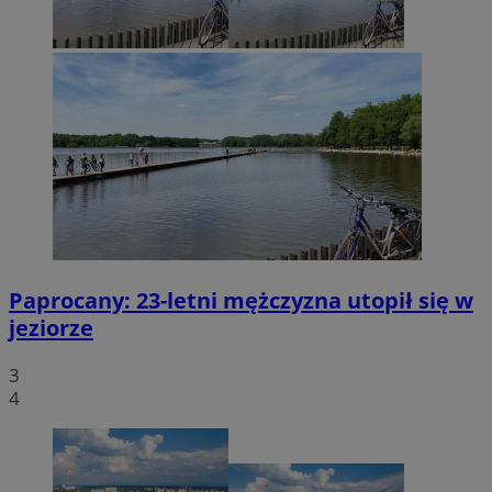
Paprocany: 23-letni mężczyzna utopił się w
jeziorze
3
4