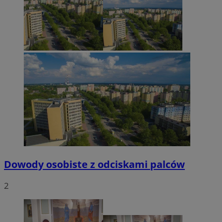
Dowody osobiste z odciskami palców
2