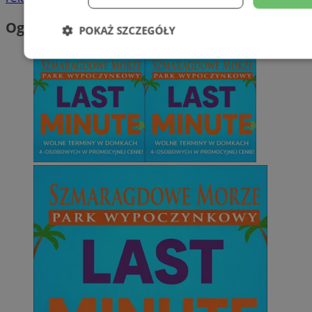
Ogłoszenia
POKAŻ SZCZEGÓŁY
Niezbędne
Wydajność
Targetowani
Niesklasyfikowane
Niezbędne
Wydajność
Targetowanie
Funkcjonalno
Niezbędne pliki cookie umożliwiają korzystanie z podstawowych fun
takich jak logowanie użytkownika i zarządzanie kontem. Bez niezb
można prawidłowo korzystać ze strony internetowej.
Provider
/
Okres
Nazwa
Domena
przechowywani