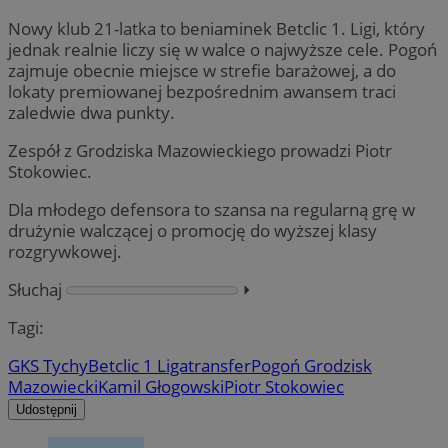
Nowy klub 21-latka to beniaminek Betclic 1. Ligi, który
jednak realnie liczy się w walce o najwyższe cele. Pogoń
zajmuje obecnie miejsce w strefie barażowej, a do
lokaty premiowanej bezpośrednim awansem traci
zaledwie dwa punkty.
Zespół z Grodziska Mazowieckiego prowadzi Piotr
Stokowiec.
Dla młodego defensora to szansa na regularną grę w
drużynie walczącej o promocję do wyższej klasy
rozgrywkowej.
Słuchaj
⏵︎
Tagi:
GKS Tychy
Betclic 1 Liga
transfer
Pogoń Grodzisk
Mazowiecki
Kamil Głogowski
Piotr Stokowiec
Udostępnij