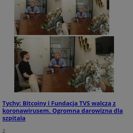
Tychy: Bitcoiny i Fundacja TVS walczą z
koronawirusem. Ogromna darowizna dla
szpitala
2