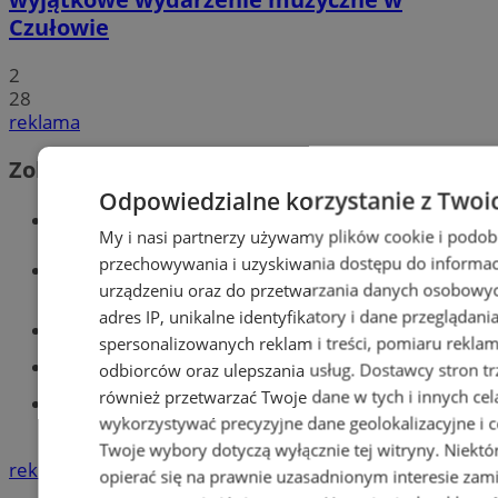
Czułowie
2
28
reklama
Zobacz również
Odpowiedzialne korzystanie z Twoi
Wiadomości kryminalne w Tychach
My i nasi partnerzy używamy plików cookie i podob
przechowywania i uzyskiwania dostępu do informac
Wiadomości lokalne
urządzeniu oraz do przetwarzania danych osobowych
adres IP, unikalne identyfikatory i dane przeglądani
Części samochodowe do -70%!
spersonalizowanych reklam i treści, pomiaru reklam i
Tworzenie stron www - Tychy
odbiorców oraz ulepszania usług.
Dostawcy stron tr
również przetwarzać Twoje dane w tych i innych cel
Znajdź pracę - codziennie nowe
wykorzystywać precyzyjne dane geolokalizacyjne i c
ogłoszenia
Twoje wybory dotyczą wyłącznie tej witryny. Niekt
reklama
opierać się na prawnie uzasadnionym interesie zami