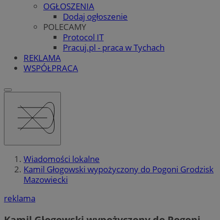
OGŁOSZENIA
Dodaj ogłoszenie
POLECAMY
Protocol IT
Pracuj.pl - praca w Tychach
REKLAMA
WSPÓŁPRACA
Wiadomości lokalne
Kamil Głogowski wypożyczony do Pogoni Grodzisk
Mazowiecki
reklama
Kamil Głogowski wypożyczony do Pogoni