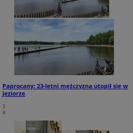
Paprocany: 23-letni mężczyzna utopił się w
jeziorze
3
4