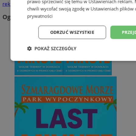
prawo sprzeciwić się temu w
Ustawieniach reklam
.
reklama
chwili wycofać swoją zgodę w
Ustawieniach plików 
Ogłoszenia
prywatności
ODRZUĆ WSZYSTKIE
PRZEJ
POKAŻ SZCZEGÓŁY
Niezbędne
Wydajność
Targetowani
Niesklasyfikowane
Niezbędne
Wydajność
Targetowanie
Funkcjonalno