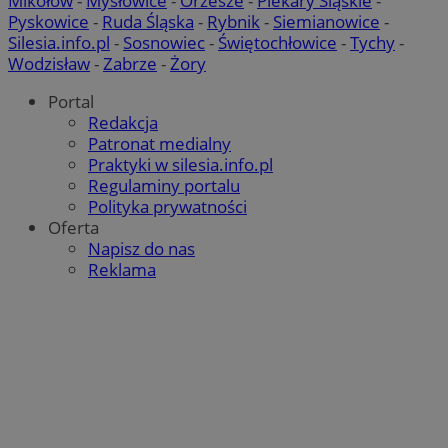
Mikołów
-
Mysłowice
-
Orzesze
-
Piekary Śląskie
-
Pyskowice
-
Ruda Śląska
-
Rybnik
-
Siemianowice
-
Silesia.info.pl
-
Sosnowiec
-
Świętochłowice
-
Tychy
-
Wodzisław
-
Zabrze
-
Żory
Portal
Redakcja
Patronat medialny
Praktyki w silesia.info.pl
Regulaminy portalu
Polityka prywatności
Oferta
Napisz do nas
Reklama