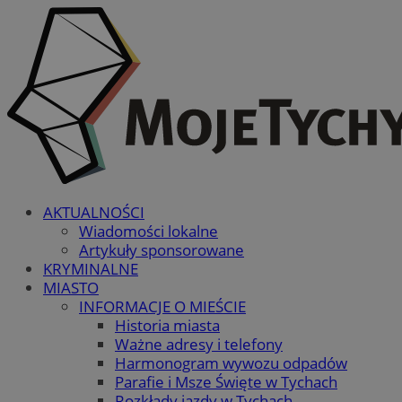
AKTUALNOŚCI
Wiadomości lokalne
Artykuły sponsorowane
KRYMINALNE
MIASTO
INFORMACJE O MIEŚCIE
Historia miasta
Ważne adresy i telefony
Harmonogram wywozu odpadów
Parafie i Msze Święte w Tychach
Rozkłady jazdy w Tychach