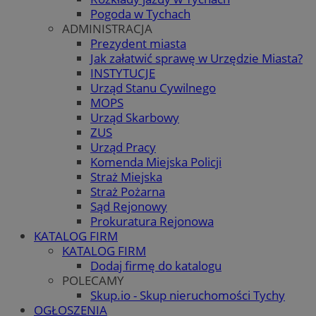
Pogoda w Tychach
ADMINISTRACJA
Prezydent miasta
Jak załatwić sprawę w Urzędzie Miasta?
INSTYTUCJE
Urząd Stanu Cywilnego
MOPS
Urząd Skarbowy
ZUS
Urząd Pracy
Komenda Miejska Policji
Straż Miejska
Straż Pożarna
Sąd Rejonowy
Prokuratura Rejonowa
KATALOG FIRM
KATALOG FIRM
Dodaj firmę do katalogu
POLECAMY
Skup.io - Skup nieruchomości Tychy
OGŁOSZENIA