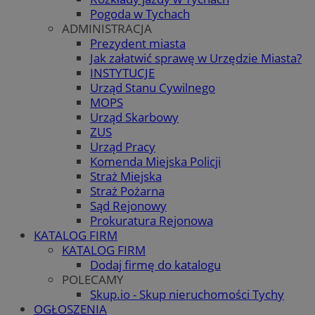
Pogoda w Tychach
ADMINISTRACJA
Prezydent miasta
Jak załatwić sprawę w Urzędzie Miasta?
INSTYTUCJE
Urząd Stanu Cywilnego
MOPS
Urząd Skarbowy
ZUS
Urząd Pracy
Komenda Miejska Policji
Straż Miejska
Straż Pożarna
Sąd Rejonowy
Prokuratura Rejonowa
KATALOG FIRM
KATALOG FIRM
Dodaj firmę do katalogu
POLECAMY
Skup.io - Skup nieruchomości Tychy
OGŁOSZENIA