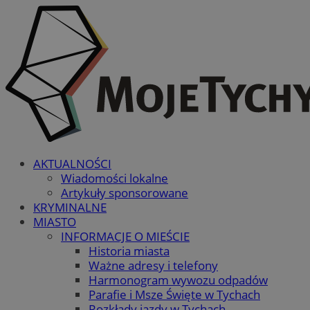
AKTUALNOŚCI
Wiadomości lokalne
Artykuły sponsorowane
KRYMINALNE
MIASTO
INFORMACJE O MIEŚCIE
Historia miasta
Ważne adresy i telefony
Harmonogram wywozu odpadów
Parafie i Msze Święte w Tychach
Rozkłady jazdy w Tychach