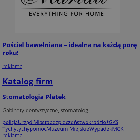
Pościel bawełniana – idealna na każdą porę
roku!
reklama
Katalog firm
Stomatologia Płatek
Gabinety dentystyczne, stomatolog
policja
Urząd Miasta
bezpieczeństwo
kradzież
GKS
Tychy
tychy
pomoc
Muzeum Miejskie
Wypadek
MCK
reklama