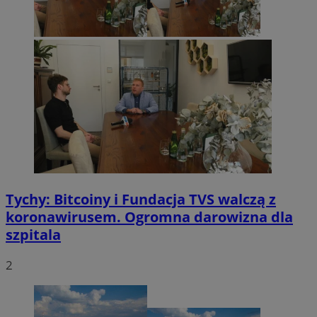
Tychy: Bitcoiny i Fundacja TVS walczą z
koronawirusem. Ogromna darowizna dla
szpitala
2