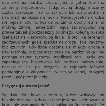
nawierzchnia bardzo często jest wilgotna lub ma
zmienną przyczepność. Jadąc suchą drogą możemy
zostać zaskoczeni, że na zakręcie lub tuż przed nim
nawierzchnia okaże się mokra. Nawet jeżeli na drodze
nie będzie lodu, to twarde od zimna opony letnie na
mokrej, zimnej nawierzchni będą zachowywały się
prawie tak, jak podczas jazdy po śniegu. Kolejną pułapką
czekającą na kierowców są liście i błoto. Na terenach
zadrzewionych, gdzie spadają na drogę liście, radzimy
być czujnym. Gdy liście dostaną się między oponę a
nawierzchnię, przyczepność staje się bardzo niska i nie
pomogą nawet systemy stabilizacji toru jazdy czy
zapobiegające blokowaniu kół podczas hamowania.
Poruszając się po drogach w rejonach leśnych
pamiętajmy o aktywności zwierzyny leśnej, mogącej
przebiegać przez jezdnię.
Przygotuj auto na jesień
Są dwa dodatkowe elementy, które wpływają na
bezpieczeństwo jazdy w okresie jesienno – zimowym, a
które nie wymagają dużych nakładów finansowych. W