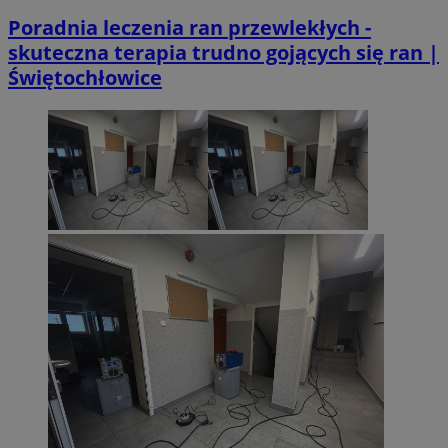
Poradnia leczenia ran przewlekłych -
skuteczna terapia trudno gojących się ran |
Świętochłowice