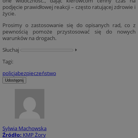
one widoczność., dając kierowcom cenny czas na
podjęcie prawidłowej reakcji – często ratującej zdrowie i
życie.
Prosimy o zastosowanie się do opisanych rad, co z
pewnością pomoże przystosować się do nowych
warunków na drogach.
Słuchaj
⏵︎
Tagi:
policja
bezpieczeństwo
Udostępnij
Sylwia Machowska
Źródło:
KMP Żory