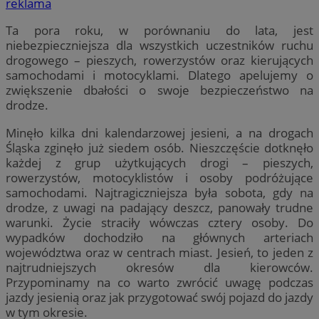
reklama
Ta pora roku, w porównaniu do lata, jest
niebezpieczniejsza dla wszystkich uczestników ruchu
drogowego – pieszych, rowerzystów oraz kierujących
samochodami i motocyklami. Dlatego apelujemy o
zwiększenie dbałości o swoje bezpieczeństwo na
drodze.
Minęło kilka dni kalendarzowej jesieni, a na drogach
Śląska zginęło już siedem osób. Nieszczęście dotknęło
każdej z grup użytkujących drogi – pieszych,
rowerzystów, motocyklistów i osoby podróżujące
samochodami. Najtragiczniejsza była sobota, gdy na
drodze, z uwagi na padający deszcz, panowały trudne
warunki. Życie straciły wówczas cztery osoby. Do
wypadków dochodziło na głównych arteriach
województwa oraz w centrach miast. Jesień, to jeden z
najtrudniejszych okresów dla kierowców.
Przypominamy na co warto zwrócić uwagę podczas
jazdy jesienią oraz jak przygotować swój pojazd do jazdy
w tym okresie.