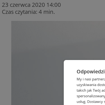
23 czerwca 2020 14:00
Czas czytania: 4 min.
Odpowiedzia
My i nasi partne
uzyskiwania dost
takich jak Twój a
spersonalizowanyc
usług.
Dostawcy s