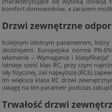
charakteryzujące się wysoką izolacją
__gpi
test_cookie
komfort domowników, a zarazem możli
YSC
Drzwi zewnętrzne odpo
_ga_MG4479S3YN
__Secure-
ustat_gid
ROLLOUT_TOKEN
Kolejnym istotnym parametrem, który 
złodziejami. Europejska norma PN-EN
__gads
włamanie – Wymagania i klasyfikacja”
_clsk
Istnieje sześć klas RC, przy czym na
VISITOR_INFO1_LIV
siły fizycznej, zaś najwyższa (RC6) za
_ga
Im większa klasa RC drzwi zewnętrznyc
uwagę na ten parametr podczas zakup
_fbp
Trwałość drzwi zewnętr
_clck