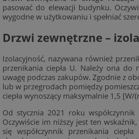
pasować do elewacji budynku. Oczywiś
SessID
wygodne w użytkowaniu i spełniać sze
QeSessID
MvSessID
CookieScriptConse
Drzwi zewnętrzne – izola
VISITOR_PRIVACY_
Izolacyjność, nazywana również przeni
przenikania ciepła U. Należy ona do 
uwagę podczas zakupów. Zgodnie z ob
lub w przegrodach pomiędzy pomieszcz
ciepła wynoszący maksymalnie 1,5 [W/(m
Nazwa
Nazwa
ustat_jn29ek10jrjhX
Nazwa
Od stycznia 2021 roku współczynnik 
ustat_age3nve3hm
OAID
IDE
Oczywiście im niższy jest ten wskaźni
openstat_8svbs0xb
się współczynnik przenikania ciepł
openstat_gid