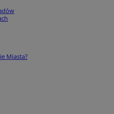
adów
ach
ie Miasta?