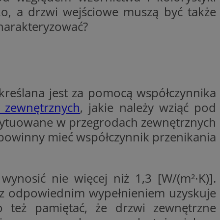
ko, a drzwi wejściowe muszą być także
ator sesji.
harakteryzować?
ator sesji.
ator sesji.
usługę Cookie-
rencji dotyczących
est to konieczne,
działał poprawnie.
zechowywania zgody
określana jest za pomocą współczynnika
 ich interakcji z
zgody
i zewnętrznych
, jakie należy wziąć pod
ustawienia
ferencje zostaną
sytuowane w przegrodach zewnętrznych
powinny mieć współczynnik przenikania
ywania
Opis
nosić nie więcej niż 1,3 [W/(m²∙K)].
OpenX dla
ne określone
oubleclick i zawiera
ch z odpowiednim wypełnieniem uzyskuje
ia skuteczności, a
k końcowy korzysta
k cookie
y, które
o też pamiętać, że drzwi zewnętrzne
enia w różnych
odwiedzeniem tej