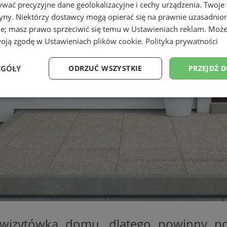
wać precyzyjne dane geolokalizacyjne i cechy urządzenia. Twoje
tryny. Niektórzy dostawcy mogą opierać się na prawnie uzasadnio
ie; masz prawo sprzeciwić się temu w
Ustawieniach reklam
. Może
woją zgodę w
Ustawieniach plików cookie
.
Polityka prywatności
EGÓŁY
ODRZUĆ WSZYSTKIE
PRZEJDŹ 
Wydajność
Targetowanie
Funkcjonalność
Ni
ezbędne
Wydajność
Targetowanie
Funkcjonalność
Niesklasyfikow
ie umożliwiają korzystanie z podstawowych funkcji strony internetowej, takich jak log
Bez niezbędnych plików cookie nie można prawidłowo korzystać ze strony internetowe
Provider
/
Okres
Opis
wizytówka domu, dlatego powinny po
Domena
przechowywania