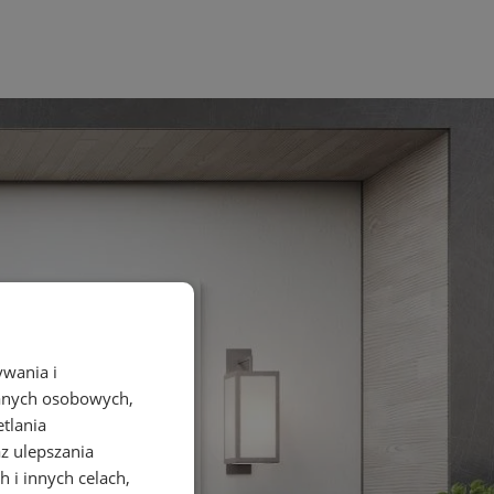
ywania i
danych osobowych,
etlania
az ulepszania
 i innych celach,