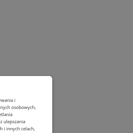
ywania i
danych osobowych,
etlania
az ulepszania
 i innych celach,