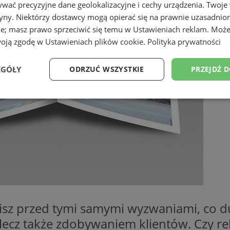
wać precyzyjne dane geolokalizacyjne i cechy urządzenia. Twoje
tryny. Niektórzy dostawcy mogą opierać się na prawnie uzasadnio
ie; masz prawo sprzeciwić się temu w
Ustawieniach reklam
. Może
woją zgodę w
Ustawieniach plików cookie
.
Polityka prywatności
EGÓŁY
ODRZUĆ WSZYSTKIE
PRZEJDŹ 
Wydajność
Targetowanie
Funkcjonalność
Ni
ezbędne
Wydajność
Targetowanie
Funkcjonalność
Niesklasyfikow
ie umożliwiają korzystanie z podstawowych funkcji strony internetowej, takich jak log
Bez niezbędnych plików cookie nie można prawidłowo korzystać ze strony internetowe
oisz przed tymi samymi wyzwaniami, co du
Provider
/
Okres
 lecz także zdobywaniem klientów. Czy re
Opis
Domena
przechowywania