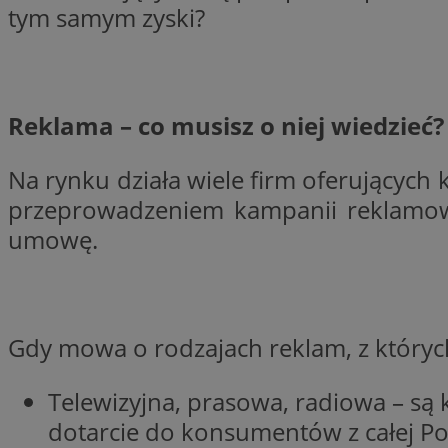
tym samym zyski?
SessID
QeSessID
MvSessID
__cf_bm
Reklama – co musisz o niej wiedzieć?
Na rynku działa wiele firm oferujących
VISITOR_PRIVACY_
przeprowadzeniem kampanii reklamowej
umowę.
CookieScriptConse
Gdy mowa o rodzajach reklam, z których
__cf_bm
Telewizyjna, prasowa, radiowa – są 
dotarcie do konsumentów z całej Pol
Nazwa