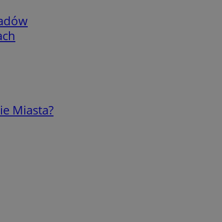
adów
ach
ie Miasta?