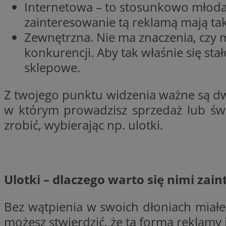
Internetowa – to stosunkowo młoda
Nazwa
openstat_gid
zainteresowanie tą reklamą mają takie
Nazwa
ustat_age3nve3hm
_clsk
Zewnętrzna. Nie ma znaczenia, czy m
VISITOR_INFO1_LIV
ustat_jn29ek10jrjhX
konkurencji. Aby tak właśnie się sta
__Secure-YNID
sklepowe.
ustat_gid
openstat_8svbs0xb
MR
Z twojego punktu widzenia ważne są dwi
w którym prowadzisz sprzedaż lub świa
YSC
OAID
zrobić, wybierając np. ulotki.
MUID
FCCDCF
Ulotki – dlaczego warto się nimi zai
MUID
__gpi
Bez wątpienia w swoich dłoniach miałeś 
możesz stwierdzić, że ta forma reklamy 
SRM_B
_clsk