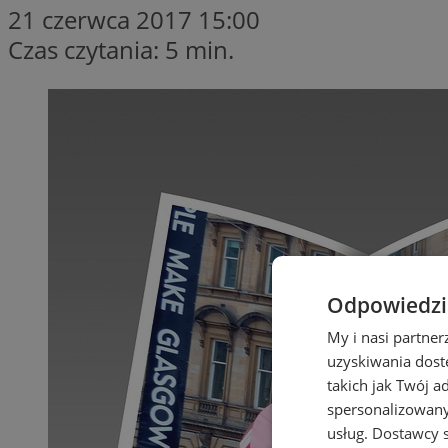
21 czerwca 2017 15:00
Czas czytania: 5 min.
Odpowiedzia
My i nasi partne
uzyskiwania dost
takich jak Twój a
spersonalizowanyc
usług.
Dostawcy s