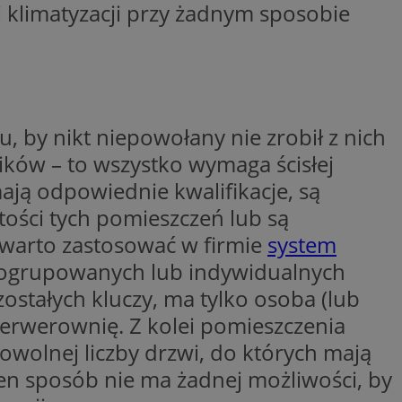
 klimatyzacji przy żadnym sposobie
waniem Microsoft
owywania informacji
e, aby śledzić
ów stron w jedną
 z YouTube
ślić, czy
godnie
tarej wersji
rmacji o tym, jak
 by nikt niepowołany nie zrobił z nich
j, na przykład jakie
mości o błędach są
 którego używamy do
e te mogą być
ików – to wszystko wymaga ścisłej
j do wewnętrznej
netowej i
ają odpowiednie kwalifikacje, są
be w celu śledzenia
OpenX dla
tości tych pomieszczeń lub są
ne określone
ia skuteczności, a
w warto zastosować w firmie
system
rzez firmę
k cookie
kownika. Można to
enia w różnych
firmy Microsoft.
pogrupowanych lub indywidualnych
ę w wielu różnych
ie użytkowników.
zostałych kluczy, ma tylko osoba (lub
ętrznej przez
rzez firmę
 serwerownię. Z kolei pomieszczenia
kownika. Można to
 do śledzenia i
firmy Microsoft.
wolnej liczby drzwi, do których mają
t interakcji
ę w wielu różnych
 internetowej w
ie użytkowników.
en sposób nie ma żadnej możliwości, by
tóry zapewnia
waniem Microsoft