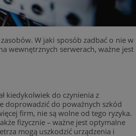
ator sesji.
ator sesji.
ator sesji.
 ludzi i botów. Jest
j, ponieważ
ch zasobów. W jaki sposób zadbać o nie w
tów na temat
j.
ż na wewnętrznych serwerach, ważne jest
zechowywania zgody
 ich interakcji z
zgody
ustawienia
ferencje zostaną
usługę Cookie-
rencji dotyczących
est to konieczne,
ał kiedykolwiek do czynienia z
działał poprawnie.
że doprowadzić do poważnych szkód
 ludzi i botów. Jest
j, ponieważ
ięcej firm, nie są wolne od tego ryzyka.
tów na temat
j.
także fizycznie – ważne jest optymalne
etrza mogą uszkodzić urządzenia i
ywania
Opis