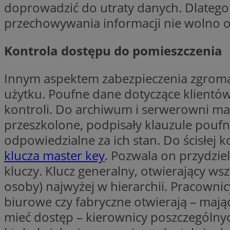
doprowadzić do utraty danych. Dlatego 
Nazwa
openstat_gid
przechowywania informacji nie wolno o
Nazwa
ustat_age3nve3hm
_clsk
VISITOR_INFO1_LIV
ustat_jn29ek10jrjhX
Kontrola dostępu do pomieszczenia
__Secure-YNID
ustat_gid
Innym aspektem zabezpieczenia zgromadz
openstat_8svbs0xb
MR
użytku. Poufne dane dotyczące klientów
kontroli. Do archiwum i serwerowni ma d
YSC
OAID
przeszkolone, podpisały klauzule poufno
odpowiedzialne za ich stan. Do ścisłej
MUID
klucza master key
. Pozwala on przydzi
kluczy. Klucz generalny, otwierający wsz
FCCDCF
MUID
osoby) najwyżej w hierarchii. Pracownic
__gpi
biurowe czy fabryczne otwierają – maj
mieć dostęp – kierownicy poszczególnyc
SRM_B
_clsk