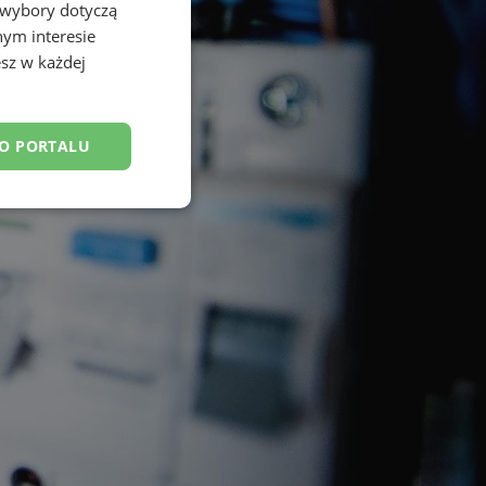
 wybory dotyczą
nym interesie
sz w każdej
DO PORTALU
esklasyfikowane
ane
owanie użytkownika i
j.