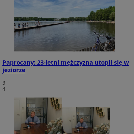
Paprocany: 23-letni mężczyzna utopił się w
jeziorze
3
4