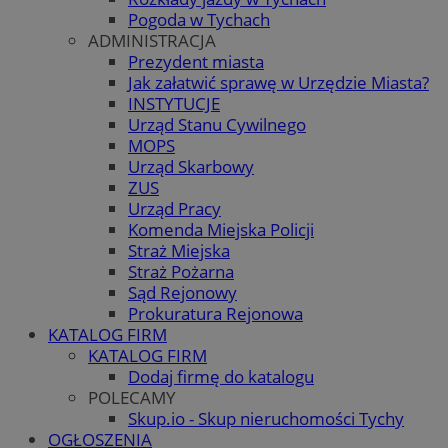
Pogoda w Tychach
ADMINISTRACJA
Prezydent miasta
Jak załatwić sprawę w Urzędzie Miasta?
INSTYTUCJE
Urząd Stanu Cywilnego
MOPS
Urząd Skarbowy
ZUS
Urząd Pracy
Komenda Miejska Policji
Straż Miejska
Straż Pożarna
Sąd Rejonowy
Prokuratura Rejonowa
KATALOG FIRM
KATALOG FIRM
Dodaj firmę do katalogu
POLECAMY
Skup.io - Skup nieruchomości Tychy
OGŁOSZENIA