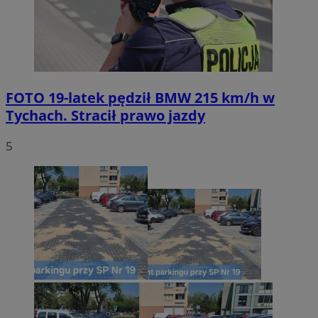
FOTO
19-latek pędził BMW 215 km/h w
Tychach. Stracił prawo jazdy
5