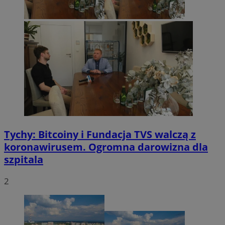
Tychy: Bitcoiny i Fundacja TVS walczą z
koronawirusem. Ogromna darowizna dla
szpitala
2