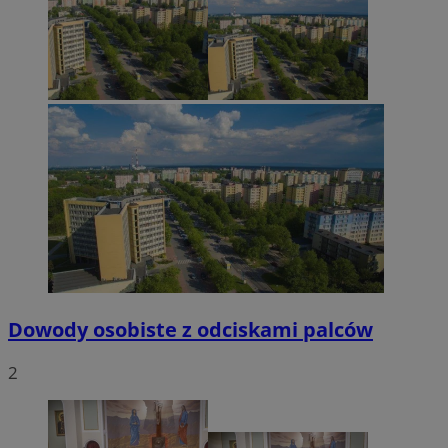
Dowody osobiste z odciskami palców
2