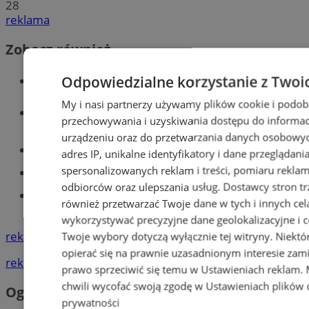
28
reklama
Zobacz również
Wiadomości kryminalne w Tychach
Odpowiedzialne korzystanie z Twoi
My i nasi partnerzy używamy plików cookie i podob
Wiadomości lokalne
przechowywania i uzyskiwania dostępu do informac
urządzeniu oraz do przetwarzania danych osobowych
Części samochodowe do -70%!
adres IP, unikalne identyfikatory i dane przeglądani
spersonalizowanych reklam i treści, pomiaru reklam i
Tworzenie stron www - Tychy
odbiorców oraz ulepszania usług.
Dostawcy stron tr
Znajdź pracę - codziennie nowe
również przetwarzać Twoje dane w tych i innych cel
ogłoszenia
wykorzystywać precyzyjne dane geolokalizacyjne i c
reklama
Twoje wybory dotyczą wyłącznie tej witryny. Niekt
opierać się na prawnie uzasadnionym interesie zami
reklama
prawo sprzeciwić się temu w
Ustawieniach reklam
.
chwili wycofać swoją zgodę w
Ustawieniach plików 
Ogłoszenia
prywatności