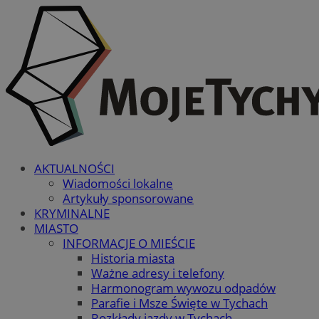
AKTUALNOŚCI
Wiadomości lokalne
Artykuły sponsorowane
KRYMINALNE
MIASTO
INFORMACJE O MIEŚCIE
Historia miasta
Ważne adresy i telefony
Harmonogram wywozu odpadów
Parafie i Msze Święte w Tychach
Rozkłady jazdy w Tychach