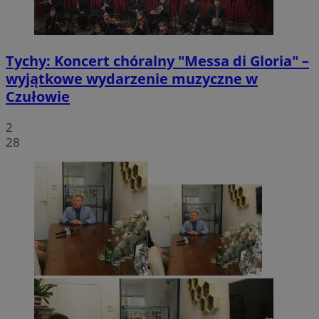
Tychy: Koncert chóralny "Messa di Gloria" –
wyjątkowe wydarzenie muzyczne w
Czułowie
2
28