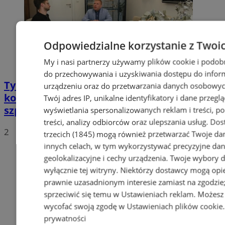
Odpowiedzialne korzystanie z Twoi
My i nasi partnerzy używamy plików cookie i podob
do przechowywania i uzyskiwania dostępu do infor
Tychy: Bitcoiny i Fundacja TVS walczą z
urządzeniu oraz do przetwarzania danych osobowych
koronawirusem. Ogromna darowizna dla
Twój adres IP, unikalne identyfikatory i dane przeglą
szpitala
wyświetlania spersonalizowanych reklam i treści, p
treści, analizy odbiorców oraz ulepszania usług.
Dos
2
trzecich (1845)
mogą również przetwarzać Twoje dan
innych celach, w tym wykorzystywać precyzyjne da
geolokalizacyjne i cechy urządzenia. Twoje wybory 
wyłącznie tej witryny. Niektórzy dostawcy mogą opie
prawnie uzasadnionym interesie zamiast na zgodzi
sprzeciwić się temu w
Ustawieniach reklam
. Możesz
wycofać swoją zgodę w
Ustawieniach plików cookie
prywatności