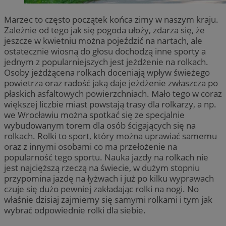
Marzec to często początek końca zimy w naszym kraju.
Zależnie od tego jak się pogoda ułoży, zdarza się, że
jeszcze w kwietniu można pojeździć na nartach, ale
ostatecznie wiosną do głosu dochodzą inne sporty a
jednym z popularniejszych jest jeżdżenie na rolkach.
Osoby jeżdżącena rolkach doceniają wpływ świeżego
powietrza oraz radość jaką daje jeżdżenie zwłaszcza po
płaskich asfaltowych powierzchniach. Mało tego w coraz
większej liczbie miast powstają trasy dla rolkarzy, a np.
we Wrocławiu można spotkać się ze specjalnie
wybudowanym torem dla osób ścigających się na
rolkach. Rolki to sport, który można uprawiać samemu
oraz z innymi osobami co ma przełożenie na
popularność tego sportu. Nauka jazdy na rolkach nie
jest najcięższą rzeczą na świecie, w dużym stopniu
przypomina jazdę na łyżwach i już po kilku wyprawach
czuje się dużo pewniej zakładając rolki na nogi. No
właśnie dzisiaj zajmiemy się samymi rolkami i tym jak
wybrać odpowiednie rolki dla siebie.