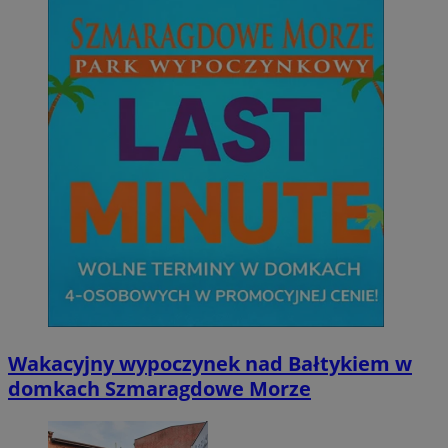
Go
VISITOR_PRIVACY_METADATA
5 miesięcy 4
YouTube
tygodnie
.youtube.com
Wakacyjny wypoczynek nad Bałtykiem w
domkach Szmaragdowe Morze