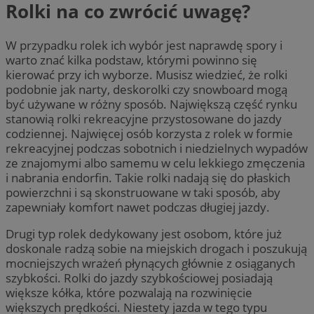
Rolki na co zwrócić uwagę?
W przypadku rolek ich wybór jest naprawdę spory i
warto znać kilka podstaw, którymi powinno się
kierować przy ich wyborze. Musisz wiedzieć, że rolki
podobnie jak narty, deskorolki czy snowboard mogą
być używane w różny sposób. Największą część rynku
stanowią rolki rekreacyjne przystosowane do jazdy
codziennej. Najwięcej osób korzysta z rolek w formie
rekreacyjnej podczas sobotnich i niedzielnych wypadów
ze znajomymi albo samemu w celu lekkiego zmęczenia
i nabrania endorfin. Takie rolki nadają się do płaskich
powierzchni i są skonstruowane w taki sposób, aby
zapewniały komfort nawet podczas długiej jazdy.
Drugi typ rolek dedykowany jest osobom, które już
doskonale radzą sobie na miejskich drogach i poszukują
mocniejszych wrażeń płynących głównie z osiąganych
szybkości. Rolki do jazdy szybkościowej posiadają
większe kółka, które pozwalają na rozwinięcie
większych prędkości. Niestety jazda w tego typu