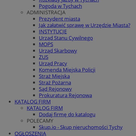
Pogoda w Tychach
ADMINISTRACJA
Prezydent miasta
Jak załatwić sprawę w Urzędzie Miasta?
INSTYTUCJE
Urząd Stanu Cywilnego
MOPS
Urząd Skarbowy
ZUS
Urząd Pracy
Komenda Miejska Policji
Straż Miejska
Straż Pożarna
Sąd Rejonowy
Prokuratura Rejonowa
KATALOG FIRM
KATALOG FIRM
Dodaj firmę do katalogu
POLECAMY
Skup.io - Skup nieruchomości Tychy
OGŁOSZENIA