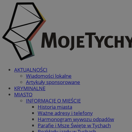
AKTUALNOŚCI
Wiadomości lokalne
Artykuły sponsorowane
KRYMINALNE
MIASTO
INFORMACJE O MIEŚCIE
Historia miasta
Ważne adresy i telefony
Harmonogram wywozu odpadów
Parafie i Msze Święte w Tychach
Rozkłady jazdy w Tychach