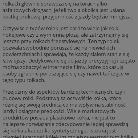
rolkach głównie sprawdza się na torach albo
asfaltowych drogach, jeżeli twoja okolica jest usiana
kostką brukową, przyjemność z jazdy będzie mniejsza.
Oczywiście typów rolek jest bardzo wiele jak rolki
hokejowe czy z wymienną płozą, ale zatrzymajmy się
jeszcze przy rolkach freestylowych. Ten typ rolek
pozwala swobodnie poruszać się na niewielkich
powierzchniach i sprawiają, że każdy slalom stanie się
łatwiejszy. Dedykowane są do jazdy precyzyjnej i często
można zobaczyć w internecie filmy, które pokazują
osoby zgrabnie poruszające się czy nawet tańczące w
tego typu rolkach.
Przejdźmy do aspektów bardziej technicznych, czyli
budowy rolki. Podstawą są oczywiście kółka, które
różnią się swoją średnicą co ma wpływ na stabilność
jazdy i osiągane prędkości. Wiele marketowych
produktów posiada plastikowe kółka, nie jest to
najlepsze rozwiązanie zdecydowanie lepiej sprawdzą
się kółka z kauczuku syntetycznego. Istotna jest
również twardość kółek im mniejsza wartość tym kółka