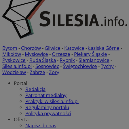
_clsk
1 dzień
Ten p
Microsoft
powi
.mojetychy.pl
opro
Micro
analy
używ
prze
infor
użytk
wielu
w jed
użyt
Bytom
-
Chorzów
-
Gliwice
-
Katowice
-
Łaziska Górne
-
anali
Mikołów
-
Mysłowice
-
Orzesze
-
Piekary Śląskie
-
Pyskowice
-
Ruda Śląska
-
Rybnik
-
Siemianowice
-
Silesia.info.pl
-
Sosnowiec
-
Świętochłowice
-
Tychy
-
Wodzisław
-
Zabrze
-
Żory
Portal
Redakcja
Patronat medialny
Praktyki w silesia.info.pl
Regulaminy portalu
Polityka prywatności
Oferta
Napisz do nas