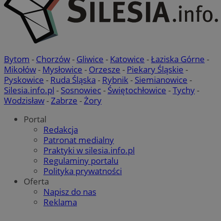
Bytom
-
Chorzów
-
Gliwice
-
Katowice
-
Łaziska Górne
-
Mikołów
-
Mysłowice
-
Orzesze
-
Piekary Śląskie
-
Pyskowice
-
Ruda Śląska
-
Rybnik
-
Siemianowice
-
Silesia.info.pl
-
Sosnowiec
-
Świętochłowice
-
Tychy
-
Wodzisław
-
Zabrze
-
Żory
Portal
Redakcja
Patronat medialny
Praktyki w silesia.info.pl
Regulaminy portalu
Polityka prywatności
Oferta
Napisz do nas
Reklama