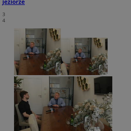
jeziorze
3
4