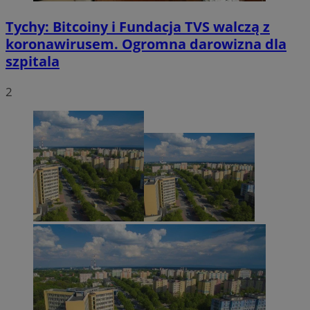
Tychy: Bitcoiny i Fundacja TVS walczą z
koronawirusem. Ogromna darowizna dla
szpitala
2