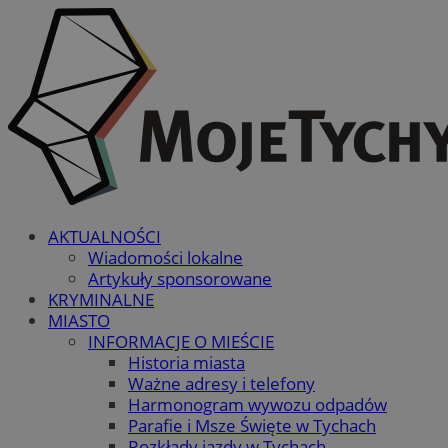
AKTUALNOŚCI
Wiadomości lokalne
Artykuły sponsorowane
KRYMINALNE
MIASTO
INFORMACJE O MIEŚCIE
Historia miasta
Ważne adresy i telefony
Harmonogram wywozu odpadów
Parafie i Msze Święte w Tychach
Rozkłady jazdy w Tychach