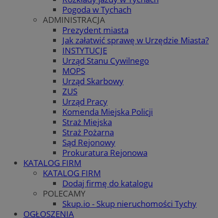
Pogoda w Tychach
ADMINISTRACJA
Prezydent miasta
Jak załatwić sprawę w Urzędzie Miasta?
INSTYTUCJE
Urząd Stanu Cywilnego
MOPS
Urząd Skarbowy
ZUS
Urząd Pracy
Komenda Miejska Policji
Straż Miejska
Straż Pożarna
Sąd Rejonowy
Prokuratura Rejonowa
KATALOG FIRM
KATALOG FIRM
Dodaj firmę do katalogu
POLECAMY
Skup.io - Skup nieruchomości Tychy
OGŁOSZENIA