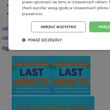
prawo sprzeciwić się temu w
Ustawieniach reklam
.
Tworzenie stron www - Tychy
chwili wycofać swoją zgodę w
Ustawieniach plików 
Znajdź pracę - codziennie nowe
prywatności
ogłoszenia
ODRZUĆ WSZYSTKIE
PRZEJ
reklama
reklama
POKAŻ SZCZEGÓŁY
Ogłoszenia
Niezbędne
Wydajność
Targetowani
Niesklasyfikowane
Niezbędne
Wydajność
Targetowanie
Funkcjonalno