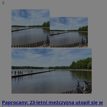
3
Paprocany: 23-letni mężczyzna utopił się w