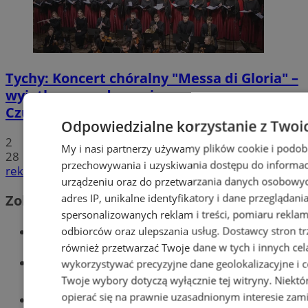
Tychy: Koncert chóralny "Messa di Gloria" –
wyjątkowe wydarzenie muzyczne w
Czułowie
Odpowiedzialne korzystanie z Twoi
2
My i nasi partnerzy używamy plików cookie i podob
28
przechowywania i uzyskiwania dostępu do informac
reklama
urządzeniu oraz do przetwarzania danych osobowych
adres IP, unikalne identyfikatory i dane przeglądani
Zobacz również
spersonalizowanych reklam i treści, pomiaru reklam i
Wiadomości kryminalne w Tychach
odbiorców oraz ulepszania usług.
Dostawcy stron tr
również przetwarzać Twoje dane w tych i innych cel
Wiadomości lokalne
wykorzystywać precyzyjne dane geolokalizacyjne i c
Twoje wybory dotyczą wyłącznie tej witryny. Niekt
opierać się na prawnie uzasadnionym interesie zami
Części samochodowe do -70%!