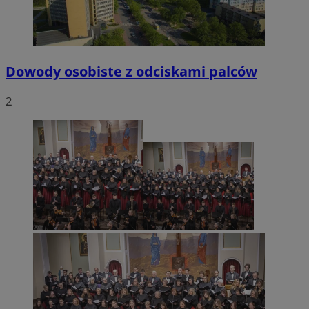
Dowody osobiste z odciskami palców
2