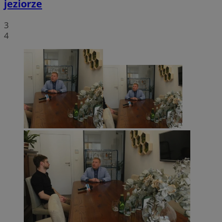
jeziorze
3
4