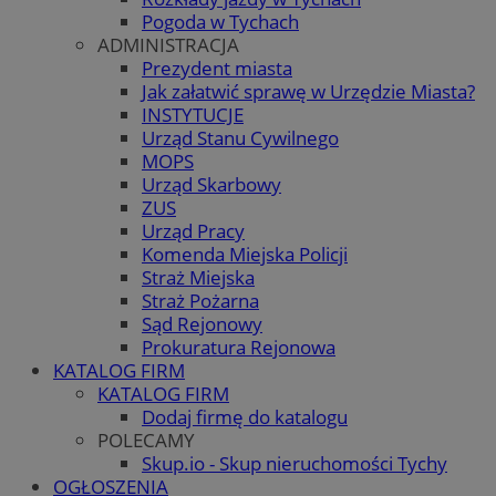
Pogoda w Tychach
ADMINISTRACJA
Prezydent miasta
Jak załatwić sprawę w Urzędzie Miasta?
INSTYTUCJE
Urząd Stanu Cywilnego
MOPS
Urząd Skarbowy
ZUS
Urząd Pracy
Komenda Miejska Policji
Straż Miejska
Straż Pożarna
Sąd Rejonowy
Prokuratura Rejonowa
KATALOG FIRM
KATALOG FIRM
Dodaj firmę do katalogu
POLECAMY
Skup.io - Skup nieruchomości Tychy
OGŁOSZENIA