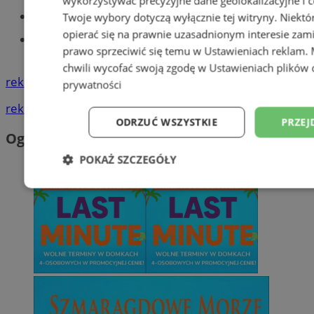
wykorzystywać precyzyjne dane geolokalizacyjne i c
Tworzenie stron www - Tychy
Twoje wybory dotyczą wyłącznie tej witryny. Niekt
opierać się na prawnie uzasadnionym interesie zami
Znajdź pracę - codziennie nowe
prawo sprzeciwić się temu w
Ustawieniach reklam
.
ogłoszenia
chwili wycofać swoją zgodę w
Ustawieniach plików 
reklama
prywatności
reklama
ODRZUĆ WSZYSTKIE
PRZEJ
Ogłoszenia
POKAŻ SZCZEGÓŁY
Niezbędne
Wydajność
Targetowani
Niesklasyfikowane