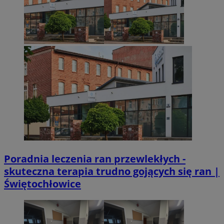
VISITOR_PRIVACY_METADATA
5 miesięcy 4
YouTube
Googl
tygodnie
.youtube.com
Poradnia leczenia ran przewlekłych -
CookieScriptConsent
4 tygodnie 2 dn
CookieScript
skuteczna terapia trudno gojących się ran |
mojetychy.pl
Świętochłowice