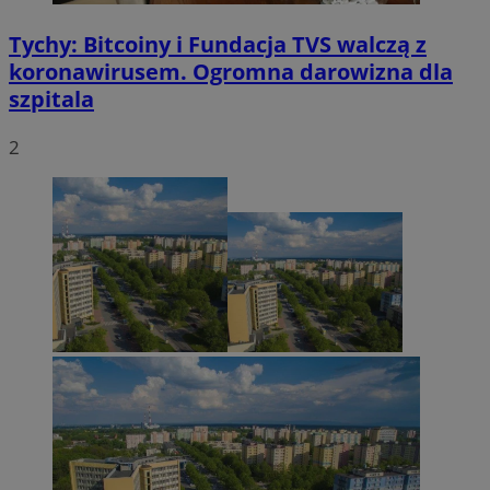
Tychy: Bitcoiny i Fundacja TVS walczą z
koronawirusem. Ogromna darowizna dla
szpitala
2