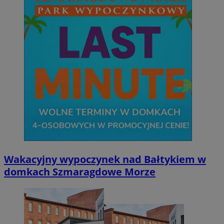
Niezbędne
Wydajność
Targetowanie
Funkcjonalno
Niezbędne pliki cookie umożliwiają korzystanie z podstawowych fun
takich jak logowanie użytkownika i zarządzanie kontem. Bez niezb
można prawidłowo korzystać ze strony internetowej.
Provider
/
Okres
Nazwa
Domena
przechowywani
SessID
mojetychy.pl
1 rok
QeSessID
mojetychy.pl
1 rok
MvSessID
mojetychy.pl
1 rok
Wakacyjny wypoczynek nad Bałtykiem w
domkach Szmaragdowe Morze
__cf_bm
30 minut
Cloudflare
Inc.
.x.com