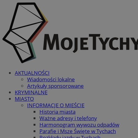
AKTUALNOŚCI
Wiadomości lokalne
Artykuły sponsorowane
KRYMINALNE
MIASTO
INFORMACJE O MIEŚCIE
Historia miasta
Ważne adresy i telefony
Harmonogram wywozu odpadów
Parafie i Msze Święte w Tychach
Rozkłady jazdy w Tychach