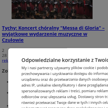
Tychy: Koncert chóralny "Messa di Gloria" –
wyjątkowe wydarzenie muzyczne w
Czułowie
2
28
Odpowiedzialne korzystanie z Twoi
reklama
My i nasi partnerzy używamy plików cookie i podob
Zobacz również
przechowywania i uzyskiwania dostępu do informac
urządzeniu oraz do przetwarzania danych osobowych
Wiadomości kryminalne w Tychach
adres IP, unikalne identyfikatory i dane przeglądani
spersonalizowanych reklam i treści, pomiaru reklam i
Wiadomości lokalne
odbiorców oraz ulepszania usług.
Dostawcy stron tr
również przetwarzać Twoje dane w tych i innych cel
Części samochodowe do -70%!