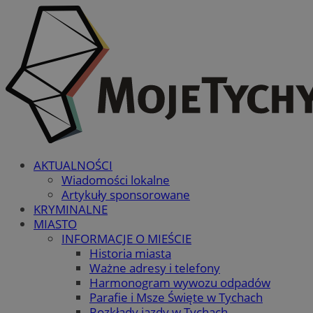
AKTUALNOŚCI
Wiadomości lokalne
Artykuły sponsorowane
KRYMINALNE
MIASTO
INFORMACJE O MIEŚCIE
Historia miasta
Ważne adresy i telefony
Harmonogram wywozu odpadów
Parafie i Msze Święte w Tychach
Rozkłady jazdy w Tychach