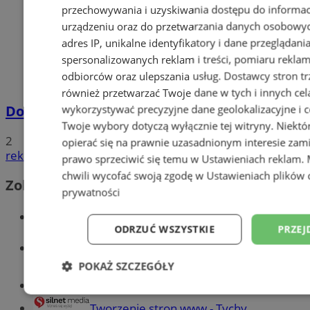
przechowywania i uzyskiwania dostępu do informac
urządzeniu oraz do przetwarzania danych osobowych
adres IP, unikalne identyfikatory i dane przeglądani
spersonalizowanych reklam i treści, pomiaru reklam i
odbiorców oraz ulepszania usług.
Dostawcy stron tr
również przetwarzać Twoje dane w tych i innych cel
Dowody osobiste z odciskami palców
wykorzystywać precyzyjne dane geolokalizacyjne i c
Twoje wybory dotyczą wyłącznie tej witryny. Niekt
2
opierać się na prawnie uzasadnionym interesie zami
reklama
prawo sprzeciwić się temu w
Ustawieniach reklam
.
chwili wycofać swoją zgodę w
Ustawieniach plików 
Zobacz również
prywatności
Wiadomości kryminalne w Tychach
ODRZUĆ WSZYSTKIE
PRZEJ
Wiadomości lokalne
POKAŻ SZCZEGÓŁY
Części samochodowe do -70%!
Niezbędne
Wydajność
Targetowani
Tworzenie stron www - Tychy