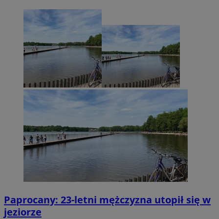
Paprocany: 23-letni mężczyzna utopił się w
jeziorze