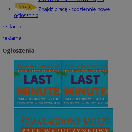
Znajdź pracę - codziennie nowe
ogłoszenia
Niesklasyfikowane
reklama
reklama
Ogłoszenia
Niezbędne
Wydajność
Targetowanie
Funkcjonalno
Niezbędne pliki cookie umożliwiają korzystanie z podstawowych fun
takich jak logowanie użytkownika i zarządzanie kontem. Bez niezb
można prawidłowo korzystać ze strony internetowej.
Provider
/
Okres
Nazwa
Domena
przechowywani
SessID
mojetychy.pl
1 rok
QeSessID
mojetychy.pl
1 rok