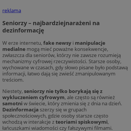
reklama
Seniorzy – najbardziejnarażeni na
dezinformację
W erze internetu,
fake newsy
i
manipulacje
medialne
mogą mieć poważne konsekwencje,
zwłaszcza dla seniorów, którzy nie zawsze rozumieją
mechanizmy cyfrowej rzeczywistości. Starsze osoby,
wychowane w czasach, gdy słowo pisane było podstawą
informacji, łatwo dają się zwieść zmanipulowanym
treściom.
Niestety,
seniorzy nie tylko borykają się z
wykluczeniem cyfrowym
, ale często są również
samotni
w świecie, który zmienia się z dnia na dzień.
Dezinformacja
szerzy się w grupach
społecznościowych, gdzie osoby starsze często
wchodzą w interakcje z
teoriami spiskowymi
,
łańcuszkami wiadomości czy fałszywymi filmami.