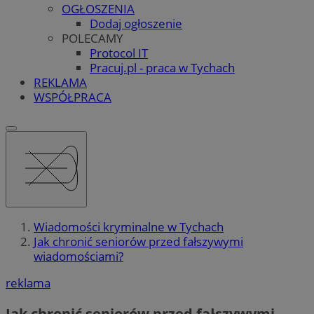
OGŁOSZENIA
Dodaj ogłoszenie
POLECAMY
Protocol IT
Pracuj.pl - praca w Tychach
REKLAMA
WSPÓŁPRACA
Wiadomości kryminalne w Tychach
Jak chronić seniorów przed fałszywymi
wiadomościami?
reklama
Jak chronić seniorów przed fałszywymi