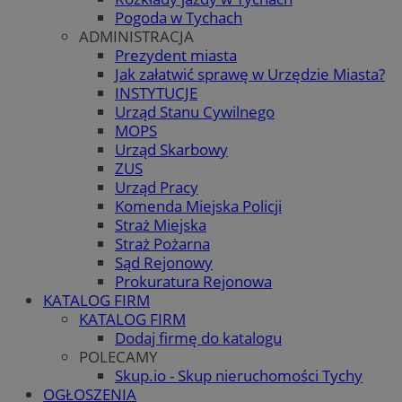
Pogoda w Tychach
ADMINISTRACJA
Prezydent miasta
Jak załatwić sprawę w Urzędzie Miasta?
INSTYTUCJE
Urząd Stanu Cywilnego
MOPS
Urząd Skarbowy
ZUS
Urząd Pracy
Komenda Miejska Policji
Straż Miejska
Straż Pożarna
Sąd Rejonowy
Prokuratura Rejonowa
KATALOG FIRM
KATALOG FIRM
Dodaj firmę do katalogu
POLECAMY
Skup.io - Skup nieruchomości Tychy
OGŁOSZENIA