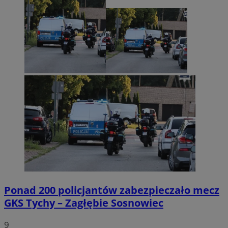
Ponad 200 policjantów zabezpieczało mecz
GKS Tychy – Zagłębie Sosnowiec
9