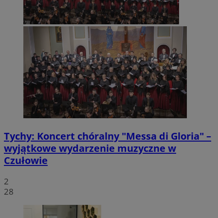
Tychy: Koncert chóralny "Messa di Gloria" –
wyjątkowe wydarzenie muzyczne w
Czułowie
2
28