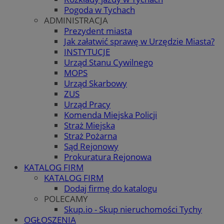
Pogoda w Tychach
ADMINISTRACJA
Prezydent miasta
Jak załatwić sprawę w Urzędzie Miasta?
INSTYTUCJE
Urząd Stanu Cywilnego
MOPS
Urząd Skarbowy
ZUS
Urząd Pracy
Komenda Miejska Policji
Straż Miejska
Straż Pożarna
Sąd Rejonowy
Prokuratura Rejonowa
KATALOG FIRM
KATALOG FIRM
Dodaj firmę do katalogu
POLECAMY
Skup.io - Skup nieruchomości Tychy
OGŁOSZENIA