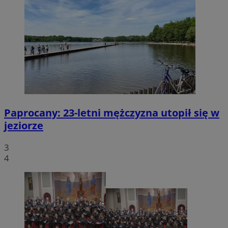
Paprocany: 23-letni mężczyzna utopił się w
jeziorze
3
4