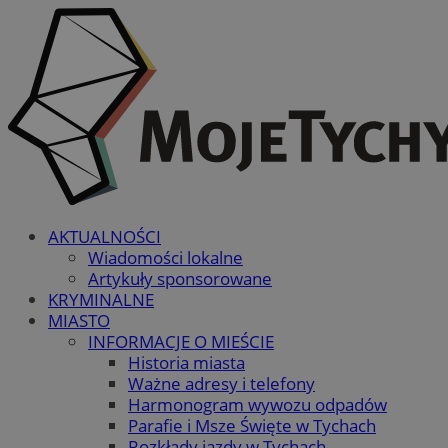
AKTUALNOŚCI
Wiadomości lokalne
Artykuły sponsorowane
KRYMINALNE
MIASTO
INFORMACJE O MIEŚCIE
Historia miasta
Ważne adresy i telefony
Harmonogram wywozu odpadów
Parafie i Msze Święte w Tychach
Rozkłady jazdy w Tychach