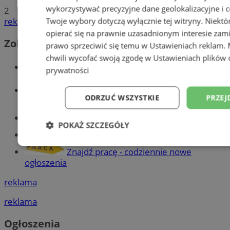
wykorzystywać precyzyjne dane geolokalizacyjne i c
2
reklama
Twoje wybory dotyczą wyłącznie tej witryny. Niekt
opierać się na prawnie uzasadnionym interesie zami
Zobacz również
prawo sprzeciwić się temu w
Ustawieniach reklam
.
chwili wycofać swoją zgodę w
Ustawieniach plików 
Wiadomości kryminalne w Tychach
prywatności
Wiadomości lokalne
ODRZUĆ WSZYSTKIE
PRZEJ
Części samochodowe do -70%!
POKAŻ SZCZEGÓŁY
Tworzenie stron www - Tychy
Niezbędne
Wydajność
Targetowani
Znajdź pracę - codziennie nowe
ogłoszenia
reklama
Niesklasyfikowane
reklama
Ogłoszenia