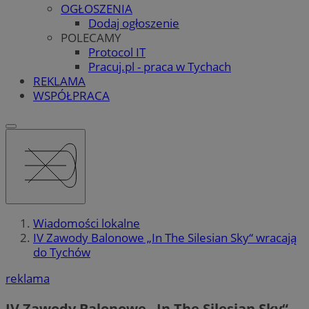
OGŁOSZENIA
Dodaj ogłoszenie
POLECAMY
Protocol IT
Pracuj.pl - praca w Tychach
REKLAMA
WSPÓŁPRACA
Wiadomości lokalne
IV Zawody Balonowe „In The Silesian Sky“ wracają
do Tychów
reklama
IV Zawody Balonowe „In The Silesian Sky“