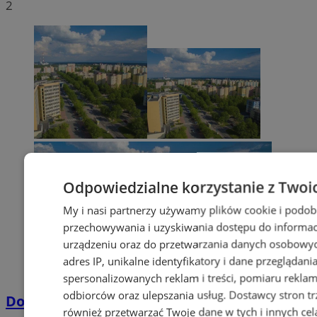
2
Odpowiedzialne korzystanie z Twoi
My i nasi partnerzy używamy plików cookie i podob
przechowywania i uzyskiwania dostępu do informac
urządzeniu oraz do przetwarzania danych osobowych
adres IP, unikalne identyfikatory i dane przeglądani
spersonalizowanych reklam i treści, pomiaru reklam i
odbiorców oraz ulepszania usług.
Dostawcy stron tr
Dowody osobiste z odciskami palców
również przetwarzać Twoje dane w tych i innych cel