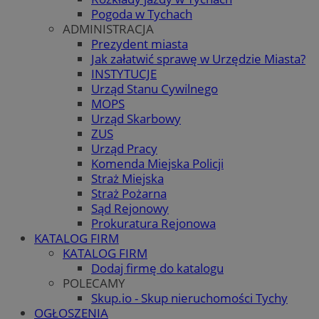
Pogoda w Tychach
ADMINISTRACJA
Prezydent miasta
Jak załatwić sprawę w Urzędzie Miasta?
INSTYTUCJE
Urząd Stanu Cywilnego
MOPS
Urząd Skarbowy
ZUS
Urząd Pracy
Komenda Miejska Policji
Straż Miejska
Straż Pożarna
Sąd Rejonowy
Prokuratura Rejonowa
KATALOG FIRM
KATALOG FIRM
Dodaj firmę do katalogu
POLECAMY
Skup.io - Skup nieruchomości Tychy
OGŁOSZENIA