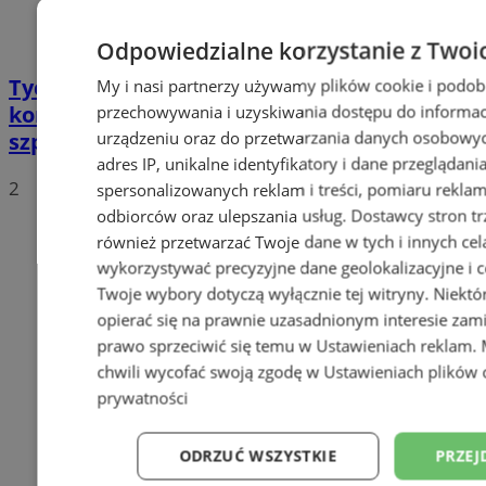
Odpowiedzialne korzystanie z Twoi
Tychy: Bitcoiny i Fundacja TVS walczą z
My i nasi partnerzy używamy plików cookie i podob
koronawirusem. Ogromna darowizna dla
przechowywania i uzyskiwania dostępu do informac
urządzeniu oraz do przetwarzania danych osobowych
szpitala
adres IP, unikalne identyfikatory i dane przeglądani
2
spersonalizowanych reklam i treści, pomiaru reklam i
odbiorców oraz ulepszania usług.
Dostawcy stron tr
również przetwarzać Twoje dane w tych i innych cel
wykorzystywać precyzyjne dane geolokalizacyjne i c
Twoje wybory dotyczą wyłącznie tej witryny. Niekt
opierać się na prawnie uzasadnionym interesie zami
prawo sprzeciwić się temu w
Ustawieniach reklam
.
chwili wycofać swoją zgodę w
Ustawieniach plików 
prywatności
ODRZUĆ WSZYSTKIE
PRZEJ