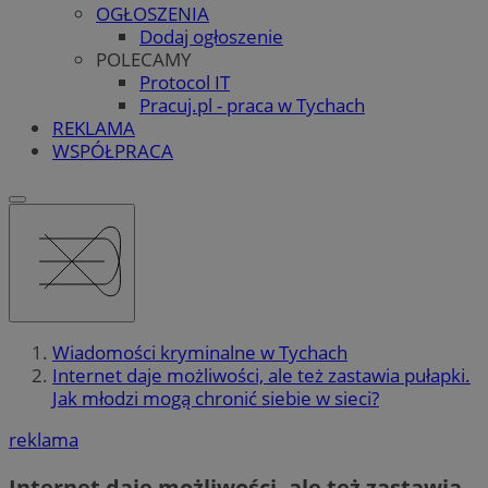
OGŁOSZENIA
Dodaj ogłoszenie
POLECAMY
Protocol IT
Pracuj.pl - praca w Tychach
REKLAMA
WSPÓŁPRACA
Wiadomości kryminalne w Tychach
Internet daje możliwości, ale też zastawia pułapki.
Jak młodzi mogą chronić siebie w sieci?
reklama
Internet daje możliwości, ale też zastawia