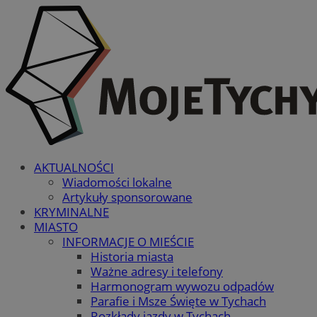
AKTUALNOŚCI
Wiadomości lokalne
Artykuły sponsorowane
KRYMINALNE
MIASTO
INFORMACJE O MIEŚCIE
Historia miasta
Ważne adresy i telefony
Harmonogram wywozu odpadów
Parafie i Msze Święte w Tychach
Rozkłady jazdy w Tychach