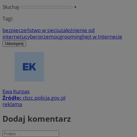
Słuchaj
⏵︎
Tagi:
bezpieczeństwo w sieci
uzależnienie od
internetu
cyberprzemoc
grooming
hejt w Internecie
Udostępnij
Ewa Kurpas
Źródło:
cbzc.policja.gov.pl
reklama
Dodaj komentarz