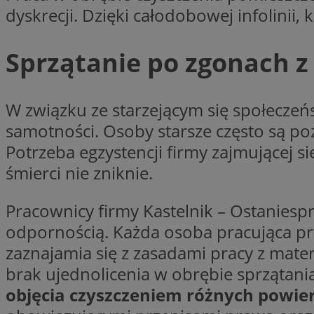
dyskrecji. Dzięki całodobowej infolinii,
__gpi
test_cookie
Sprzątanie po zgonach 
YSC
_ga_MG4479S3YN
__Secure-
ustat_gid
ROLLOUT_TOKEN
W związku ze starzejącym się społeczeń
samotności. Osoby starsze często są poz
Potrzeba egzystencji firmy zajmującej 
__gads
_clsk
śmierci nie zniknie.
VISITOR_INFO1_LIV
Pracownicy firmy Kastelnik – Ostaniesprz
_ga
odpornością. Każda osoba pracująca pr
zaznajamia się z zasadami pracy z mater
_fbp
brak ujednolicenia w obrębie sprzątan
objęcia czyszczeniem różnych powie
_clck