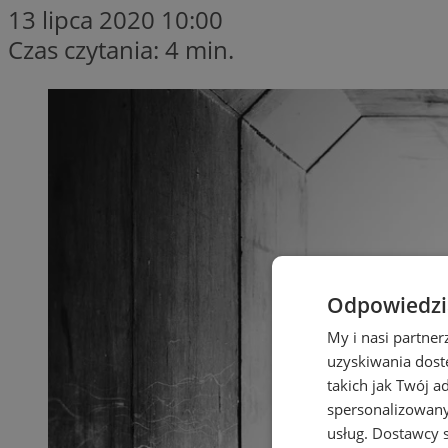
13 lipca 2020 10:00
Czas czytania: 4 min.
Odpowiedzia
My i nasi partne
uzyskiwania dost
takich jak Twój a
spersonalizowanyc
usług.
Dostawcy s