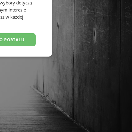
 wybory dotyczą
nym interesie
sz w każdej
DO PORTALU
esklasyfikowane
ane
owanie użytkownika i
j.