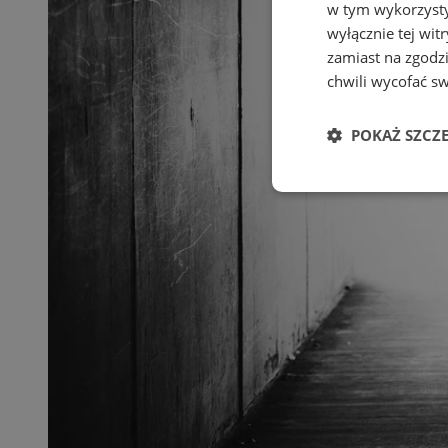
w tym wykorzysty
wyłącznie tej wi
zamiast na zgodz
chwili wycofać s
POKAŻ SZCZ
Niezbędne
Ni
Niezbędne pliki cook
zarządzanie kontem. 
Nazwa