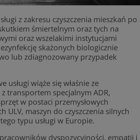
ator sesji.
ator sesji.
usługi z zakresu czyszczenia mieszkań po
ator sesji.
kutkiem śmiertelnym oraz tych na
usługę Cookie-
wymi oraz wszelakimi instytucjami
rencji dotyczących
est to konieczne,
ezynfekcję skażonych biologicznie
działał poprawnie.
stwo lub zdiagnozowany przypadek
zechowywania zgody
 ich interakcji z
zgody
ustawienia
ferencje zostaną
we usługi wiąże się właśnie ze
 z transportem specjalnym ADR,
ywania
Opis
sprzęt w postaci przemysłowych
h ULV, maszyn do czyszczenia silnych
OpenX dla
tego typu usługi w Europie.
ne określone
oubleclick i zawiera
ia skuteczności, a
k końcowy korzysta
k cookie
y, które
enia w różnych
odwiedzeniem tej
pracowników dyspozycyjności, empatii i