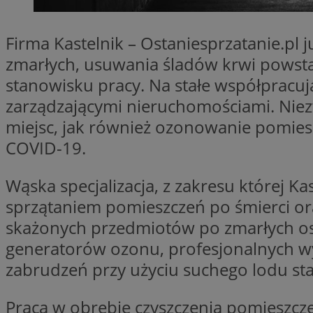
SessID
QeSessID
Firma Kastelnik – Ostaniesprzatanie.pl 
MvSessID
zmarłych, usuwania śladów krwi powst
CookieScriptConse
stanowisku pracy. Na stałe współpracuj
zarządzającymi nieruchomościami. Niez
miejsc, jak również ozonowanie pomie
VISITOR_PRIVACY_
COVID-19.
Wąska specjalizacja, z zakresu której Ka
sprzątaniem pomieszczeń po śmierci o
Nazwa
skażonych przedmiotów po zmarłych oso
Nazwa
ustat_jn29ek10jrjhX
Nazwa
generatorów ozonu, profesjonalnych wy
ustat_age3nve3hm
OAID
zabrudzeń przy użyciu suchego lodu sta
IDE
openstat_8svbs0xb
openstat_gid
Praca w obrębie czyszczenia pomieszcz