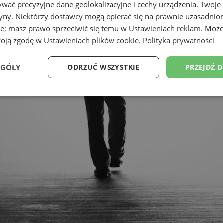
wać precyzyjne dane geolokalizacyjne i cechy urządzenia. Twoje
tryny. Niektórzy dostawcy mogą opierać się na prawnie uzasadnio
ie; masz prawo sprzeciwić się temu w
Ustawieniach reklam
. Może
woją zgodę w
Ustawieniach plików cookie
.
Polityka prywatności
EGÓŁY
ODRZUĆ WSZYSTKIE
PRZEJDŹ 
Wydajność
Targetowanie
Funkcjonalność
Ni
ezbędne
Wydajność
Targetowanie
Funkcjonalność
Niesklasyfikow
ie umożliwiają korzystanie z podstawowych funkcji strony internetowej, takich jak log
Bez niezbędnych plików cookie nie można prawidłowo korzystać ze strony internetowe
Provider
/
Okres
Opis
Domena
przechowywania