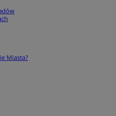
adów
ach
ie Miasta?