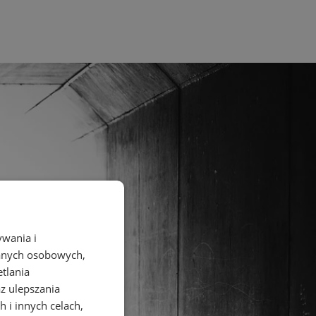
ywania i
danych osobowych,
etlania
az ulepszania
 i innych celach,